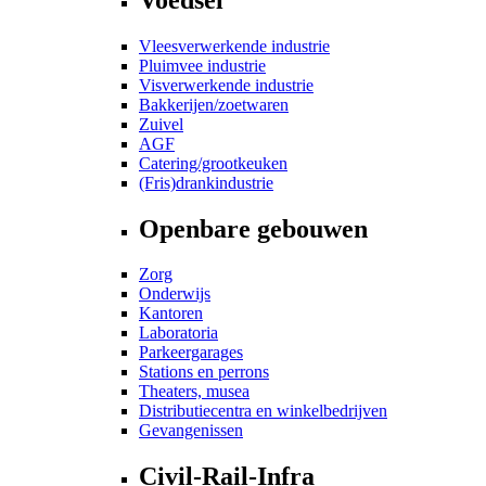
Vleesverwerkende industrie
Pluimvee industrie
Visverwerkende industrie
Bakkerijen/zoetwaren
Zuivel
AGF
Catering/grootkeuken
(Fris)drankindustrie
Openbare gebouwen
Zorg
Onderwijs
Kantoren
Laboratoria
Parkeergarages
Stations en perrons
Theaters, musea
Distributiecentra en winkelbedrijven
Gevangenissen
Civil-Rail-Infra