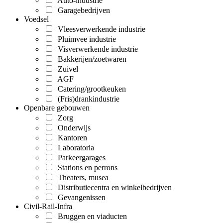
Auto-industrie
Garagebedrijven
Voedsel
Vleesverwerkende industrie
Pluimvee industrie
Visverwerkende industrie
Bakkerijen/zoetwaren
Zuivel
AGF
Catering/grootkeuken
(Fris)drankindustrie
Openbare gebouwen
Zorg
Onderwijs
Kantoren
Laboratoria
Parkeergarages
Stations en perrons
Theaters, musea
Distributiecentra en winkelbedrijven
Gevangenissen
Civil-Rail-Infra
Bruggen en viaducten