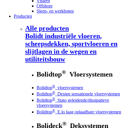
Visserij
Offshore
Sleep- en werkboten
Producten
Alle producten
Bolidt
industriële vloeren,
scheepsdekken, sportvloeren en
slijtlagen in de wegen en
utiliteitsbouw
®
Bolidtop
Vloersystemen
®
Bolidtop
vloersystemen
®
Bolidtop
Design sensationele vloersystemen
®
Bolidtop
Stato geleidende/dissipatieve
vloersystemen
®
Bolidtop
E.lo laag oplaadbare vloersystemen
®
Bolideck
Deksystemen