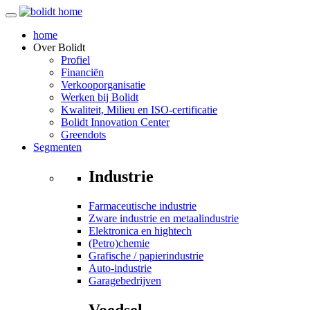
home
Over
Bolidt
Profiel
Financiën
Verkooporganisatie
Werken bij Bolidt
Kwaliteit, Milieu en ISO-certificatie
Bolidt Innovation Center
Greendots
Segmenten
Industrie
Farmaceutische industrie
Zware industrie en metaalindustrie
Elektronica en hightech
(Petro)chemie
Grafische / papierindustrie
Auto-industrie
Garagebedrijven
Voedsel