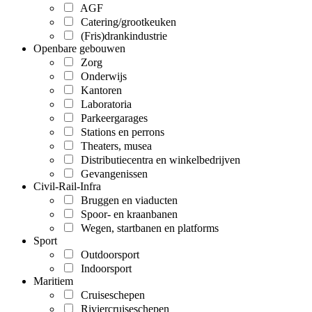
AGF
Catering/grootkeuken
(Fris)drankindustrie
Openbare gebouwen
Zorg
Onderwijs
Kantoren
Laboratoria
Parkeergarages
Stations en perrons
Theaters, musea
Distributiecentra en winkelbedrijven
Gevangenissen
Civil-Rail-Infra
Bruggen en viaducten
Spoor- en kraanbanen
Wegen, startbanen en platforms
Sport
Outdoorsport
Indoorsport
Maritiem
Cruiseschepen
Riviercruiseschepen