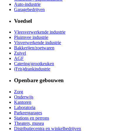
Auto-industrie
Garagebedrijven
Voedsel
Vleesverwerkende industrie
Pluimvee industrie
Visverwerkende industrie
Bakkerijen/zoetwaren
Zuivel
AGF
Catering/grootkeuken
(Fris)drankindustrie
Openbare gebouwen
Zorg
Onderwijs
Kantoren
Laboratoria
Parkeergarages
Stations en perrons
Theaters, musea
Distributiecentra en winkelbedrijven