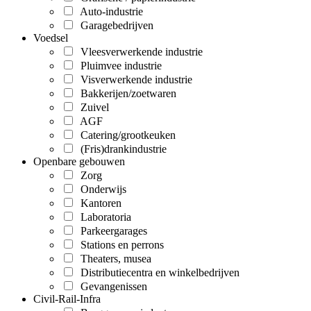
Auto-industrie
Garagebedrijven
Voedsel
Vleesverwerkende industrie
Pluimvee industrie
Visverwerkende industrie
Bakkerijen/zoetwaren
Zuivel
AGF
Catering/grootkeuken
(Fris)drankindustrie
Openbare gebouwen
Zorg
Onderwijs
Kantoren
Laboratoria
Parkeergarages
Stations en perrons
Theaters, musea
Distributiecentra en winkelbedrijven
Gevangenissen
Civil-Rail-Infra