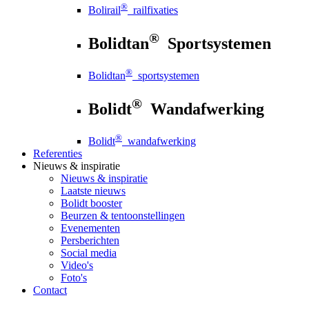
®
Bolirail
railfixaties
®
Bolidtan
Sportsystemen
®
Bolidtan
sportsystemen
®
Bolidt
Wandafwerking
®
Bolidt
wandafwerking
Referenties
Nieuws
& inspiratie
Nieuws
& inspiratie
Laatste nieuws
Bolidt booster
Beurzen & tentoonstellingen
Evenementen
Persberichten
Social media
Video's
Foto's
Contact