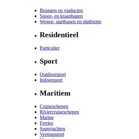
Bruggen en viaducten
Spoor- en kraanbanen
Wegen, startbanen en platforms
Residentieel
Particulier
Sport
Outdoorsport
Indoorsport
Maritiem
Cruiseschepen
Riviercruiseschepen
Marine
Ferries
Superjachten
Veetransport