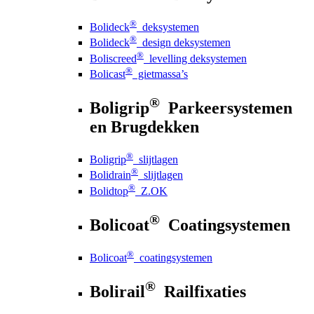
®
Bolideck
deksystemen
®
Bolideck
design deksystemen
®
Boliscreed
levelling deksystemen
®
Bolicast
gietmassa’s
®
Boligrip
Parkeersystemen
en Brugdekken
®
Boligrip
slijtlagen
®
Bolidrain
slijtlagen
®
Bolidtop
Z.OK
®
Bolicoat
Coatingsystemen
®
Bolicoat
coatingsystemen
®
Bolirail
Railfixaties