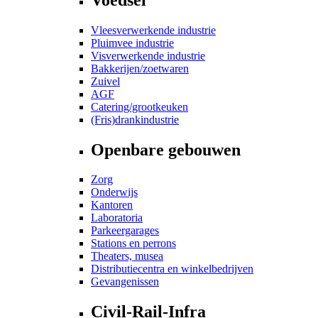
Vleesverwerkende industrie
Pluimvee industrie
Visverwerkende industrie
Bakkerijen/zoetwaren
Zuivel
AGF
Catering/grootkeuken
(Fris)drankindustrie
Openbare gebouwen
Zorg
Onderwijs
Kantoren
Laboratoria
Parkeergarages
Stations en perrons
Theaters, musea
Distributiecentra en winkelbedrijven
Gevangenissen
Civil-Rail-Infra