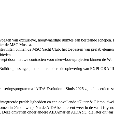
evoegen van exclusieve, hoogwaardige ruimtes aan bestaande schepen.
ater de MSC Musica.
gevingen binnen de MSC Yacht Club, het toepassen van prefab element
bieden.
eept door nieuwe contracten voor nieuwbouwprojecten binnen de Worl
olidt-oplossingen, met onder andere de oplevering van EXPLORA III la
derniseringsprogramma ‘AIDA Evolution’. Sinds 2025 zijn al meerdere
tegreerde prefab ligbedden en een opvallende ‘Glitter & Glamour’-vloe
men in één ontwerp. Nu de AIDAbella recent weer in de vaart is genom
 Deze omvatten onder andere AIDAmar en AIDAblu, die later dit jaa