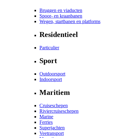
Bruggen en viaducten
Spoor- en kraanbanen
Wegen, startbanen en platforms
Residentieel
Particulier
Sport
Outdoorsport
Indoorsport
Maritiem
Cruiseschepen
Riviercruiseschepen
Marine
Ferries
Superjachten
Veetransport