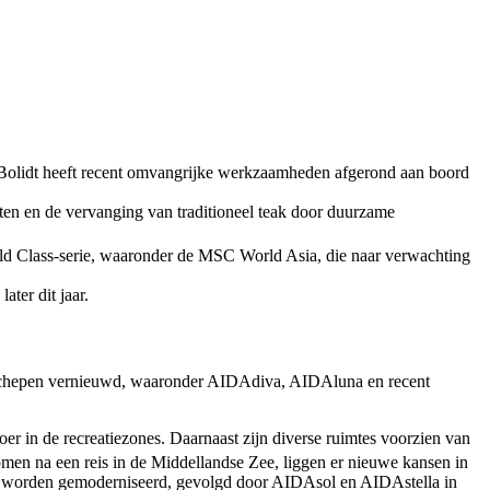
 Bolidt heeft recent omvangrijke werkzaamheden afgerond aan boord
en en de vervanging van traditioneel teak door duurzame
d Class-serie, waaronder de MSC World Asia, die naar verwachting
ter dit jaar.
 schepen vernieuwd, waaronder AIDAdiva, AIDAluna en recent
r in de recreatiezones. Daarnaast zijn diverse ruimtes voorzien van
en na een reis in de Middellandse Zee, liggen er nieuwe kansen in
r worden gemoderniseerd, gevolgd door AIDAsol en AIDAstella in