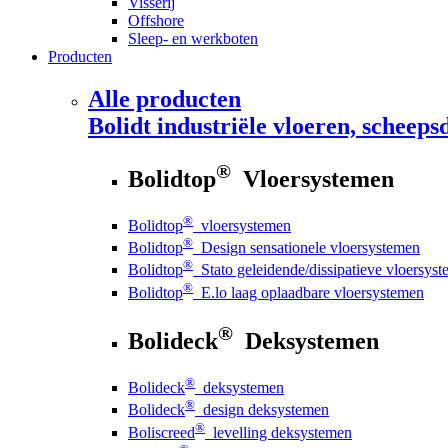
Visserij
Offshore
Sleep- en werkboten
Producten
Alle producten
Bolidt
industriële vloeren, scheepsd
®
Bolidtop
Vloersystemen
®
Bolidtop
vloersystemen
®
Bolidtop
Design sensationele vloersystemen
®
Bolidtop
Stato geleidende/dissipatieve vloersys
®
Bolidtop
E.lo laag oplaadbare vloersystemen
®
Bolideck
Deksystemen
®
Bolideck
deksystemen
®
Bolideck
design deksystemen
®
Boliscreed
levelling deksystemen