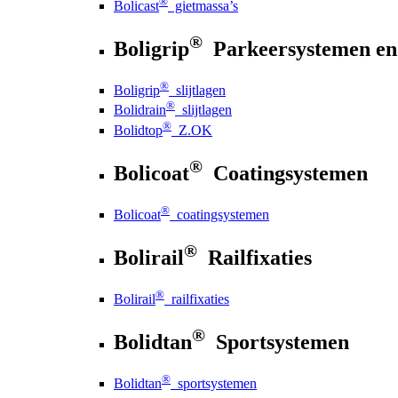
®
Bolicast
gietmassa’s
®
Boligrip
Parkeersystemen en
®
Boligrip
slijtlagen
®
Bolidrain
slijtlagen
®
Bolidtop
Z.OK
®
Bolicoat
Coatingsystemen
®
Bolicoat
coatingsystemen
®
Bolirail
Railfixaties
®
Bolirail
railfixaties
®
Bolidtan
Sportsystemen
®
Bolidtan
sportsystemen