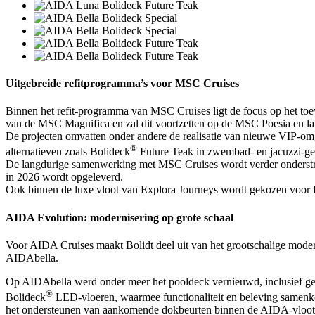
Uitgebreide refitprogramma’s voor MSC Cruises
Binnen het refit-programma van MSC Cruises ligt de focus op het to
van de MSC Magnifica en zal dit voortzetten op de MSC Poesia en l
De projecten omvatten onder andere de realisatie van nieuwe VIP-om
®
alternatieven zoals Bolideck
Future Teak in zwembad- en jacuzzi-ge
De langdurige samenwerking met MSC Cruises wordt verder onderstr
in 2026 wordt opgeleverd.
Ook binnen de luxe vloot van Explora Journeys wordt gekozen voor B
AIDA Evolution: modernisering op grote schaal
Voor AIDA Cruises maakt Bolidt deel uit van het grootschalige mo
AIDAbella.
Op AIDAbella werd onder meer het pooldeck vernieuwd, inclusief geïn
®
Bolideck
LED-vloeren, waarmee functionaliteit en beleving samenko
het ondersteunen van aankomende dokbeurten binnen de AIDA-vloot.