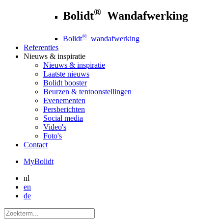
®
Bolidt
Wandafwerking
®
Bolidt
wandafwerking
Referenties
Nieuws
& inspiratie
Nieuws
& inspiratie
Laatste nieuws
Bolidt booster
Beurzen & tentoonstellingen
Evenementen
Persberichten
Social media
Video's
Foto's
Contact
MyBolidt
nl
en
de