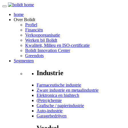
home
Over
Bolidt
Profiel
Financiën
Verkooporganisatie
Werken bij Bolidt
Kwaliteit, Milieu en ISO-certificatie
Bolidt Innovation Center
Greendots
Segmenten
Industrie
Farmaceutische industrie
Zware industrie en metaalindustrie
Elektronica en hightech
(Petro)chemie
Grafische / papierindustrie
Auto-industrie
Garagebedrijven
Voedsel