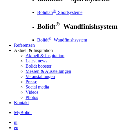
®
Bolidtan
Sportsysteme
®
Bolidt
Wandfinishsystem
®
Bolidt
Wandfinishsystem
Referenzen
Aktuell
& Inspiration
Aktuell
& Inspiration
Latest news
Bolidt booster
Messen & Ausstellungen
Veranstaltungen
Presse
Social media
Videos
Photos
Kontakt
MyBolidt
nl
en