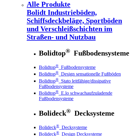
Alle Produkte
Bolidt
Industrieböden,
Schiffsdeckbeläge, Sportböden
und Verschleißschichten im
Straßen- und Nutzbau
®
Bolidtop
Fußbodensysteme
®
Bolidtop
Fußbodensysteme
®
Bolidtop
Design sensationelle Fußböden
®
Bolidtop
Stato leitfähige/dissipative
Fußbodensysteme
®
Bolidtop
E.lo schwachaufzuladende
Fußbodensysteme
®
Bolideck
Decksysteme
®
Bolideck
Decksysteme
®
Bolideck
Design Decksysteme