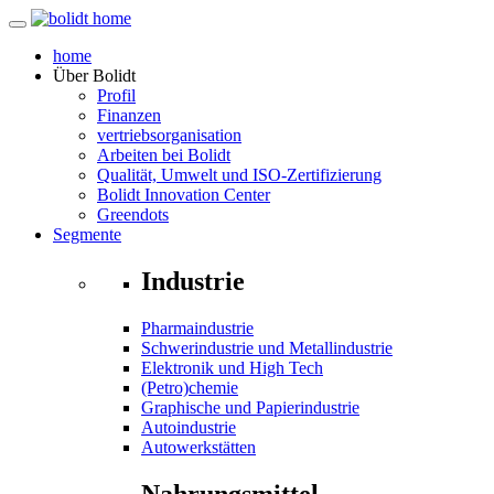
home
Über
Bolidt
Profil
Finanzen
vertriebsorganisation
Arbeiten bei Bolidt
Qualität, Umwelt und ISO-Zertifizierung
Bolidt Innovation Center
Greendots
Segmente
Industrie
Pharmaindustrie
Schwerindustrie und Metallindustrie
Elektronik und High Tech
(Petro)chemie
Graphische und Papierindustrie
Autoindustrie
Autowerkstätten
Nahrungsmittel