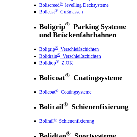
®
Boliscreed
levelling Decksysteme
®
Bolicast
Gußmassen
®
Boligrip
Parking Systeme
und Brückenfahrbahnen
®
Boligrip
Verschleißschichten
®
Bolidrain
Verschleißschichten
®
Bolidtop
Z.OK
®
Bolicoat
Coatingsysteme
®
Bolicoat
Coatingsysteme
®
Bolirail
Schienenfixierung
®
Bolirail
Schienenfixierung
®
Bolidtan
Sportsysteme