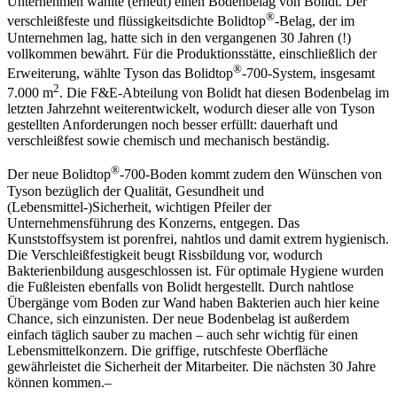
Unternehmen wählte (erneut) einen Bodenbelag von Bolidt. Der
®
verschleißfeste und flüssigkeitsdichte Bolidtop
-Belag, der im
Unternehmen lag, hatte sich in den vergangenen 30 Jahren (!)
vollkommen bewährt. Für die Produktionsstätte, einschließlich der
®
Erweiterung, wählte Tyson das Bolidtop
-700-System, insgesamt
2
7.000 m
. Die F&E-Abteilung von Bolidt hat diesen Bodenbelag im
letzten Jahrzehnt weiterentwickelt, wodurch dieser alle von Tyson
gestellten Anforderungen noch besser erfüllt: dauerhaft und
verschleißfest sowie chemisch und mechanisch beständig.
®
Der neue Bolidtop
-700-Boden kommt zudem den Wünschen von
Tyson bezüglich der Qualität, Gesundheit und
(Lebensmittel-)Sicherheit, wichtigen Pfeiler der
Unternehmensführung des Konzerns, entgegen. Das
Kunststoffsystem ist porenfrei, nahtlos und damit extrem hygienisch.
Die Verschleißfestigkeit beugt Rissbildung vor, wodurch
Bakterienbildung ausgeschlossen ist. Für optimale Hygiene wurden
die Fußleisten ebenfalls von Bolidt hergestellt. Durch nahtlose
Übergänge vom Boden zur Wand haben Bakterien auch hier keine
Chance, sich einzunisten. Der neue Bodenbelag ist außerdem
einfach täglich sauber zu machen – auch sehr wichtig für einen
Lebensmittelkonzern. Die griffige, rutschfeste Oberfläche
gewährleistet die Sicherheit der Mitarbeiter. Die nächsten 30 Jahre
können kommen.–