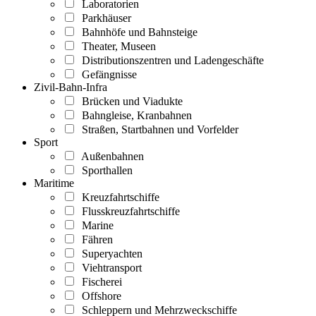
Laboratorien
Parkhäuser
Bahnhöfe und Bahnsteige
Theater, Museen
Distributionszentren und Ladengeschäfte
Gefängnisse
Zivil-Bahn-Infra
Brücken und Viadukte
Bahngleise, Kranbahnen
Straßen, Startbahnen und Vorfelder
Sport
Außenbahnen
Sporthallen
Maritime
Kreuzfahrtschiffe
Flusskreuzfahrtschiffe
Marine
Fähren
Superyachten
Viehtransport
Fischerei
Offshore
Schleppern und Mehrzweckschiffe