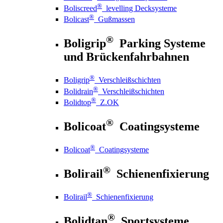
®
Boliscreed
levelling Decksysteme
®
Bolicast
Gußmassen
®
Boligrip
Parking Systeme
und Brückenfahrbahnen
®
Boligrip
Verschleißschichten
®
Bolidrain
Verschleißschichten
®
Bolidtop
Z.OK
®
Bolicoat
Coatingsysteme
®
Bolicoat
Coatingsysteme
®
Bolirail
Schienenfixierung
®
Bolirail
Schienenfixierung
®
Bolidtan
Sportsysteme