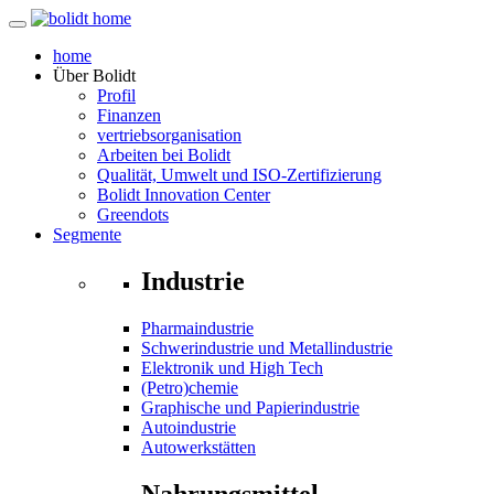
home
Über
Bolidt
Profil
Finanzen
vertriebsorganisation
Arbeiten bei Bolidt
Qualität, Umwelt und ISO-Zertifizierung
Bolidt Innovation Center
Greendots
Segmente
Industrie
Pharmaindustrie
Schwerindustrie und Metallindustrie
Elektronik und High Tech
(Petro)chemie
Graphische und Papierindustrie
Autoindustrie
Autowerkstätten
Nahrungsmittel