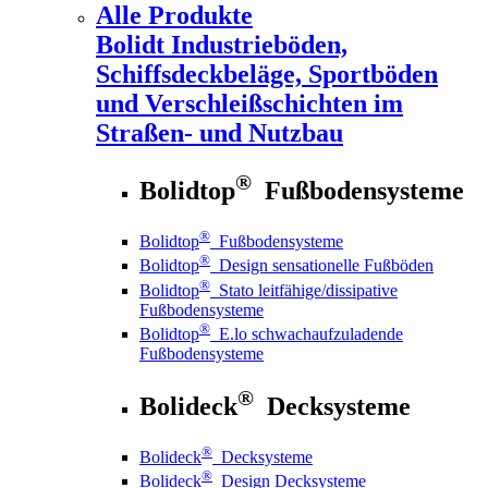
Alle Produkte
Bolidt
Industrieböden,
Schiffsdeckbeläge, Sportböden
und Verschleißschichten im
Straßen- und Nutzbau
®
Bolidtop
Fußbodensysteme
®
Bolidtop
Fußbodensysteme
®
Bolidtop
Design sensationelle Fußböden
®
Bolidtop
Stato leitfähige/dissipative
Fußbodensysteme
®
Bolidtop
E.lo schwachaufzuladende
Fußbodensysteme
®
Bolideck
Decksysteme
®
Bolideck
Decksysteme
®
Bolideck
Design Decksysteme