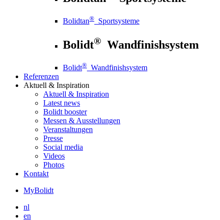
®
Bolidtan
Sportsysteme
®
Bolidt
Wandfinishsystem
®
Bolidt
Wandfinishsystem
Referenzen
Aktuell
& Inspiration
Aktuell
& Inspiration
Latest news
Bolidt booster
Messen & Ausstellungen
Veranstaltungen
Presse
Social media
Videos
Photos
Kontakt
MyBolidt
nl
en