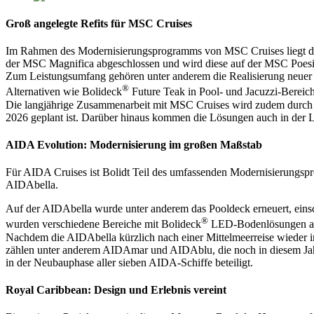
Groß angelegte Refits für MSC Cruises
Im Rahmen des Modernisierungsprogramms von MSC Cruises liegt der F
der MSC Magnifica abgeschlossen und wird diese auf der MSC Poesia
Zum Leistungsumfang gehören unter anderem die Realisierung neuer V
®
Alternativen wie Bolideck
Future Teak in Pool- und Jacuzzi-Bereic
Die langjährige Zusammenarbeit mit MSC Cruises wird zudem durch ne
2026 geplant ist. Darüber hinaus kommen die Lösungen auch in der L
AIDA Evolution: Modernisierung im großen Maßstab
Für AIDA Cruises ist Bolidt Teil des umfassenden Modernisierungsp
AIDAbella.
Auf der AIDAbella wurde unter anderem das Pooldeck erneuert, einsch
®
wurden verschiedene Bereiche mit Bolideck
LED-Bodenlösungen ausg
Nachdem die AIDAbella kürzlich nach einer Mittelmeerreise wieder i
zählen unter anderem AIDAmar und AIDAblu, die noch in diesem Jahr
in der Neubauphase aller sieben AIDA-Schiffe beteiligt.
Royal Caribbean: Design und Erlebnis vereint