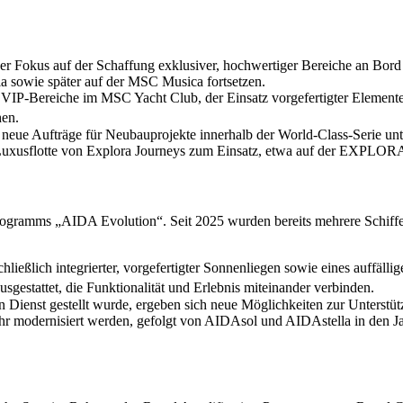
okus auf der Schaffung exklusiver, hochwertiger Bereiche an Bord be
 sowie später auf der MSC Musica fortsetzen.
IP-Bereiche im MSC Yacht Club, der Einsatz vorgefertigter Elemente 
hen.
ue Aufträge für Neubauprojekte innerhalb der World-Class-Serie unte
uxusflotte von Explora Journeys zum Einsatz, etwa auf der EXPLORA II
rogramms „AIDA Evolution“. Seit 2025 wurden bereits mehrere Schiffe
ließlich integrierter, vorgefertigter Sonnenliegen sowie eines auffäll
estattet, die Funktionalität und Erlebnis miteinander verbinden.
n Dienst gestellt wurde, ergeben sich neue Möglichkeiten zur Unterst
 modernisiert werden, gefolgt von AIDAsol und AIDAstella in den Ja