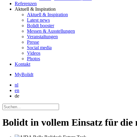
Referenzen
Aktuell
& Inspiration
Aktuell
& Inspiration
Latest news
Bolidt booster
Messen & Ausstellungen
Veranstaltungen
Presse
Social media
Videos
Photos
Kontakt
MyBolidt
nl
en
de
Bolidt in vollem Einsatz für di