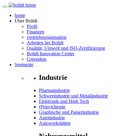
home
Über
Bolidt
Profil
Finanzen
vertriebsorganisation
Arbeiten bei Bolidt
Qualität, Umwelt und ISO-Zertifizierung
Bolidt Innovation Center
Greendots
Segmente
Industrie
Pharmaindustrie
Schwerindustrie und Metallindustrie
Elektronik und High Tech
(Petro)chemie
Graphische und Papierindustrie
Autoindustrie
Autowerkstätten
Nahrungsmittel