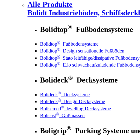
Alle Produkte
Bolidt
Industrieböden, Schiffsdeck
®
Bolidtop
Fußbodensysteme
®
Bolidtop
Fußbodensysteme
®
Bolidtop
Design sensationelle Fußböden
®
Bolidtop
Stato leitfähige/dissipative Fußbodens
®
Bolidtop
E.lo schwachaufzuladende Fußbodens
®
Bolideck
Decksysteme
®
Bolideck
Decksysteme
®
Bolideck
Design Decksysteme
®
Boliscreed
levelling Decksysteme
®
Bolicast
Gußmassen
®
Boligrip
Parking Systeme un