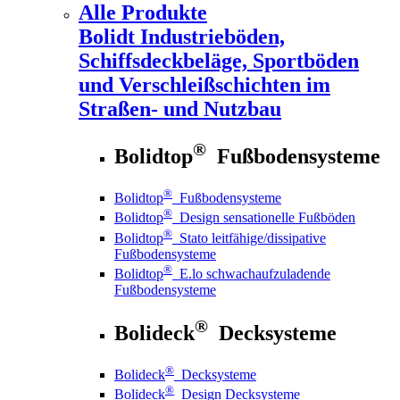
Alle Produkte
Bolidt
Industrieböden,
Schiffsdeckbeläge, Sportböden
und Verschleißschichten im
Straßen- und Nutzbau
®
Bolidtop
Fußbodensysteme
®
Bolidtop
Fußbodensysteme
®
Bolidtop
Design sensationelle Fußböden
®
Bolidtop
Stato leitfähige/dissipative
Fußbodensysteme
®
Bolidtop
E.lo schwachaufzuladende
Fußbodensysteme
®
Bolideck
Decksysteme
®
Bolideck
Decksysteme
®
Bolideck
Design Decksysteme