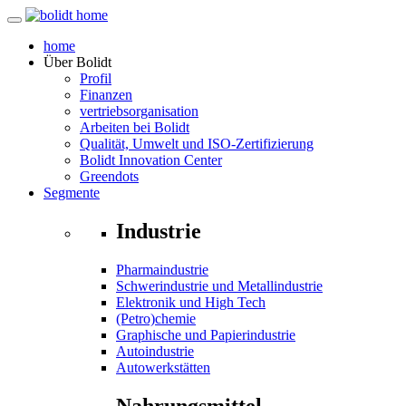
home
Über
Bolidt
Profil
Finanzen
vertriebsorganisation
Arbeiten bei Bolidt
Qualität, Umwelt und ISO-Zertifizierung
Bolidt Innovation Center
Greendots
Segmente
Industrie
Pharmaindustrie
Schwerindustrie und Metallindustrie
Elektronik und High Tech
(Petro)chemie
Graphische und Papierindustrie
Autoindustrie
Autowerkstätten
Nahrungsmittel