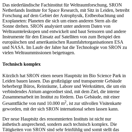
Das niederländische Fachinstitut für Weltraumforschung, SRON
Netherlands Institute for Space Research, mit Sitz in Leiden, betreibt
Forschung auf dem Gebiet der Astrophysik, Erdbeobachtung und
Exoplaneten: Planeten die sich um einen anderen Stern als die
Sonne drehen. SRON analysiert unter anderem Daten von
Weltraumteleskopen und entwickelt und baut Sensoren und andere
Instrumente für den Einsatz auf Satelliten von zum Beispiel den
europäischen und amerikanischen Raumfahrtorganisationen ESA
und NASA. Im Laufe der Jahre hat die Technologie von SRON zu
vielen Weltraummissionen beigetragen.
Technisch komplex
Kürzlich hat SRON einen neuen Hauptsitz im Bio Science Park in
Leiden bauen lassen. Das großzügige und transparente Gebäude
beherbergt Büros, Reinräume, Labore und Werkstätten, die um ein
verbindendes Atrium angeordnet sind, mit dem Ziel, die interne
Zusammenarbeit im Institut zu fördern. Das Gebäude, mit einer
2
Gesamtfläche von rund 10.000 m
, ist zur stilvollen Visitenkarte
geworden, mit der sich SRON international sehen lassen kann.
Der neue Hauptsitz des renommierten Instituts ist nicht nur
ästhetisch ansprechend, sondern auch technisch komplex. Die
Tätigkeiten von SRON sind sehr feinfühlig und somit stellt das