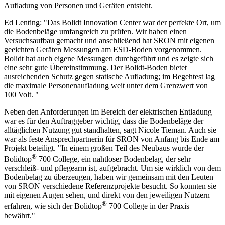
Aufladung von Personen und Geräten entsteht.
Ed Lenting: "Das Bolidt Innovation Center war der perfekte Ort, um
die Bodenbeläge umfangreich zu prüfen. Wir haben einen
Versuchsaufbau gemacht und anschließend hat SRON mit eigenen
geeichten Geräten Messungen am ESD-Boden vorgenommen.
Bolidt hat auch eigene Messungen durchgeführt und es zeigte sich
eine sehr gute Übereinstimmung. Der Bolidt-Boden bietet
ausreichenden Schutz gegen statische Aufladung; im Begehtest lag
die maximale Personenaufladung weit unter dem Grenzwert von
100 Volt. "
Neben den Anforderungen im Bereich der elektrischen Entladung
war es für den Auftraggeber wichtig, dass die Bodenbeläge der
alltäglichen Nutzung gut standhalten, sagt Nicole Tieman. Auch sie
war als feste Ansprechpartnerin für SRON von Anfang bis Ende am
Projekt beteiligt. "In einem großen Teil des Neubaus wurde der
®
Bolidtop
700 College, ein nahtloser Bodenbelag, der sehr
verschleiß- und pflegearm ist, aufgebracht. Um sie wirklich von dem
Bodenbelag zu überzeugen, haben wir gemeinsam mit den Leuten
von SRON verschiedene Referenzprojekte besucht. So konnten sie
mit eigenen Augen sehen, und direkt von den jeweiligen Nutzern
®
erfahren, wie sich der Bolidtop
700 College in der Praxis
bewährt."