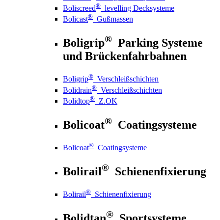
®
Boliscreed
levelling Decksysteme
®
Bolicast
Gußmassen
®
Boligrip
Parking Systeme
und Brückenfahrbahnen
®
Boligrip
Verschleißschichten
®
Bolidrain
Verschleißschichten
®
Bolidtop
Z.OK
®
Bolicoat
Coatingsysteme
®
Bolicoat
Coatingsysteme
®
Bolirail
Schienenfixierung
®
Bolirail
Schienenfixierung
®
Bolidtan
Sportsysteme