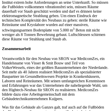
Institut extrem hohe Anforderungen an seine Unterkunft. So müssen
die Fußböden vollkommen vibrationsfrei sein, müssen Räume
dauerhaft vor Staub geschützt werden und darf es drinnen keine
elektromagnetische Strahlung geben. Um einen Eindruck der
technischen Komplexität des Neubaus zu geben: sterile Räume wie
Reinräume und Kryolabore wurden auf einer massiven,
3
schwingungsarmen Bodenplatte von 5.000 m
Beton mit nicht
weniger als 8 Tonnen Bewehrung gebaut. Luftschleusen schirmen
diese Räume vor Strahlung und Staub ab.
Zusammenarbeit
Verantwortlich für den Neubau von SRON war MedicomZes, ein
Handelsname von Visser & Smit Bouw und Teil von
VolkerWessels, eines der größten Bauunternehmen der Niederlande.
Seit mehr als 40 Jahren realisiert MedicomZes als spezialisierter
Baupartner im Gesundheitswesen Projekte in Krankenhäusern,
Laboren und Reinräumen. Mit seinen umfangreichen Kenntnissen
und Erfahrungen war das Unternehmen die naheliegende Wahl, um
den Hightech-Neubau für SRON zu realisieren. MedicomZes
bildete dazu eine Arbeitsgemeinschaft mit dem
Gebäudetechnikunternehmen Kuijpers.
Was für das Gebäude als Ganzes galt, traf auch auf die Fußböden