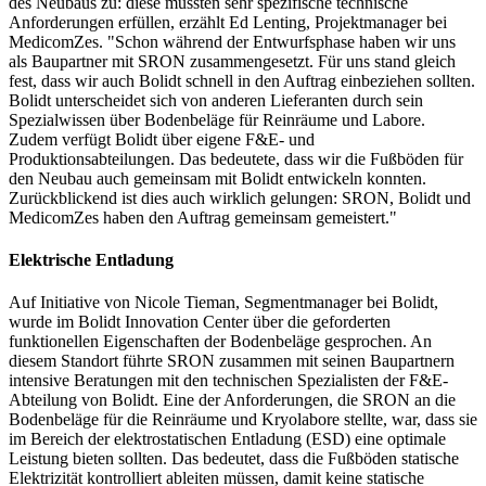
des Neubaus zu: diese mussten sehr spezifische technische
Anforderungen erfüllen, erzählt Ed Lenting, Projektmanager bei
MedicomZes. "Schon während der Entwurfsphase haben wir uns
als Baupartner mit SRON zusammengesetzt. Für uns stand gleich
fest, dass wir auch Bolidt schnell in den Auftrag einbeziehen sollten.
Bolidt unterscheidet sich von anderen Lieferanten durch sein
Spezialwissen über Bodenbeläge für Reinräume und Labore.
Zudem verfügt Bolidt über eigene F&E- und
Produktionsabteilungen. Das bedeutete, dass wir die Fußböden für
den Neubau auch gemeinsam mit Bolidt entwickeln konnten.
Zurückblickend ist dies auch wirklich gelungen: SRON, Bolidt und
MedicomZes haben den Auftrag gemeinsam gemeistert."
Elektrische Entladung
Auf Initiative von Nicole Tieman, Segmentmanager bei Bolidt,
wurde im Bolidt Innovation Center über die geforderten
funktionellen Eigenschaften der Bodenbeläge gesprochen. An
diesem Standort führte SRON zusammen mit seinen Baupartnern
intensive Beratungen mit den technischen Spezialisten der F&E-
Abteilung von Bolidt. Eine der Anforderungen, die SRON an die
Bodenbeläge für die Reinräume und Kryolabore stellte, war, dass sie
im Bereich der elektrostatischen Entladung (ESD) eine optimale
Leistung bieten sollten. Das bedeutet, dass die Fußböden statische
Elektrizität kontrolliert ableiten müssen, damit keine statische