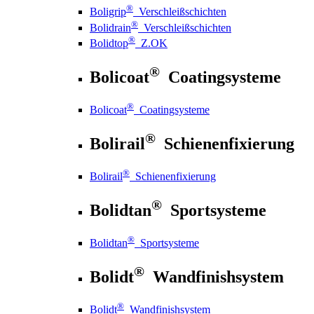
®
Boligrip
Verschleißschichten
®
Bolidrain
Verschleißschichten
®
Bolidtop
Z.OK
®
Bolicoat
Coatingsysteme
®
Bolicoat
Coatingsysteme
®
Bolirail
Schienenfixierung
®
Bolirail
Schienenfixierung
®
Bolidtan
Sportsysteme
®
Bolidtan
Sportsysteme
®
Bolidt
Wandfinishsystem
®
Bolidt
Wandfinishsystem