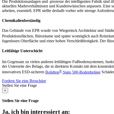
Die Produktionsanlagen und -prozesse der intelligenten Fabrik sind ü
aktuellen Marktverhältnissen und Kundenwünschen anpassen. Eine sch
arbeiten, essentiell. EPR stellte deshalb vorher sehr strenge Anforde
Chemikalienbeständig
Das Gebäude von EPR wurde von Wiegerinck Architektur und Städteba
Produktionsflächen, Büroräume und später womöglich auch Reinräu
fugenlosen Oberfläche und einer hohen Verschleißfestigkeit. Der fl
Leitfähige Unterschicht
Im Gegensatz zu vielen anderen leitfähigen Fußbodensystemen, funkt
der Unterseite des Belags, die in direktem Kontakt mit dem konstruk
®
innovativen ESD-sicheren
Bolidtop
Stato 500-Bodenbeläge
Schäden 
Fordern Sie eine Broschüre
Stellen Sie eine Frage
×
Stellen Sie eine Frage
Ja, ich bin interessiert an: