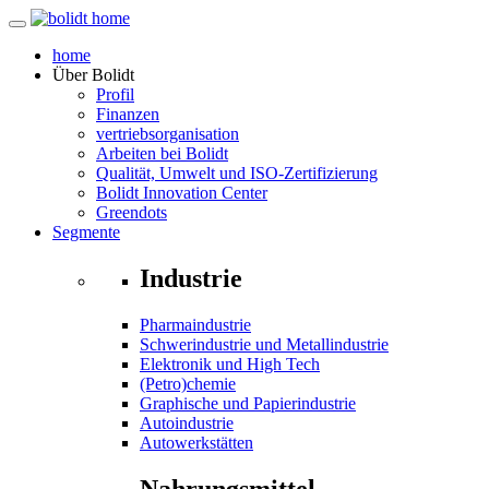
home
Über
Bolidt
Profil
Finanzen
vertriebsorganisation
Arbeiten bei Bolidt
Qualität, Umwelt und ISO-Zertifizierung
Bolidt Innovation Center
Greendots
Segmente
Industrie
Pharmaindustrie
Schwerindustrie und Metallindustrie
Elektronik und High Tech
(Petro)chemie
Graphische und Papierindustrie
Autoindustrie
Autowerkstätten
Nahrungsmittel