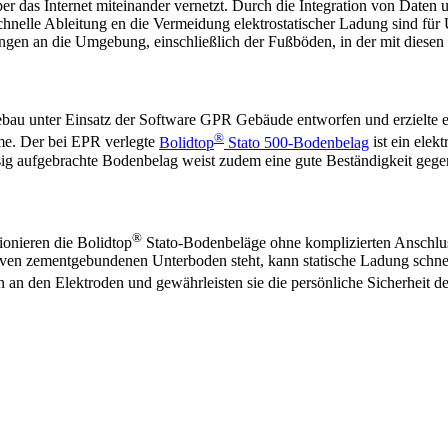
ber das Internet miteinander vernetzt. Durch die Integration von Daten
nelle Ableitung en die Vermeidung elektrostatischer Ladung sind für
rungen an die Umgebung, einschließlich der Fußböden, in der mit diesen 
u unter Einsatz der Software GPR Gebäude entworfen und erzielte ei
®
me. Der bei EPR verlegte
Bolidtop
Stato 500-Bodenbelag
ist ein elek
üssig aufgebrachte Bodenbelag weist zudem eine gute Beständigkeit ge
®
ionieren die Bolidtop
Stato-Bodenbeläge ohne komplizierten Anschluss
tiven zementgebundenen Unterboden steht, kann statische Ladung schne
an den Elektroden und gewährleisten sie die persönliche Sicherheit de