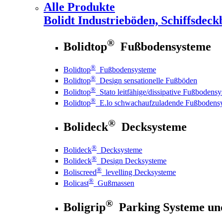
Alle Produkte
Bolidt
Industrieböden, Schiffsdeck
®
Bolidtop
Fußbodensysteme
®
Bolidtop
Fußbodensysteme
®
Bolidtop
Design sensationelle Fußböden
®
Bolidtop
Stato leitfähige/dissipative Fußbodens
®
Bolidtop
E.lo schwachaufzuladende Fußbodens
®
Bolideck
Decksysteme
®
Bolideck
Decksysteme
®
Bolideck
Design Decksysteme
®
Boliscreed
levelling Decksysteme
®
Bolicast
Gußmassen
®
Boligrip
Parking Systeme un