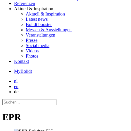
Referenzen
Aktuell
& Inspiration
Aktuell
& Inspiration
Latest news
Bolidt booster
Messen & Ausstellungen
Veranstaltungen
Presse
Social media
Videos
Photos
Kontakt
MyBolidt
nl
en
de
EPR