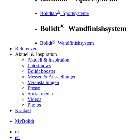
®
Bolidtan
Sportsysteme
®
Bolidt
Wandfinishsystem
®
Bolidt
Wandfinishsystem
Referenzen
Aktuell
& Inspiration
Aktuell
& Inspiration
Latest news
Bolidt booster
Messen & Ausstellungen
Veranstaltungen
Presse
Social media
Videos
Photos
Kontakt
MyBolidt
nl
en