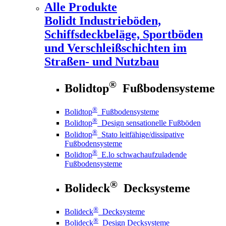
Alle Produkte
Bolidt
Industrieböden,
Schiffsdeckbeläge, Sportböden
und Verschleißschichten im
Straßen- und Nutzbau
®
Bolidtop
Fußbodensysteme
®
Bolidtop
Fußbodensysteme
®
Bolidtop
Design sensationelle Fußböden
®
Bolidtop
Stato leitfähige/dissipative
Fußbodensysteme
®
Bolidtop
E.lo schwachaufzuladende
Fußbodensysteme
®
Bolideck
Decksysteme
®
Bolideck
Decksysteme
®
Bolideck
Design Decksysteme