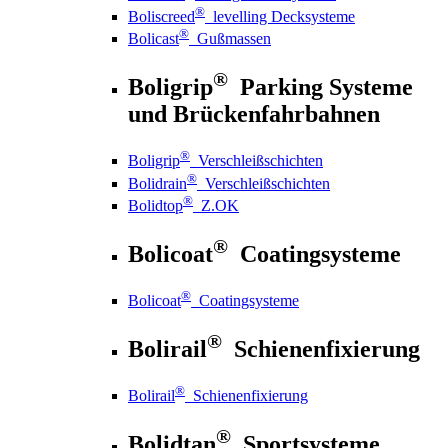
®
Boliscreed
levelling Decksysteme
®
Bolicast
Gußmassen
®
Boligrip
Parking Systeme
und Brückenfahrbahnen
®
Boligrip
Verschleißschichten
®
Bolidrain
Verschleißschichten
®
Bolidtop
Z.OK
®
Bolicoat
Coatingsysteme
®
Bolicoat
Coatingsysteme
®
Bolirail
Schienenfixierung
®
Bolirail
Schienenfixierung
®
Bolidtan
Sportsysteme