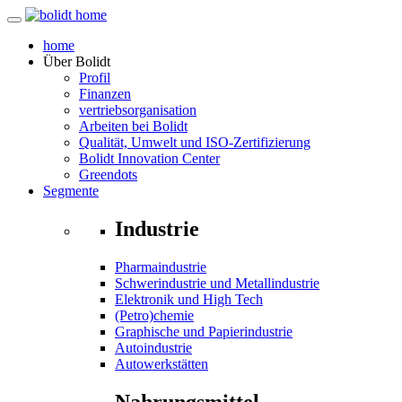
home
Über
Bolidt
Profil
Finanzen
vertriebsorganisation
Arbeiten bei Bolidt
Qualität, Umwelt und ISO-Zertifizierung
Bolidt Innovation Center
Greendots
Segmente
Industrie
Pharmaindustrie
Schwerindustrie und Metallindustrie
Elektronik und High Tech
(Petro)chemie
Graphische und Papierindustrie
Autoindustrie
Autowerkstätten
Nahrungsmittel