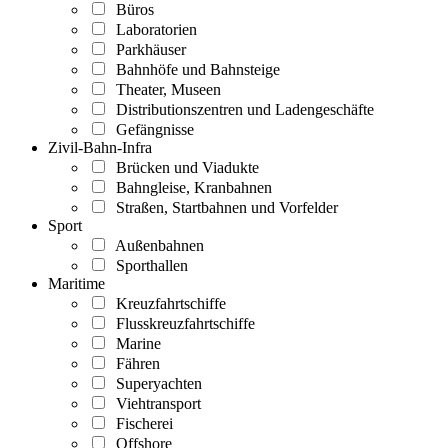
Büros
Laboratorien
Parkhäuser
Bahnhöfe und Bahnsteige
Theater, Museen
Distributionszentren und Ladengeschäfte
Gefängnisse
Zivil-Bahn-Infra
Brücken und Viadukte
Bahngleise, Kranbahnen
Straßen, Startbahnen und Vorfelder
Sport
Außenbahnen
Sporthallen
Maritime
Kreuzfahrtschiffe
Flusskreuzfahrtschiffe
Marine
Fähren
Superyachten
Viehtransport
Fischerei
Offshore