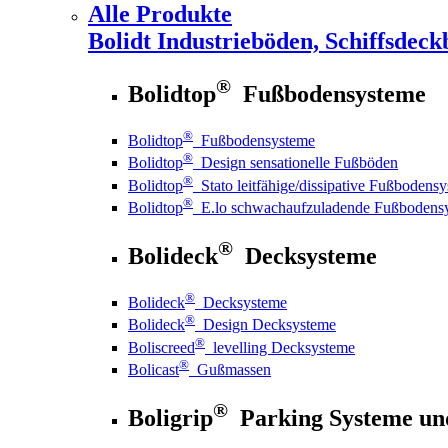
Alle Produkte
Bolidt
Industrieböden, Schiffsdeck
®
Bolidtop
Fußbodensysteme
®
Bolidtop
Fußbodensysteme
®
Bolidtop
Design sensationelle Fußböden
®
Bolidtop
Stato leitfähige/dissipative Fußbodens
®
Bolidtop
E.lo schwachaufzuladende Fußbodens
®
Bolideck
Decksysteme
®
Bolideck
Decksysteme
®
Bolideck
Design Decksysteme
®
Boliscreed
levelling Decksysteme
®
Bolicast
Gußmassen
®
Boligrip
Parking Systeme un