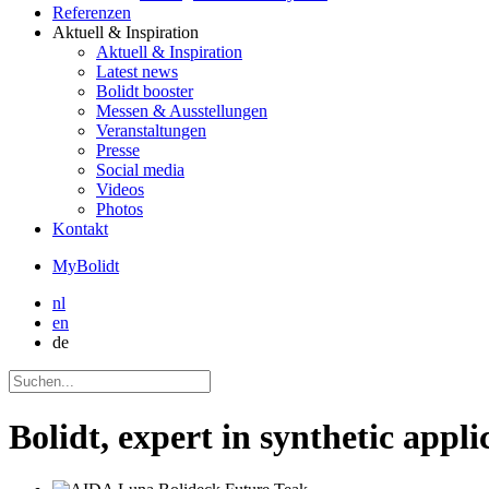
Referenzen
Aktuell
& Inspiration
Aktuell
& Inspiration
Latest news
Bolidt booster
Messen & Ausstellungen
Veranstaltungen
Presse
Social media
Videos
Photos
Kontakt
MyBolidt
nl
en
de
Bolidt, expert in synthetic appli