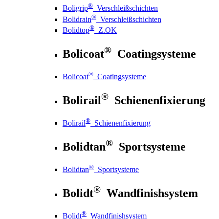
®
Boligrip
Verschleißschichten
®
Bolidrain
Verschleißschichten
®
Bolidtop
Z.OK
®
Bolicoat
Coatingsysteme
®
Bolicoat
Coatingsysteme
®
Bolirail
Schienenfixierung
®
Bolirail
Schienenfixierung
®
Bolidtan
Sportsysteme
®
Bolidtan
Sportsysteme
®
Bolidt
Wandfinishsystem
®
Bolidt
Wandfinishsystem