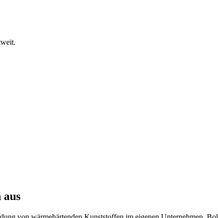
tweit.
 aus
dung von wärmehärtenden Kunststoffen im eigenen Unternehmen. Bolid