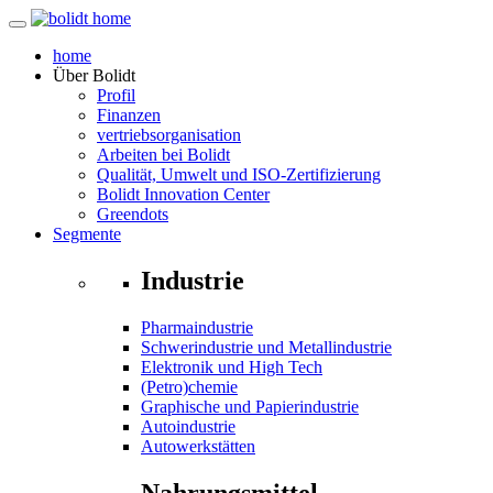
home
Über
Bolidt
Profil
Finanzen
vertriebsorganisation
Arbeiten bei Bolidt
Qualität, Umwelt und ISO-Zertifizierung
Bolidt Innovation Center
Greendots
Segmente
Industrie
Pharmaindustrie
Schwerindustrie und Metallindustrie
Elektronik und High Tech
(Petro)chemie
Graphische und Papierindustrie
Autoindustrie
Autowerkstätten
Nahrungsmittel