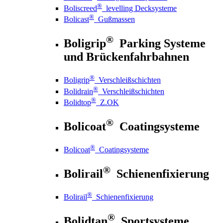
®
Boliscreed
levelling Decksysteme
®
Bolicast
Gußmassen
®
Boligrip
Parking Systeme
und Brückenfahrbahnen
®
Boligrip
Verschleißschichten
®
Bolidrain
Verschleißschichten
®
Bolidtop
Z.OK
®
Bolicoat
Coatingsysteme
®
Bolicoat
Coatingsysteme
®
Bolirail
Schienenfixierung
®
Bolirail
Schienenfixierung
®
Bolidtan
Sportsysteme