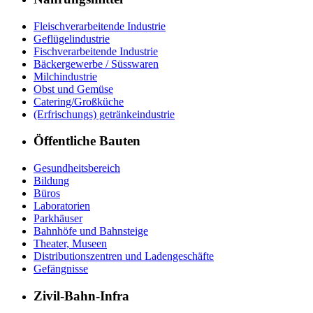
Fleischverarbeitende Industrie
Geflügelindustrie
Fischverarbeitende Industrie
Bäckergewerbe / Süsswaren
Milchindustrie
Obst und Gemüse
Catering/Großküche
(Erfrischungs) getränkeindustrie
Öffentliche Bauten
Gesundheitsbereich
Bildung
Büros
Laboratorien
Parkhäuser
Bahnhöfe und Bahnsteige
Theater, Museen
Distributionszentren und Ladengeschäfte
Gefängnisse
Zivil-Bahn-Infra