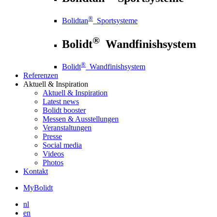
®
Bolidtan
Sportsysteme
®
Bolidt
Wandfinishsystem
®
Bolidt
Wandfinishsystem
Referenzen
Aktuell
& Inspiration
Aktuell
& Inspiration
Latest news
Bolidt booster
Messen & Ausstellungen
Veranstaltungen
Presse
Social media
Videos
Photos
Kontakt
MyBolidt
nl
en