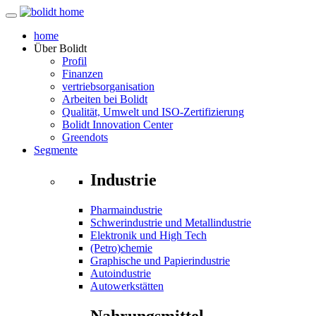
home
Über
Bolidt
Profil
Finanzen
vertriebsorganisation
Arbeiten bei Bolidt
Qualität, Umwelt und ISO-Zertifizierung
Bolidt Innovation Center
Greendots
Segmente
Industrie
Pharmaindustrie
Schwerindustrie und Metallindustrie
Elektronik und High Tech
(Petro)chemie
Graphische und Papierindustrie
Autoindustrie
Autowerkstätten
Nahrungsmittel