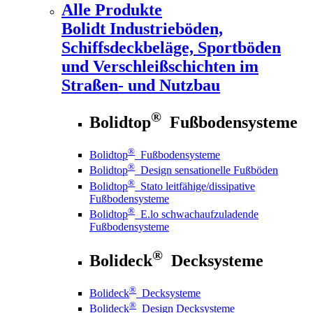
Alle Produkte
Bolidt
Industrieböden,
Schiffsdeckbeläge, Sportböden
und Verschleißschichten im
Straßen- und Nutzbau
®
Bolidtop
Fußbodensysteme
®
Bolidtop
Fußbodensysteme
®
Bolidtop
Design sensationelle Fußböden
®
Bolidtop
Stato leitfähige/dissipative
Fußbodensysteme
®
Bolidtop
E.lo schwachaufzuladende
Fußbodensysteme
®
Bolideck
Decksysteme
®
Bolideck
Decksysteme
®
Bolideck
Design Decksysteme