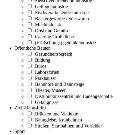
Fleischverarbeitende Industrie
Geflügelindustrie
Fischverarbeitende Industrie
Bäckergewerbe / Süsswaren
Milchindustrie
Obst und Gemüse
Catering/Großküche
(Erfrischungs) getränkeindustrie
Öffentliche Bauten
Gesundheitsbereich
Bildung
Büros
Laboratorien
Parkhäuser
Bahnhöfe und Bahnsteige
Theater, Museen
Distributionszentren und Ladengeschäfte
Gefängnisse
Zivil-Bahn-Infra
Brücken und Viadukte
Bahngleise, Kranbahnen
Straßen, Startbahnen und Vorfelder
Sport