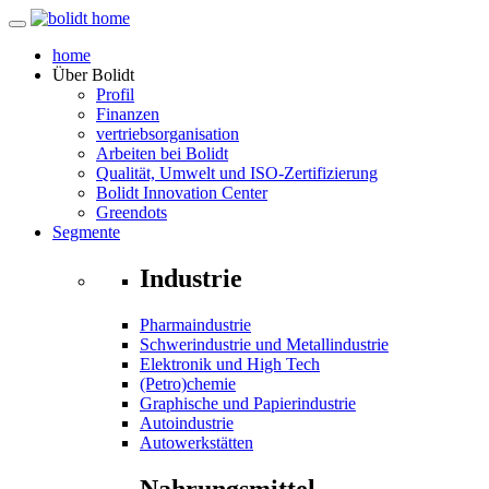
home
Über
Bolidt
Profil
Finanzen
vertriebsorganisation
Arbeiten bei Bolidt
Qualität, Umwelt und ISO-Zertifizierung
Bolidt Innovation Center
Greendots
Segmente
Industrie
Pharmaindustrie
Schwerindustrie und Metallindustrie
Elektronik und High Tech
(Petro)chemie
Graphische und Papierindustrie
Autoindustrie
Autowerkstätten
Nahrungsmittel