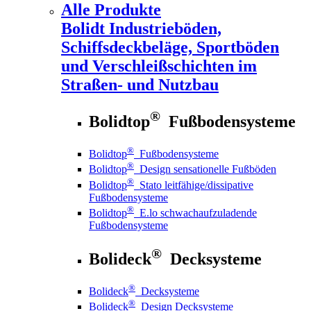
Alle Produkte
Bolidt
Industrieböden,
Schiffsdeckbeläge, Sportböden
und Verschleißschichten im
Straßen- und Nutzbau
®
Bolidtop
Fußbodensysteme
®
Bolidtop
Fußbodensysteme
®
Bolidtop
Design sensationelle Fußböden
®
Bolidtop
Stato leitfähige/dissipative
Fußbodensysteme
®
Bolidtop
E.lo schwachaufzuladende
Fußbodensysteme
®
Bolideck
Decksysteme
®
Bolideck
Decksysteme
®
Bolideck
Design Decksysteme