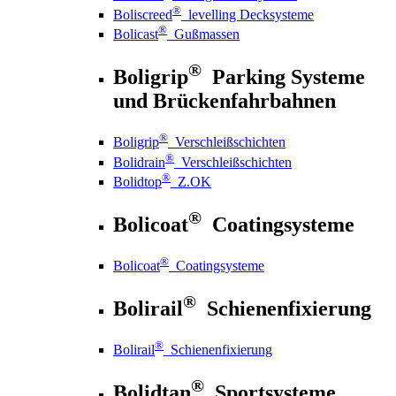
®
Boliscreed
levelling Decksysteme
®
Bolicast
Gußmassen
®
Boligrip
Parking Systeme
und Brückenfahrbahnen
®
Boligrip
Verschleißschichten
®
Bolidrain
Verschleißschichten
®
Bolidtop
Z.OK
®
Bolicoat
Coatingsysteme
®
Bolicoat
Coatingsysteme
®
Bolirail
Schienenfixierung
®
Bolirail
Schienenfixierung
®
Bolidtan
Sportsysteme