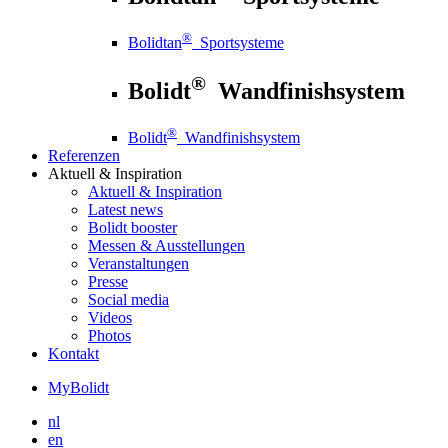
®
Bolidtan
Sportsysteme
®
Bolidt
Wandfinishsystem
®
Bolidt
Wandfinishsystem
Referenzen
Aktuell
& Inspiration
Aktuell
& Inspiration
Latest news
Bolidt booster
Messen & Ausstellungen
Veranstaltungen
Presse
Social media
Videos
Photos
Kontakt
MyBolidt
nl
en