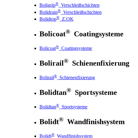
®
Boligrip
Verschleißschichten
®
Bolidrain
Verschleißschichten
®
Bolidtop
Z.OK
®
Bolicoat
Coatingsysteme
®
Bolicoat
Coatingsysteme
®
Bolirail
Schienenfixierung
®
Bolirail
Schienenfixierung
®
Bolidtan
Sportsysteme
®
Bolidtan
Sportsysteme
®
Bolidt
Wandfinishsystem
®
Bolidt
Wandfinishsystem