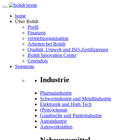
home
Über
Bolidt
Profil
Finanzen
vertriebsorganisation
Arbeiten bei Bolidt
Qualität, Umwelt und ISO-Zertifizierung
Bolidt Innovation Center
Greendots
Segmente
Industrie
Pharmaindustrie
Schwerindustrie und Metallindustrie
Elektronik und High Tech
(Petro)chemie
Graphische und Papierindustrie
Autoindustrie
Autowerkstätten
Nahrungsmittel