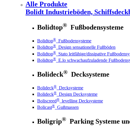
Alle Produkte
Bolidt
Industrieböden, Schiffsdeck
®
Bolidtop
Fußbodensysteme
®
Bolidtop
Fußbodensysteme
®
Bolidtop
Design sensationelle Fußböden
®
Bolidtop
Stato leitfähige/dissipative Fußbodens
®
Bolidtop
E.lo schwachaufzuladende Fußbodens
®
Bolideck
Decksysteme
®
Bolideck
Decksysteme
®
Bolideck
Design Decksysteme
®
Boliscreed
levelling Decksysteme
®
Bolicast
Gußmassen
®
Boligrip
Parking Systeme un