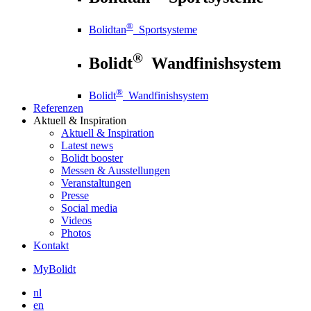
®
Bolidtan
Sportsysteme
®
Bolidt
Wandfinishsystem
®
Bolidt
Wandfinishsystem
Referenzen
Aktuell
& Inspiration
Aktuell
& Inspiration
Latest news
Bolidt booster
Messen & Ausstellungen
Veranstaltungen
Presse
Social media
Videos
Photos
Kontakt
MyBolidt
nl
en