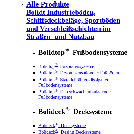
Alle Produkte
Bolidt
Industrieböden,
Schiffsdeckbeläge, Sportböden
und Verschleißschichten im
Straßen- und Nutzbau
®
Bolidtop
Fußbodensysteme
®
Bolidtop
Fußbodensysteme
®
Bolidtop
Design sensationelle Fußböden
®
Bolidtop
Stato leitfähige/dissipative
Fußbodensysteme
®
Bolidtop
E.lo schwachaufzuladende
Fußbodensysteme
®
Bolideck
Decksysteme
®
Bolideck
Decksysteme
®
Bolideck
Design Decksysteme