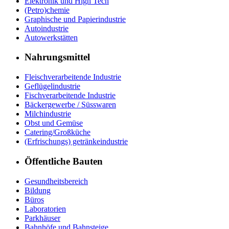
Elektronik und High Tech
(Petro)chemie
Graphische und Papierindustrie
Autoindustrie
Autowerkstätten
Nahrungsmittel
Fleischverarbeitende Industrie
Geflügelindustrie
Fischverarbeitende Industrie
Bäckergewerbe / Süsswaren
Milchindustrie
Obst und Gemüse
Catering/Großküche
(Erfrischungs) getränkeindustrie
Öffentliche Bauten
Gesundheitsbereich
Bildung
Büros
Laboratorien
Parkhäuser
Bahnhöfe und Bahnsteige