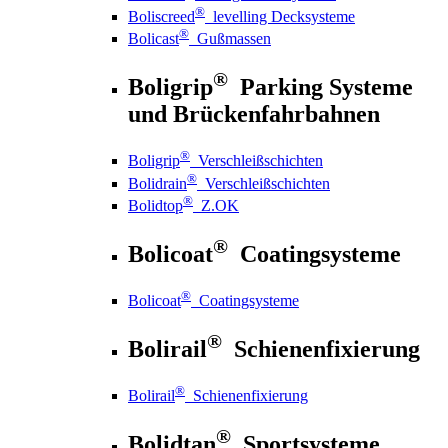
®
Boliscreed
levelling Decksysteme
®
Bolicast
Gußmassen
®
Boligrip
Parking Systeme
und Brückenfahrbahnen
®
Boligrip
Verschleißschichten
®
Bolidrain
Verschleißschichten
®
Bolidtop
Z.OK
®
Bolicoat
Coatingsysteme
®
Bolicoat
Coatingsysteme
®
Bolirail
Schienenfixierung
®
Bolirail
Schienenfixierung
®
Bolidtan
Sportsysteme