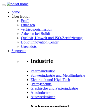
home
Über
Bolidt
Profil
Finanzen
vertriebsorganisation
Arbeiten bei Bolidt
Qualität, Umwelt und ISO-Zertifizierung
Bolidt Innovation Center
Greendots
Segmente
Industrie
Pharmaindustrie
Schwerindustrie und Metallindustrie
Elektronik und High Tech
(Petro)chemie
Graphische und Papierindustrie
Autoindustrie
Autowerkstätten
Nahrungsmittel