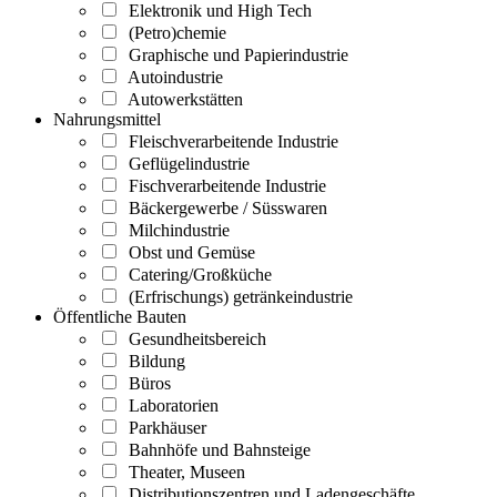
Elektronik und High Tech
(Petro)chemie
Graphische und Papierindustrie
Autoindustrie
Autowerkstätten
Nahrungsmittel
Fleischverarbeitende Industrie
Geflügelindustrie
Fischverarbeitende Industrie
Bäckergewerbe / Süsswaren
Milchindustrie
Obst und Gemüse
Catering/Großküche
(Erfrischungs) getränkeindustrie
Öffentliche Bauten
Gesundheitsbereich
Bildung
Büros
Laboratorien
Parkhäuser
Bahnhöfe und Bahnsteige
Theater, Museen
Distributionszentren und Ladengeschäfte