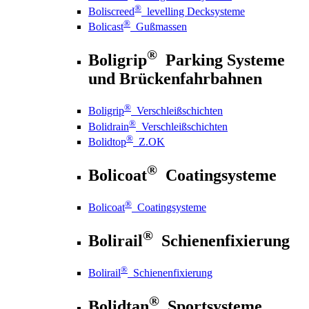
®
Boliscreed
levelling Decksysteme
®
Bolicast
Gußmassen
®
Boligrip
Parking Systeme
und Brückenfahrbahnen
®
Boligrip
Verschleißschichten
®
Bolidrain
Verschleißschichten
®
Bolidtop
Z.OK
®
Bolicoat
Coatingsysteme
®
Bolicoat
Coatingsysteme
®
Bolirail
Schienenfixierung
®
Bolirail
Schienenfixierung
®
Bolidtan
Sportsysteme