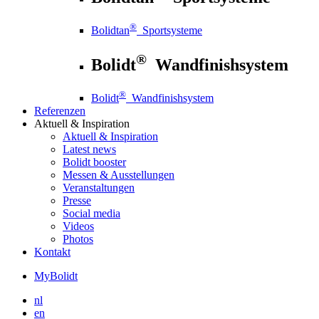
®
Bolidtan
Sportsysteme
®
Bolidt
Wandfinishsystem
®
Bolidt
Wandfinishsystem
Referenzen
Aktuell
& Inspiration
Aktuell
& Inspiration
Latest news
Bolidt booster
Messen & Ausstellungen
Veranstaltungen
Presse
Social media
Videos
Photos
Kontakt
MyBolidt
nl
en