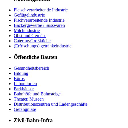
Fleischverarbeitende Industrie
Geflügelindustrie
Fischverarbeitende Industrie
Bäckergewerbe / Süsswaren
Milchindustrie
Obst und Gemüse
Catering/Großküche
(Erfrischungs) getränkeindustrie
Öffentliche Bauten
Gesundheitsbereich
Bildung
Büros
Laboratorien
Parkhäuser
Bahnhöfe und Bahnsteige
Theater, Museen
Distributionszentren und Ladengeschäfte
Gefängnisse
Zivil-Bahn-Infra