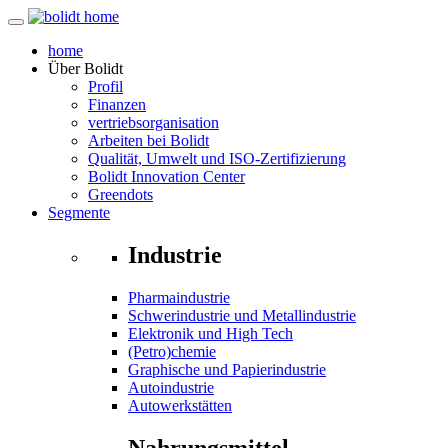
home
Über
Bolidt
Profil
Finanzen
vertriebsorganisation
Arbeiten bei Bolidt
Qualität, Umwelt und ISO-Zertifizierung
Bolidt Innovation Center
Greendots
Segmente
Industrie
Pharmaindustrie
Schwerindustrie und Metallindustrie
Elektronik und High Tech
(Petro)chemie
Graphische und Papierindustrie
Autoindustrie
Autowerkstätten
Nahrungsmittel