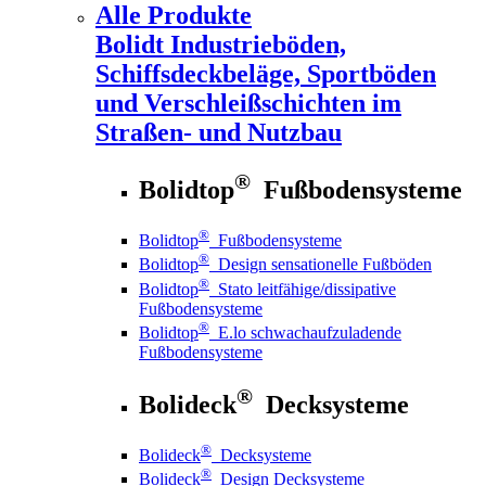
Alle Produkte
Bolidt
Industrieböden,
Schiffsdeckbeläge, Sportböden
und Verschleißschichten im
Straßen- und Nutzbau
®
Bolidtop
Fußbodensysteme
®
Bolidtop
Fußbodensysteme
®
Bolidtop
Design sensationelle Fußböden
®
Bolidtop
Stato leitfähige/dissipative
Fußbodensysteme
®
Bolidtop
E.lo schwachaufzuladende
Fußbodensysteme
®
Bolideck
Decksysteme
®
Bolideck
Decksysteme
®
Bolideck
Design Decksysteme