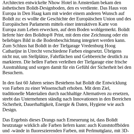
Architecten entwickelte Nhow Hotel in Amsterdam bekam den
ästhetischen Bolidt-Designboden, den es verdiente. Das Haus von
Europa in Den Haag kam mit wieder einem anderen Wunsch auf
Bolidt zu: es wollte die Geschichte der Europäischen Union und des
Europäischen Parlaments mittels einer interaktiven Karte von
Europa zum Leben erwecken, auf dem Boden wohlgemerkt. Bolidt
lieferte hier den Bolidtop® Print, mit dem eine Zeichnung oder ein
beliebiges Bild in die Bodenbeschichtung integriert werden kann.
Zum Schluss hat Bolidt in der Tiefgarage Vredenburg Hoog
Catharijne in Utrecht verschiedene Farben eingesetzt. Übrigens
nicht nur, um Stellplätze, Fahrflächen und Gehbereiche deutlich zu
markieren. Die hellen Farben verleihen der Tiefgarage eine frische
Ausstrahlung und sorgen damit für ein Gefühl der Sicherheit bei den
Besuchern.
In den fast 60 Jahren seines Bestehens hat Bolidt die Entwicklung
von Farben zu einer Wissenschaft erhoben. Mit dem Ziel,
traditionelle Materialien durch nachhaltige Alternativen zu ersetzen,
strebt das Unternehmen ständig nach Innovationen in den Bereichen
Sicherheit, Dauerhaftigkeit, Energie & Daten, Hygiene wie auch
Design.
Das Ergebnis dieses Drangs nach Erneuerung ist, dass Bolidt
heutzutage wirklich alle Farben liefern kann: auch Kunststoffböden
und -wände in fluoreszierenden Farben, mit Perlmuttglanz, mit 3D-