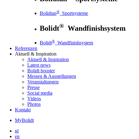
®
Bolidtan
Sportsysteme
®
Bolidt
Wandfinishsystem
®
Bolidt
Wandfinishsystem
Referenzen
Aktuell
& Inspiration
Aktuell
& Inspiration
Latest news
Bolidt booster
Messen & Ausstellungen
Veranstaltungen
Presse
Social media
Videos
Photos
Kontakt
MyBolidt
nl
en