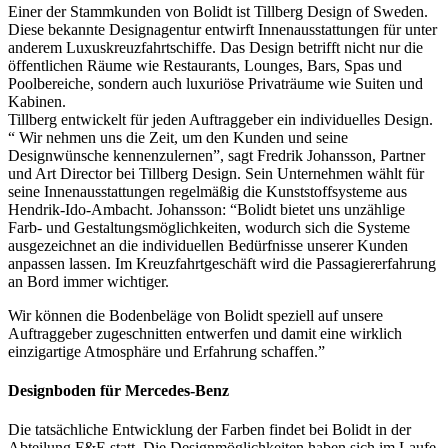
Einer der Stammkunden von Bolidt ist Tillberg Design of Sweden.
Diese bekannte Designagentur entwirft Innenausstattungen für unter
anderem Luxuskreuzfahrtschiffe. Das Design betrifft nicht nur die
öffentlichen Räume wie Restaurants, Lounges, Bars, Spas und
Poolbereiche, sondern auch luxuriöse Privaträume wie Suiten und
Kabinen.
Tillberg entwickelt für jeden Auftraggeber ein individuelles Design.
“ Wir nehmen uns die Zeit, um den Kunden und seine
Designwünsche kennenzulernen”, sagt Fredrik Johansson, Partner
und Art Director bei Tillberg Design. Sein Unternehmen wählt für
seine Innenausstattungen regelmäßig die Kunststoffsysteme aus
Hendrik-Ido-Ambacht. Johansson: “Bolidt bietet uns unzählige
Farb- und Gestaltungsmöglichkeiten, wodurch sich die Systeme
ausgezeichnet an die individuellen Bedürfnisse unserer Kunden
anpassen lassen. Im Kreuzfahrtgeschäft wird die Passagiererfahrung
an Bord immer wichtiger.
Wir können die Bodenbeläge von Bolidt speziell auf unsere
Auftraggeber zugeschnitten entwerfen und damit eine wirklich
einzigartige Atmosphäre und Erfahrung schaffen.”
Designboden für Mercedes-Benz
Die tatsächliche Entwicklung der Farben findet bei Bolidt in der
Abteilung F&E statt. Die Designmöglichkeiten haben sich im Laufe