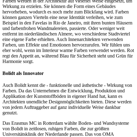
Farben werden in der Architektur auf vielerlei Weise eingesetzt, um
Wirkung zu erzielen. Sie können die Form eines Gebäudes
hervorheben, wodurch es noch mehr zum Blickfang wird. Farben
können ganzen Vierteln eine neue Identität verleihen, wie zum
Beispiel in den Favelas in Rio de Janeiro, mit ihren bunten Häusern
und farbenfrohen Wandmalereien, passierte. Oder weniger weit
entfernt im niederländischen Almere, wo verschiedene Stadtviertel
eine eigene Farbe erhielten. Auch Innenarchitekten verwenden
Farben, um Effekte und Emotionen hervorzurufen. Wir fühlen uns
eher wohl, wenn im Interieur warme Farben verwendet werden. Rot
regt den Appetit an, während Blau für Sicherheit steht und Grün für
Harmonie sorgt.
Bolidt als Innovator
Auch Bolidt kennt die - funktionelle und ästhetische - Wirkung von
Farben. Da das Unternehmen die Entwicklung, Produktion und
Applikation der Kunststoffböden in eigener Hand hat, kann es
Architekten unendliche Designmöglichkeiten bieten. Diese werden
von jedem Auftraggeber auf ganz individuelle Weise dankbar
genutzt.
Das Erasmus MC in Rotterdam wählte Boden- und Wandsysteme
von Bolidt in zeitlosen, ruhigen Farben, die zur größten
Universitätsklinik der Niederlande passen. Das von OMA