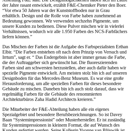
der Jahre rasant entwickelt, erzählt F&E-Chemiker Pieter den Boer.
“Vor etwa 50 Jahren war der Kunststoffboden nur in Grau
erhältlich. Design und die Rolle von Farbe haben zunehmend an
Bedeutung gewonnen. Wir verwenden sechzehn Pigmente, um
unsere Kunden zu bedienen. Diese Pulver mischen wir in vielerlei
Verhältnissen, wodurch wir alle 1.950 Farben des NCS-Farbfächers
liefern können.”
Das Mischen der Farben ist die Aufgabe des Farbspezialisten Erthan
Elbir. “Die Farben entstehen oft nach dem Prinzip von Versuch und
Irrtum”, sagt er. “ Das Endergebnis ist aber immer genau die Farbe,
die der Auftraggeber sich gewünscht hat. Die fluoreszierenden
Farben sind am schwersten herzustellen, aber auch dafür haben wir
spezielle Pigmente entwickelt. Am meisten stolz bin ich auf unseren
Designboden für das Mercedes-Benz Museum. Es war eine große
Herausforderung, um alle speziellen Farben für dieses besondere
Gebäude zu mischen. Daneben bin ich auch stolz darauf, dass wir
regelmäßig Farben für die Gebäude des renommierten
Architekturbüros Zaha Hadid Architects kreieren.”
Die Mitarbeiter der F&E-Abteilung haben alle ein eigenes
Spezialgebiet und besondere Berufsbezeichnungen. So ist Davey
Baan “Systemimpressionist” oder Musterhersteller. Er ist zuständig
für Systemimpressionen in kleinem Format, die auf Wunsch des
Kunden gefertigt werden. Seine Kollegin Yvonne van Blijswijk ist