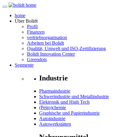
home
Über
Bolidt
Profil
Finanzen
vertriebsorganisation
Arbeiten bei Bolidt
Qualität, Umwelt und ISO-Zertifizierung
Bolidt Innovation Center
Greendots
Segmente
Industrie
Pharmaindustrie
Schwerindustrie und Metallindustrie
Elektronik und High Tech
(Petro)chemie
Graphische und Papierindustrie
Autoindustrie
Autowerkstätten
Nahrungsmittel