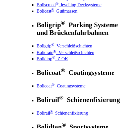
®
Boliscreed
levelling Decksysteme
®
Bolicast
Gußmassen
®
Boligrip
Parking Systeme
und Brückenfahrbahnen
®
Boligrip
Verschleißschichten
®
Bolidrain
Verschleißschichten
®
Bolidtop
Z.OK
®
Bolicoat
Coatingsysteme
®
Bolicoat
Coatingsysteme
®
Bolirail
Schienenfixierung
®
Bolirail
Schienenfixierung
®
Bolidtan
Sportsysteme