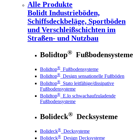
Alle Produkte
Bolidt
Industrieböden,
Schiffsdeckbeläge, Sportböden
und Verschleißschichten im
Straßen- und Nutzbau
®
Bolidtop
Fußbodensysteme
®
Bolidtop
Fußbodensysteme
®
Bolidtop
Design sensationelle Fußböden
®
Bolidtop
Stato leitfähige/dissipative
Fußbodensysteme
®
Bolidtop
E.lo schwachaufzuladende
Fußbodensysteme
®
Bolideck
Decksysteme
®
Bolideck
Decksysteme
®
Bolideck
Design Decksysteme