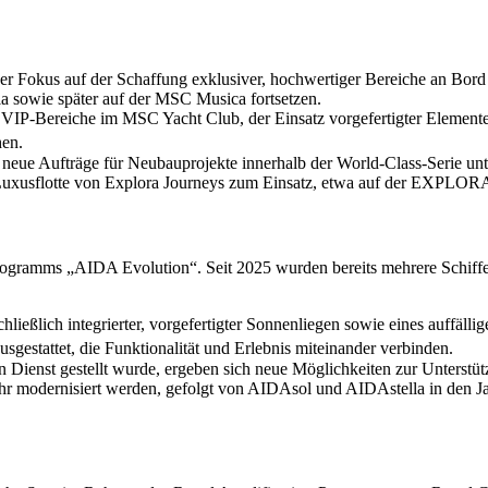
okus auf der Schaffung exklusiver, hochwertiger Bereiche an Bord be
 sowie später auf der MSC Musica fortsetzen.
IP-Bereiche im MSC Yacht Club, der Einsatz vorgefertigter Elemente 
hen.
ue Aufträge für Neubauprojekte innerhalb der World-Class-Serie unte
uxusflotte von Explora Journeys zum Einsatz, etwa auf der EXPLORA II
rogramms „AIDA Evolution“. Seit 2025 wurden bereits mehrere Schiffe
ließlich integrierter, vorgefertigter Sonnenliegen sowie eines auffäll
estattet, die Funktionalität und Erlebnis miteinander verbinden.
n Dienst gestellt wurde, ergeben sich neue Möglichkeiten zur Unterst
 modernisiert werden, gefolgt von AIDAsol und AIDAstella in den Ja