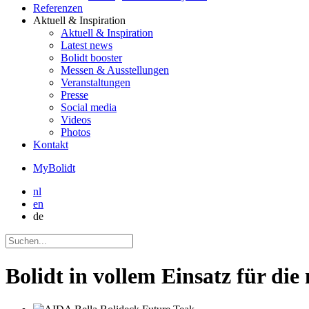
Referenzen
Aktuell
& Inspiration
Aktuell
& Inspiration
Latest news
Bolidt booster
Messen & Ausstellungen
Veranstaltungen
Presse
Social media
Videos
Photos
Kontakt
MyBolidt
nl
en
de
Bolidt in vollem Einsatz für di