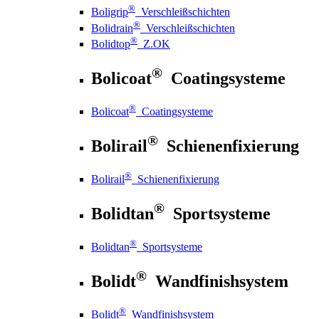
®
Boligrip
Verschleißschichten
®
Bolidrain
Verschleißschichten
®
Bolidtop
Z.OK
®
Bolicoat
Coatingsysteme
®
Bolicoat
Coatingsysteme
®
Bolirail
Schienenfixierung
®
Bolirail
Schienenfixierung
®
Bolidtan
Sportsysteme
®
Bolidtan
Sportsysteme
®
Bolidt
Wandfinishsystem
®
Bolidt
Wandfinishsystem