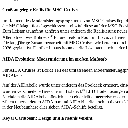
Groß angelegte Refits für MSC Cruises
Im Rahmen des Modernisierungsprogramms von MSC Cruises liegt der F
der MSC Magnifica abgeschlossen und wird diese auf der MSC Poesia
Zum Leistungsumfang gehören unter anderem die Realisierung neuer V
®
Alternativen wie Bolideck
Future Teak in Pool- und Jacuzzi-Bereic
Die langjährige Zusammenarbeit mit MSC Cruises wird zudem durch ne
2026 geplant ist. Darüber hinaus kommen die Lösungen auch in der L
AIDA Evolution: Modernisierung im großen Maßstab
Für AIDA Cruises ist Bolidt Teil des umfassenden Modernisierungsp
AIDAbella.
Auf der AIDAbella wurde unter anderem das Pooldeck erneuert, einsch
®
wurden verschiedene Bereiche mit Bolideck
LED-Bodenlösungen ausg
Nachdem die AIDAbella kürzlich nach einer Mittelmeerreise wieder i
zählen unter anderem AIDAmar und AIDAblu, die noch in diesem Jahr
in der Neubauphase aller sieben AIDA-Schiffe beteiligt.
Royal Caribbean: Design und Erlebnis vereint