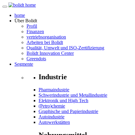
home
Über
Bolidt
Profil
Finanzen
vertriebsorganisation
Arbeiten bei Bolidt
Qualität, Umwelt und ISO-Zertifizierung
Bolidt Innovation Center
Greendots
Segmente
Industrie
Pharmaindustrie
Schwerindustrie und Metallindustrie
Elektronik und High Tech
(Petro)chemie
Graphische und Papierindustrie
Autoindustrie
Autowerkstätten
Nahrungsmittel