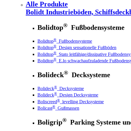
Alle Produkte
Bolidt
Industrieböden, Schiffsdeck
®
Bolidtop
Fußbodensysteme
®
Bolidtop
Fußbodensysteme
®
Bolidtop
Design sensationelle Fußböden
®
Bolidtop
Stato leitfähige/dissipative Fußbodens
®
Bolidtop
E.lo schwachaufzuladende Fußbodens
®
Bolideck
Decksysteme
®
Bolideck
Decksysteme
®
Bolideck
Design Decksysteme
®
Boliscreed
levelling Decksysteme
®
Bolicast
Gußmassen
®
Boligrip
Parking Systeme un