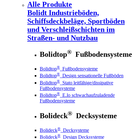
Alle Produkte
Bolidt
Industrieböden,
Schiffsdeckbeläge, Sportböden
und Verschleißschichten im
Straßen- und Nutzbau
®
Bolidtop
Fußbodensysteme
®
Bolidtop
Fußbodensysteme
®
Bolidtop
Design sensationelle Fußböden
®
Bolidtop
Stato leitfähige/dissipative
Fußbodensysteme
®
Bolidtop
E.lo schwachaufzuladende
Fußbodensysteme
®
Bolideck
Decksysteme
®
Bolideck
Decksysteme
®
Bolideck
Design Decksysteme