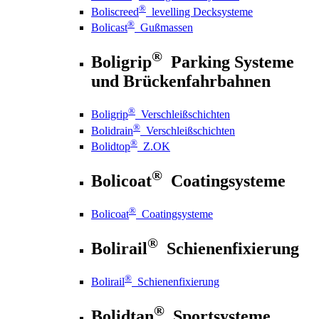
®
Boliscreed
levelling Decksysteme
®
Bolicast
Gußmassen
®
Boligrip
Parking Systeme
und Brückenfahrbahnen
®
Boligrip
Verschleißschichten
®
Bolidrain
Verschleißschichten
®
Bolidtop
Z.OK
®
Bolicoat
Coatingsysteme
®
Bolicoat
Coatingsysteme
®
Bolirail
Schienenfixierung
®
Bolirail
Schienenfixierung
®
Bolidtan
Sportsysteme