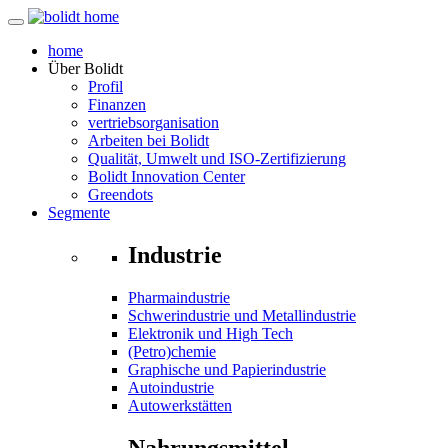
home
Über
Bolidt
Profil
Finanzen
vertriebsorganisation
Arbeiten bei Bolidt
Qualität, Umwelt und ISO-Zertifizierung
Bolidt Innovation Center
Greendots
Segmente
Industrie
Pharmaindustrie
Schwerindustrie und Metallindustrie
Elektronik und High Tech
(Petro)chemie
Graphische und Papierindustrie
Autoindustrie
Autowerkstätten
Nahrungsmittel