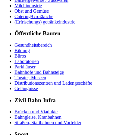
Bäckergewerbe / Süsswaren
Milchindustrie
Obst und Gemüse
Catering/Großküche
(Erfrischungs) getränkeindustrie
Öffentliche Bauten
Gesundheitsbereich
Bildung
Büros
Laboratorien
Parkhäuser
Bahnhöfe und Bahnsteige
Theater, Museen
Distributionszentren und Ladengeschäfte
Gefängnisse
Zivil-Bahn-Infra
Brücken und Viadukte
Bahngleise, Kranbahnen
Straßen, Startbahnen und Vorfelder
Sport