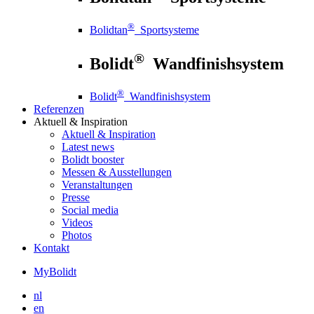
®
Bolidtan
Sportsysteme
®
Bolidt
Wandfinishsystem
®
Bolidt
Wandfinishsystem
Referenzen
Aktuell
& Inspiration
Aktuell
& Inspiration
Latest news
Bolidt booster
Messen & Ausstellungen
Veranstaltungen
Presse
Social media
Videos
Photos
Kontakt
MyBolidt
nl
en