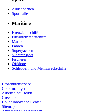
Außenbahnen
Sporthallen
Maritime
Kreuzfahrtschiffe
Flusskreuzfahrtschiffe
Marine
Fähren
Superyachten
Viehtransport
Fischerei
Offshore
Schleppern und Mehrzweckschiffe
Broschürenservice
Color manager
Arbeiten bei Bolidt
Greendots
Bolidt Innovation Center
Sitemap
Allgemeine Bedingungen