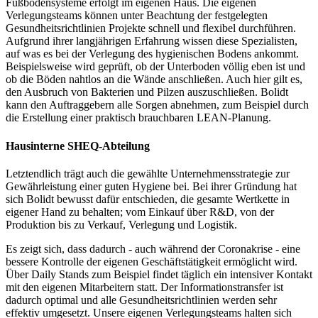
Fußbodensysteme erfolgt im eigenen Haus. Die eigenen
Verlegungsteams können unter Beachtung der festgelegten
Gesundheitsrichtlinien Projekte schnell und flexibel durchführen.
Aufgrund ihrer langjährigen Erfahrung wissen diese Spezialisten,
auf was es bei der Verlegung des hygienischen Bodens ankommt.
Beispielsweise wird geprüft, ob der Unterboden völlig eben ist und
ob die Böden nahtlos an die Wände anschließen. Auch hier gilt es,
den Ausbruch von Bakterien und Pilzen auszuschließen. Bolidt
kann den Auftraggebern alle Sorgen abnehmen, zum Beispiel durch
die Erstellung einer praktisch brauchbaren LEAN-Planung.
Hausinterne SHEQ-Abteilung
Letztendlich trägt auch die gewählte Unternehmensstrategie zur
Gewährleistung einer guten Hygiene bei. Bei ihrer Gründung hat
sich Bolidt bewusst dafür entschieden, die gesamte Wertkette in
eigener Hand zu behalten; vom Einkauf über R&D, von der
Produktion bis zu Verkauf, Verlegung und Logistik.
Es zeigt sich, dass dadurch - auch während der Coronakrise - eine
bessere Kontrolle der eigenen Geschäftstätigkeit ermöglicht wird.
Über Daily Stands zum Beispiel findet täglich ein intensiver Kontakt
mit den eigenen Mitarbeitern statt. Der Informationstransfer ist
dadurch optimal und alle Gesundheitsrichtlinien werden sehr
effektiv umgesetzt. Unsere eigenen Verlegungsteams halten sich