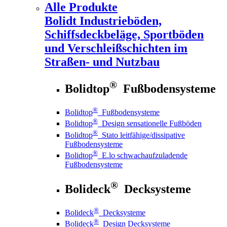
Alle Produkte
Bolidt
Industrieböden,
Schiffsdeckbeläge, Sportböden
und Verschleißschichten im
Straßen- und Nutzbau
®
Bolidtop
Fußbodensysteme
®
Bolidtop
Fußbodensysteme
®
Bolidtop
Design sensationelle Fußböden
®
Bolidtop
Stato leitfähige/dissipative
Fußbodensysteme
®
Bolidtop
E.lo schwachaufzuladende
Fußbodensysteme
®
Bolideck
Decksysteme
®
Bolideck
Decksysteme
®
Bolideck
Design Decksysteme