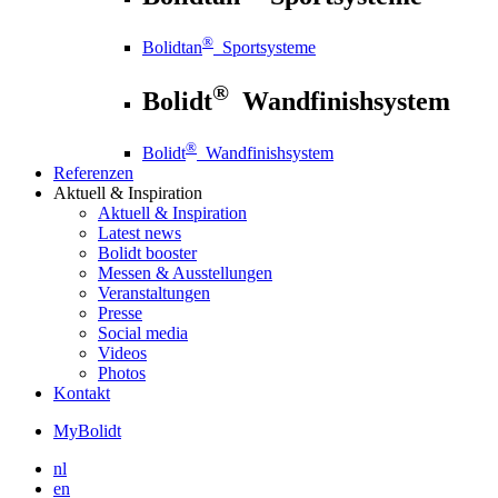
®
Bolidtan
Sportsysteme
®
Bolidt
Wandfinishsystem
®
Bolidt
Wandfinishsystem
Referenzen
Aktuell
& Inspiration
Aktuell
& Inspiration
Latest news
Bolidt booster
Messen & Ausstellungen
Veranstaltungen
Presse
Social media
Videos
Photos
Kontakt
MyBolidt
nl
en