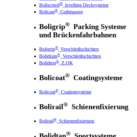
®
Boliscreed
levelling Decksysteme
®
Bolicast
Gußmassen
®
Boligrip
Parking Systeme
und Brückenfahrbahnen
®
Boligrip
Verschleißschichten
®
Bolidrain
Verschleißschichten
®
Bolidtop
Z.OK
®
Bolicoat
Coatingsysteme
®
Bolicoat
Coatingsysteme
®
Bolirail
Schienenfixierung
®
Bolirail
Schienenfixierung
®
Bolidtan
Sportsysteme