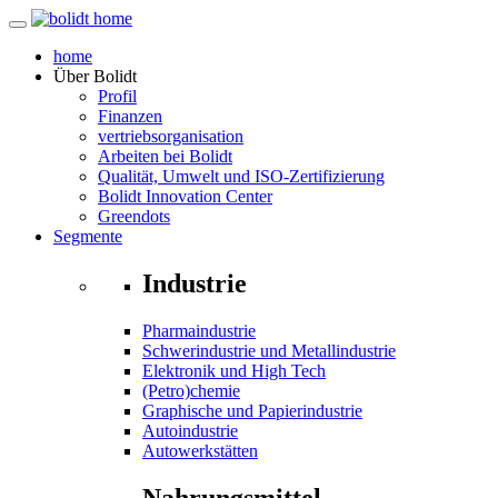
home
Über
Bolidt
Profil
Finanzen
vertriebsorganisation
Arbeiten bei Bolidt
Qualität, Umwelt und ISO-Zertifizierung
Bolidt Innovation Center
Greendots
Segmente
Industrie
Pharmaindustrie
Schwerindustrie und Metallindustrie
Elektronik und High Tech
(Petro)chemie
Graphische und Papierindustrie
Autoindustrie
Autowerkstätten
Nahrungsmittel