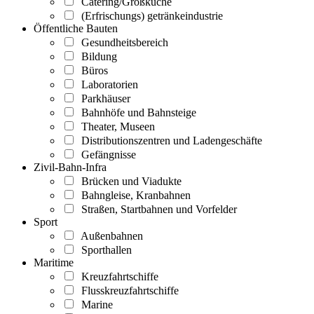
Catering/Großküche
(Erfrischungs) getränkeindustrie
Öffentliche Bauten
Gesundheitsbereich
Bildung
Büros
Laboratorien
Parkhäuser
Bahnhöfe und Bahnsteige
Theater, Museen
Distributionszentren und Ladengeschäfte
Gefängnisse
Zivil-Bahn-Infra
Brücken und Viadukte
Bahngleise, Kranbahnen
Straßen, Startbahnen und Vorfelder
Sport
Außenbahnen
Sporthallen
Maritime
Kreuzfahrtschiffe
Flusskreuzfahrtschiffe
Marine