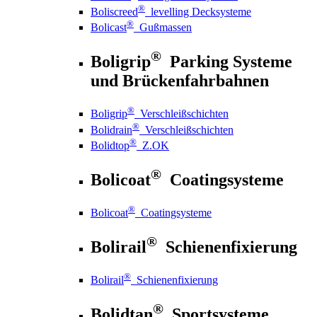
®
Boliscreed
levelling Decksysteme
®
Bolicast
Gußmassen
®
Boligrip
Parking Systeme
und Brückenfahrbahnen
®
Boligrip
Verschleißschichten
®
Bolidrain
Verschleißschichten
®
Bolidtop
Z.OK
®
Bolicoat
Coatingsysteme
®
Bolicoat
Coatingsysteme
®
Bolirail
Schienenfixierung
®
Bolirail
Schienenfixierung
®
Bolidtan
Sportsysteme