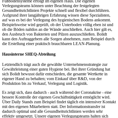
Fußbodensysteme erfolgt im eigenen Haus. Die eigenen
Verlegungsteams können unter Beachtung der festgelegten
Gesundheitsrichtlinien Projekte schnell und flexibel durchführen.
Aufgrund ihrer langjährigen Erfahrung wissen diese Spezialisten,
auf was es bei der Verlegung des hygienischen Bodens ankommt.
Beispielsweise wird geprüft, ob der Unterboden völlig eben ist und
ob die Böden nahtlos an die Wände anschließen. Auch hier gilt es,
den Ausbruch von Bakterien und Pilzen auszuschließen. Bolidt
kann den Auftraggebern alle Sorgen abnehmen, zum Beispiel durch
die Erstellung einer praktisch brauchbaren LEAN-Planung.
Hausinterne SHEQ-Abteilung
Letztendlich trägt auch die gewählte Unternehmensstrategie zur
Gewährleistung einer guten Hygiene bei. Bei ihrer Gründung hat
sich Bolidt bewusst dafür entschieden, die gesamte Wertkette in
eigener Hand zu behalten; vom Einkauf über R&D, von der
Produktion bis zu Verkauf, Verlegung und Logistik.
Es zeigt sich, dass dadurch - auch während der Coronakrise - eine
bessere Kontrolle der eigenen Geschäftstätigkeit ermöglicht wird.
Über Daily Stands zum Beispiel findet täglich ein intensiver Kontakt
mit den eigenen Mitarbeitern statt. Der Informationstransfer ist
dadurch optimal und alle Gesundheitsrichtlinien werden sehr
effektiv umgesetzt. Unsere eigenen Verlegungsteams halten sich