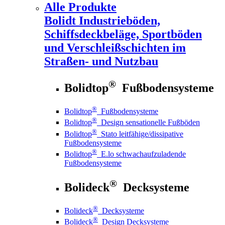
Alle Produkte
Bolidt
Industrieböden,
Schiffsdeckbeläge, Sportböden
und Verschleißschichten im
Straßen- und Nutzbau
®
Bolidtop
Fußbodensysteme
®
Bolidtop
Fußbodensysteme
®
Bolidtop
Design sensationelle Fußböden
®
Bolidtop
Stato leitfähige/dissipative
Fußbodensysteme
®
Bolidtop
E.lo schwachaufzuladende
Fußbodensysteme
®
Bolideck
Decksysteme
®
Bolideck
Decksysteme
®
Bolideck
Design Decksysteme