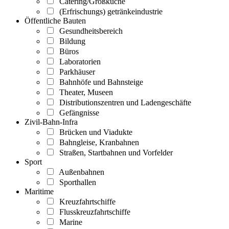
Catering/Großküche
(Erfrischungs) getränkeindustrie
Öffentliche Bauten
Gesundheitsbereich
Bildung
Büros
Laboratorien
Parkhäuser
Bahnhöfe und Bahnsteige
Theater, Museen
Distributionszentren und Ladengeschäfte
Gefängnisse
Zivil-Bahn-Infra
Brücken und Viadukte
Bahngleise, Kranbahnen
Straßen, Startbahnen und Vorfelder
Sport
Außenbahnen
Sporthallen
Maritime
Kreuzfahrtschiffe
Flusskreuzfahrtschiffe
Marine