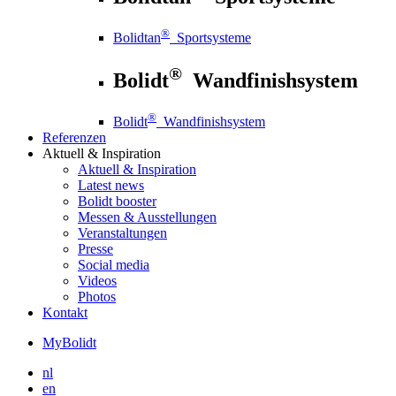
®
Bolidtan
Sportsysteme
®
Bolidt
Wandfinishsystem
®
Bolidt
Wandfinishsystem
Referenzen
Aktuell
& Inspiration
Aktuell
& Inspiration
Latest news
Bolidt booster
Messen & Ausstellungen
Veranstaltungen
Presse
Social media
Videos
Photos
Kontakt
MyBolidt
nl
en