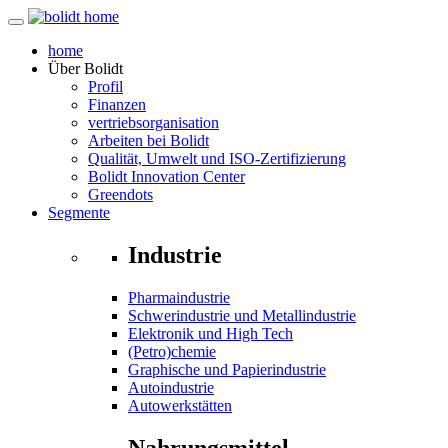
home
Über
Bolidt
Profil
Finanzen
vertriebsorganisation
Arbeiten bei Bolidt
Qualität, Umwelt und ISO-Zertifizierung
Bolidt Innovation Center
Greendots
Segmente
Industrie
Pharmaindustrie
Schwerindustrie und Metallindustrie
Elektronik und High Tech
(Petro)chemie
Graphische und Papierindustrie
Autoindustrie
Autowerkstätten
Nahrungsmittel