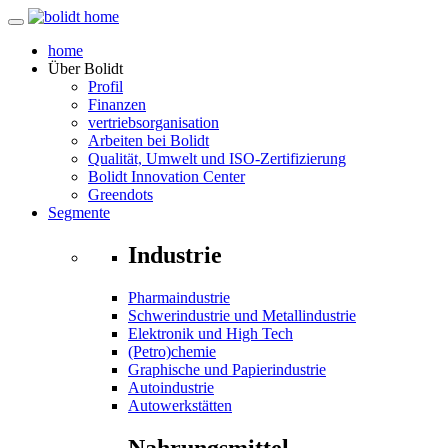
home
Über
Bolidt
Profil
Finanzen
vertriebsorganisation
Arbeiten bei Bolidt
Qualität, Umwelt und ISO-Zertifizierung
Bolidt Innovation Center
Greendots
Segmente
Industrie
Pharmaindustrie
Schwerindustrie und Metallindustrie
Elektronik und High Tech
(Petro)chemie
Graphische und Papierindustrie
Autoindustrie
Autowerkstätten
Nahrungsmittel