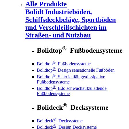
Alle Produkte
Bolidt
Industrieböden,
Schiffsdeckbeläge, Sportböden
und Verschleißschichten im
Straßen- und Nutzbau
®
Bolidtop
Fußbodensysteme
®
Bolidtop
Fußbodensysteme
®
Bolidtop
Design sensationelle Fußböden
®
Bolidtop
Stato leitfähige/dissipative
Fußbodensysteme
®
Bolidtop
E.lo schwachaufzuladende
Fußbodensysteme
®
Bolideck
Decksysteme
®
Bolideck
Decksysteme
®
Bolideck
Design Decksysteme