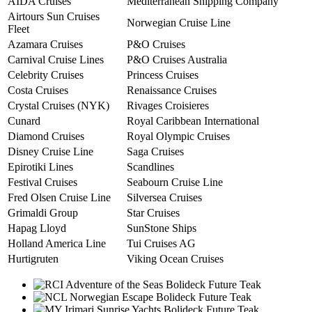
AIDA Cruises
Mediterranean Shipping Company
Airtours Sun Cruises
Norwegian Cruise Line
Fleet
Azamara Cruises
P&O Cruises
Carnival Cruise Lines
P&O Cruises Australia
Celebrity Cruises
Princess Cruises
Costa Cruises
Renaissance Cruises
Crystal Cruises (NYK)
Rivages Croisieres
Cunard
Royal Caribbean International
Diamond Cruises
Royal Olympic Cruises
Disney Cruise Line
Saga Cruises
Epirotiki Lines
Scandlines
Festival Cruises
Seabourn Cruise Line
Fred Olsen Cruise Line
Silversea Cruises
Grimaldi Group
Star Cruises
Hapag Lloyd
SunStone Ships
Holland America Line
Tui Cruises AG
Hurtigruten
Viking Ocean Cruises