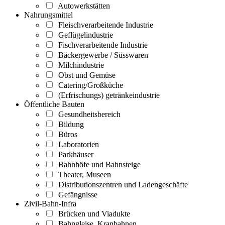
Autowerkstätten
Nahrungsmittel
Fleischverarbeitende Industrie
Geflügelindustrie
Fischverarbeitende Industrie
Bäckergewerbe / Süsswaren
Milchindustrie
Obst und Gemüse
Catering/Großküche
(Erfrischungs) getränkeindustrie
Öffentliche Bauten
Gesundheitsbereich
Bildung
Büros
Laboratorien
Parkhäuser
Bahnhöfe und Bahnsteige
Theater, Museen
Distributionszentren und Ladengeschäfte
Gefängnisse
Zivil-Bahn-Infra
Brücken und Viadukte
Bahngleise, Kranbahnen