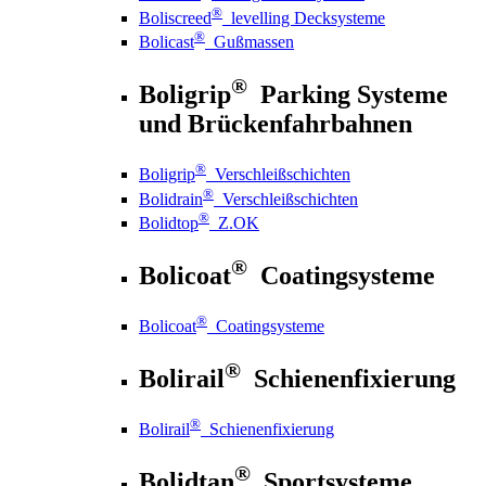
®
Boliscreed
levelling Decksysteme
®
Bolicast
Gußmassen
®
Boligrip
Parking Systeme
und Brückenfahrbahnen
®
Boligrip
Verschleißschichten
®
Bolidrain
Verschleißschichten
®
Bolidtop
Z.OK
®
Bolicoat
Coatingsysteme
®
Bolicoat
Coatingsysteme
®
Bolirail
Schienenfixierung
®
Bolirail
Schienenfixierung
®
Bolidtan
Sportsysteme