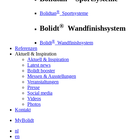
®
Bolidtan
Sportsysteme
®
Bolidt
Wandfinishsystem
®
Bolidt
Wandfinishsystem
Referenzen
Aktuell
& Inspiration
Aktuell
& Inspiration
Latest news
Bolidt booster
Messen & Ausstellungen
Veranstaltungen
Presse
Social media
Videos
Photos
Kontakt
MyBolidt
nl
en