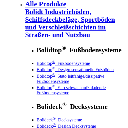
Alle Produkte
Bolidt
Industrieböden,
Schiffsdeckbeläge, Sportböden
und Verschleißschichten im
Straßen- und Nutzbau
®
Bolidtop
Fußbodensysteme
®
Bolidtop
Fußbodensysteme
®
Bolidtop
Design sensationelle Fußböden
®
Bolidtop
Stato leitfähige/dissipative
Fußbodensysteme
®
Bolidtop
E.lo schwachaufzuladende
Fußbodensysteme
®
Bolideck
Decksysteme
®
Bolideck
Decksysteme
®
Bolideck
Design Decksysteme