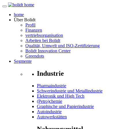
home
Über
Bolidt
Profil
Finanzen
vertriebsorganisation
Arbeiten bei Bolidt
Qualität, Umwelt und ISO-Zertifizierung
Bolidt Innovation Center
Greendots
Segmente
Industrie
Pharmaindustrie
Schwerindustrie und Metallindustrie
Elektronik und High Tech
(Petro)chemie
Graphische und Papierindustrie
Autoindustrie
Autowerkstätten
Nahrungsmittel