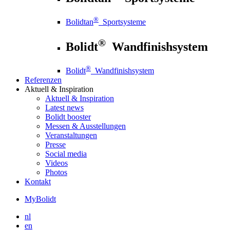
®
Bolidtan
Sportsysteme
®
Bolidt
Wandfinishsystem
®
Bolidt
Wandfinishsystem
Referenzen
Aktuell
& Inspiration
Aktuell
& Inspiration
Latest news
Bolidt booster
Messen & Ausstellungen
Veranstaltungen
Presse
Social media
Videos
Photos
Kontakt
MyBolidt
nl
en