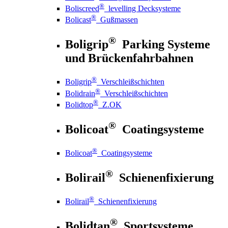
®
Boliscreed
levelling Decksysteme
®
Bolicast
Gußmassen
®
Boligrip
Parking Systeme
und Brückenfahrbahnen
®
Boligrip
Verschleißschichten
®
Bolidrain
Verschleißschichten
®
Bolidtop
Z.OK
®
Bolicoat
Coatingsysteme
®
Bolicoat
Coatingsysteme
®
Bolirail
Schienenfixierung
®
Bolirail
Schienenfixierung
®
Bolidtan
Sportsysteme