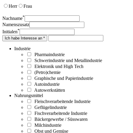
Herr
Frau
*
Nachname
Namenszusatz
*
Initialen
Ich habe Interesse an *
Industrie
Pharmaindustrie
Schwerindustrie und Metallindustrie
Elektronik und High Tech
(Petro)chemie
Graphische und Papierindustrie
Autoindustrie
Autowerkstätten
Nahrungsmittel
Fleischverarbeitende Industrie
Geflügelindustrie
Fischverarbeitende Industrie
Bäckergewerbe / Süsswaren
Milchindustrie
Obst und Gemüse