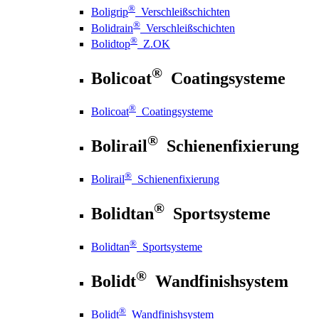
®
Boligrip
Verschleißschichten
®
Bolidrain
Verschleißschichten
®
Bolidtop
Z.OK
®
Bolicoat
Coatingsysteme
®
Bolicoat
Coatingsysteme
®
Bolirail
Schienenfixierung
®
Bolirail
Schienenfixierung
®
Bolidtan
Sportsysteme
®
Bolidtan
Sportsysteme
®
Bolidt
Wandfinishsystem
®
Bolidt
Wandfinishsystem