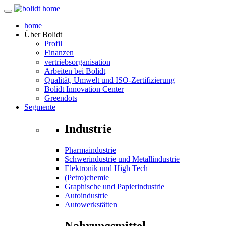
home
Über
Bolidt
Profil
Finanzen
vertriebsorganisation
Arbeiten bei Bolidt
Qualität, Umwelt und ISO-Zertifizierung
Bolidt Innovation Center
Greendots
Segmente
Industrie
Pharmaindustrie
Schwerindustrie und Metallindustrie
Elektronik und High Tech
(Petro)chemie
Graphische und Papierindustrie
Autoindustrie
Autowerkstätten
Nahrungsmittel