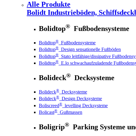
Alle Produkte
Bolidt
Industrieböden, Schiffsdeck
®
Bolidtop
Fußbodensysteme
®
Bolidtop
Fußbodensysteme
®
Bolidtop
Design sensationelle Fußböden
®
Bolidtop
Stato leitfähige/dissipative Fußbodens
®
Bolidtop
E.lo schwachaufzuladende Fußbodens
®
Bolideck
Decksysteme
®
Bolideck
Decksysteme
®
Bolideck
Design Decksysteme
®
Boliscreed
levelling Decksysteme
®
Bolicast
Gußmassen
®
Boligrip
Parking Systeme un