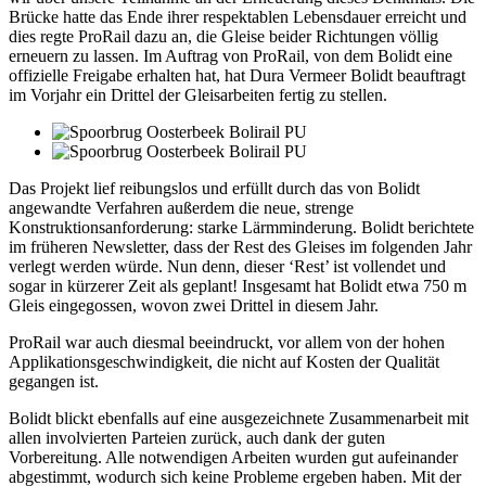
Brücke hatte das Ende ihrer respektablen Lebensdauer erreicht und
dies regte ProRail dazu an, die Gleise beider Richtungen völlig
erneuern zu lassen. Im Auftrag von ProRail, von dem Bolidt eine
offizielle Freigabe erhalten hat, hat Dura Vermeer Bolidt beauftragt
im Vorjahr ein Drittel der Gleisarbeiten fertig zu stellen.
Das Projekt lief reibungslos und erfüllt durch das von Bolidt
angewandte Verfahren außerdem die neue, strenge
Konstruktionsanforderung: starke Lärmminderung. Bolidt berichtete
im früheren Newsletter, dass der Rest des Gleises im folgenden Jahr
verlegt werden würde. Nun denn, dieser ‘Rest’ ist vollendet und
sogar in kürzerer Zeit als geplant! Insgesamt hat Bolidt etwa 750 m
Gleis eingegossen, wovon zwei Drittel in diesem Jahr.
ProRail war auch diesmal beeindruckt, vor allem von der hohen
Applikationsgeschwindigkeit, die nicht auf Kosten der Qualität
gegangen ist.
Bolidt blickt ebenfalls auf eine ausgezeichnete Zusammenarbeit mit
allen involvierten Parteien zurück, auch dank der guten
Vorbereitung. Alle notwendigen Arbeiten wurden gut aufeinander
abgestimmt, wodurch sich keine Probleme ergeben haben. Mit der