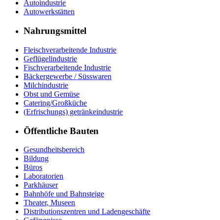
Autoindustrie
Autowerkstätten
Nahrungsmittel
Fleischverarbeitende Industrie
Geflügelindustrie
Fischverarbeitende Industrie
Bäckergewerbe / Süsswaren
Milchindustrie
Obst und Gemüse
Catering/Großküche
(Erfrischungs) getränkeindustrie
Öffentliche Bauten
Gesundheitsbereich
Bildung
Büros
Laboratorien
Parkhäuser
Bahnhöfe und Bahnsteige
Theater, Museen
Distributionszentren und Ladengeschäfte