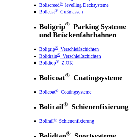
®
Boliscreed
levelling Decksysteme
®
Bolicast
Gußmassen
®
Boligrip
Parking Systeme
und Brückenfahrbahnen
®
Boligrip
Verschleißschichten
®
Bolidrain
Verschleißschichten
®
Bolidtop
Z.OK
®
Bolicoat
Coatingsysteme
®
Bolicoat
Coatingsysteme
®
Bolirail
Schienenfixierung
®
Bolirail
Schienenfixierung
®
Bolidtan
Sportsysteme