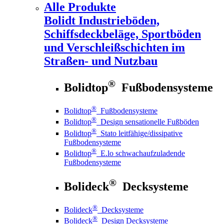
Alle Produkte
Bolidt
Industrieböden,
Schiffsdeckbeläge, Sportböden
und Verschleißschichten im
Straßen- und Nutzbau
®
Bolidtop
Fußbodensysteme
®
Bolidtop
Fußbodensysteme
®
Bolidtop
Design sensationelle Fußböden
®
Bolidtop
Stato leitfähige/dissipative
Fußbodensysteme
®
Bolidtop
E.lo schwachaufzuladende
Fußbodensysteme
®
Bolideck
Decksysteme
®
Bolideck
Decksysteme
®
Bolideck
Design Decksysteme