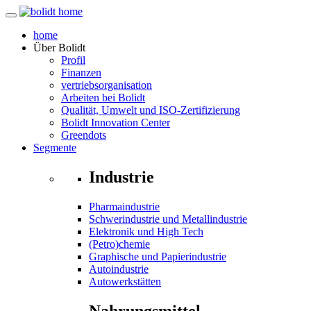
home
Über
Bolidt
Profil
Finanzen
vertriebsorganisation
Arbeiten bei Bolidt
Qualität, Umwelt und ISO-Zertifizierung
Bolidt Innovation Center
Greendots
Segmente
Industrie
Pharmaindustrie
Schwerindustrie und Metallindustrie
Elektronik und High Tech
(Petro)chemie
Graphische und Papierindustrie
Autoindustrie
Autowerkstätten
Nahrungsmittel