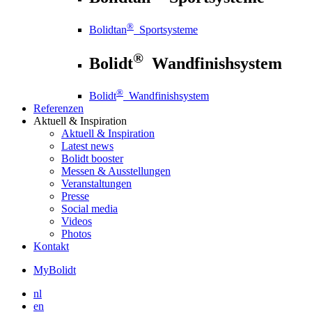
®
Bolidtan
Sportsysteme
®
Bolidt
Wandfinishsystem
®
Bolidt
Wandfinishsystem
Referenzen
Aktuell
& Inspiration
Aktuell
& Inspiration
Latest news
Bolidt booster
Messen & Ausstellungen
Veranstaltungen
Presse
Social media
Videos
Photos
Kontakt
MyBolidt
nl
en