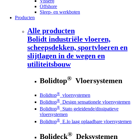
Visserij
Offshore
Sleep- en werkboten
Producten
Alle producten
Bolidt
industriële vloeren,
scheepsdekken, sportvloeren en
slijtlagen in de wegen en
utiliteitsbouw
®
Bolidtop
Vloersystemen
®
Bolidtop
vloersystemen
®
Bolidtop
Design sensationele vloersystemen
®
Bolidtop
Stato geleidende/dissipatieve
vloersystemen
®
Bolidtop
E.lo laag oplaadbare vloersystemen
®
Bolideck
Deksystemen