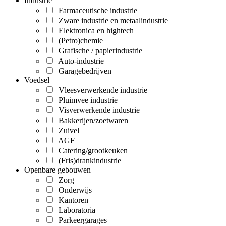
Industrie
Farmaceutische industrie
Zware industrie en metaalindustrie
Elektronica en hightech
(Petro)chemie
Grafische / papierindustrie
Auto-industrie
Garagebedrijven
Voedsel
Vleesverwerkende industrie
Pluimvee industrie
Visverwerkende industrie
Bakkerijen/zoetwaren
Zuivel
AGF
Catering/grootkeuken
(Fris)drankindustrie
Openbare gebouwen
Zorg
Onderwijs
Kantoren
Laboratoria
Parkeergarages