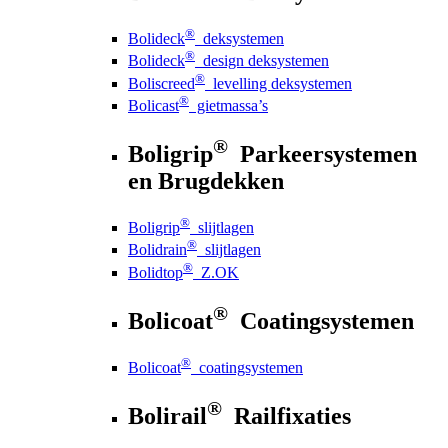
®
Bolideck
deksystemen
®
Bolideck
design deksystemen
®
Boliscreed
levelling deksystemen
®
Bolicast
gietmassa’s
®
Boligrip
Parkeersystemen
en Brugdekken
®
Boligrip
slijtlagen
®
Bolidrain
slijtlagen
®
Bolidtop
Z.OK
®
Bolicoat
Coatingsystemen
®
Bolicoat
coatingsystemen
®
Bolirail
Railfixaties