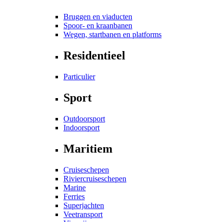
Bruggen en viaducten
Spoor- en kraanbanen
Wegen, startbanen en platforms
Residentieel
Particulier
Sport
Outdoorsport
Indoorsport
Maritiem
Cruiseschepen
Riviercruiseschepen
Marine
Ferries
Superjachten
Veetransport