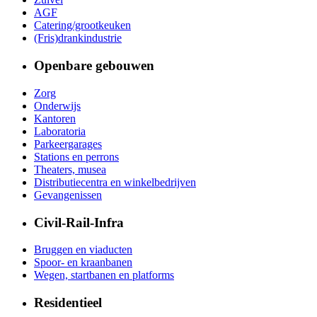
AGF
Catering/grootkeuken
(Fris)drankindustrie
Openbare gebouwen
Zorg
Onderwijs
Kantoren
Laboratoria
Parkeergarages
Stations en perrons
Theaters, musea
Distributiecentra en winkelbedrijven
Gevangenissen
Civil-Rail-Infra
Bruggen en viaducten
Spoor- en kraanbanen
Wegen, startbanen en platforms
Residentieel