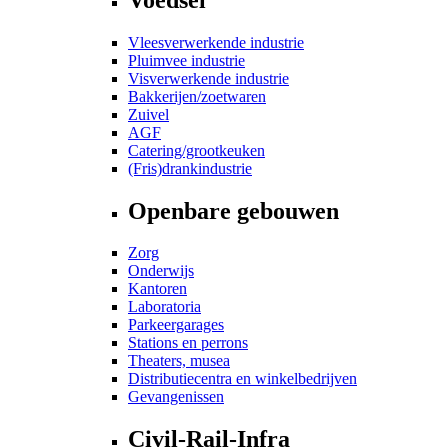
Vleesverwerkende industrie
Pluimvee industrie
Visverwerkende industrie
Bakkerijen/zoetwaren
Zuivel
AGF
Catering/grootkeuken
(Fris)drankindustrie
Openbare gebouwen
Zorg
Onderwijs
Kantoren
Laboratoria
Parkeergarages
Stations en perrons
Theaters, musea
Distributiecentra en winkelbedrijven
Gevangenissen
Civil-Rail-Infra