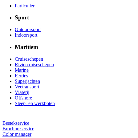
Particulier
Sport
Outdoorsport
Indoorsport
Maritiem
Cruiseschepen
Riviercruiseschepen
Marine
Ferries
Superjachten
Veetransport
Visserij
Offshore
Sleep- en werkboten
Bestekservice
Brochureservice
Color manager