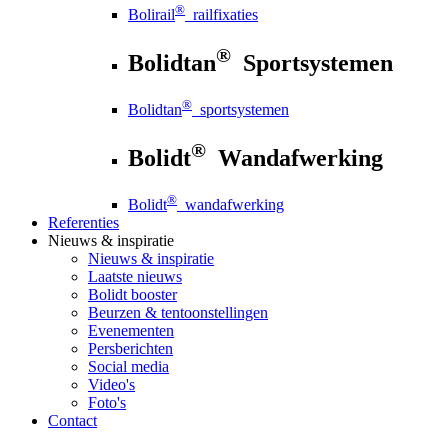
®
Bolirail
railfixaties
®
Bolidtan
Sportsystemen
®
Bolidtan
sportsystemen
®
Bolidt
Wandafwerking
®
Bolidt
wandafwerking
Referenties
Nieuws
& inspiratie
Nieuws
& inspiratie
Laatste nieuws
Bolidt booster
Beurzen & tentoonstellingen
Evenementen
Persberichten
Social media
Video's
Foto's
Contact