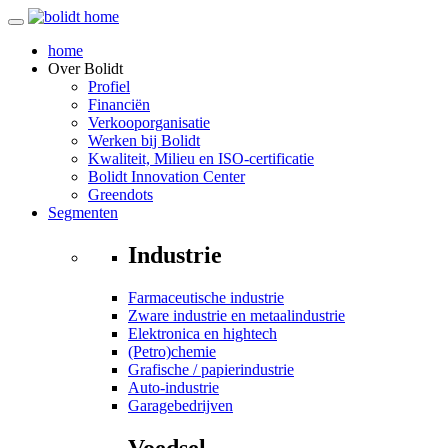
home
Over
Bolidt
Profiel
Financiën
Verkooporganisatie
Werken bij Bolidt
Kwaliteit, Milieu en ISO-certificatie
Bolidt Innovation Center
Greendots
Segmenten
Industrie
Farmaceutische industrie
Zware industrie en metaalindustrie
Elektronica en hightech
(Petro)chemie
Grafische / papierindustrie
Auto-industrie
Garagebedrijven
Voedsel