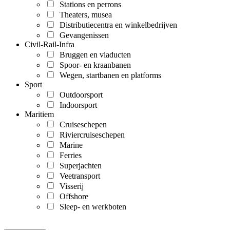
Stations en perrons
Theaters, musea
Distributiecentra en winkelbedrijven
Gevangenissen
Civil-Rail-Infra
Bruggen en viaducten
Spoor- en kraanbanen
Wegen, startbanen en platforms
Sport
Outdoorsport
Indoorsport
Maritiem
Cruiseschepen
Riviercruiseschepen
Marine
Ferries
Superjachten
Veetransport
Visserij
Offshore
Sleep- en werkboten