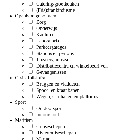
Catering/grootkeuken
(Fris)drankindustrie
Openbare gebouwen
Zorg
Onderwijs
Kantoren
Laboratoria
Parkeergarages
Stations en perrons
Theaters, musea
Distributiecentra en winkelbedrijven
Gevangenissen
Civil-Rail-Infra
Bruggen en viaducten
Spoor- en kraanbanen
Wegen, startbanen en platforms
Sport
Outdoorsport
Indoorsport
Maritiem
Cruiseschepen
Riviercruiseschepen
Marine