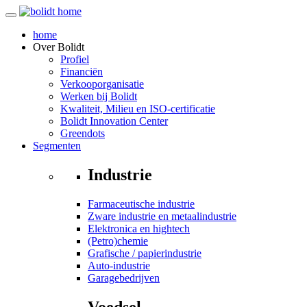
home
Over
Bolidt
Profiel
Financiën
Verkooporganisatie
Werken bij Bolidt
Kwaliteit, Milieu en ISO-certificatie
Bolidt Innovation Center
Greendots
Segmenten
Industrie
Farmaceutische industrie
Zware industrie en metaalindustrie
Elektronica en hightech
(Petro)chemie
Grafische / papierindustrie
Auto-industrie
Garagebedrijven
Voedsel