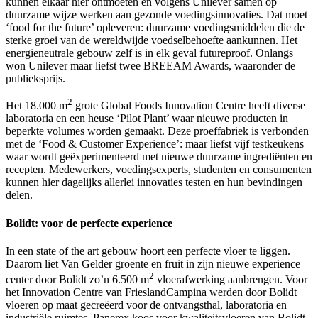
kunnen elkaar hier ontmoeten en volgens Unilever samen op
duurzame wijze werken aan gezonde voedingsinnovaties. Dat moet
‘food for the future’ opleveren: duurzame voedingsmiddelen die de
sterke groei van de wereldwijde voedselbehoefte aankunnen. Het
energieneutrale gebouw zelf is in elk geval futureproof. Onlangs
won Unilever maar liefst twee BREEAM Awards, waaronder de
publieksprijs.
2
Het 18.000 m
grote Global Foods Innovation Centre heeft diverse
laboratoria en een heuse ‘Pilot Plant’ waar nieuwe producten in
beperkte volumes worden gemaakt. Deze proeffabriek is verbonden
met de ‘Food & Customer Experience’: maar liefst vijf testkeukens
waar wordt geëxperimenteerd met nieuwe duurzame ingrediënten en
recepten. Medewerkers, voedingsexperts, studenten en consumenten
kunnen hier dagelijks allerlei innovaties testen en hun bevindingen
delen.
Bolidt: voor de perfecte experience
In een state of the art gebouw hoort een perfecte vloer te liggen.
Daarom liet Van Gelder groente en fruit in zijn nieuwe experience
2
center door Bolidt zo’n 6.500 m
vloerafwerking aanbrengen. Voor
het Innovation Centre van FrieslandCampina werden door Bolidt
vloeren op maat gecreëerd voor de ontvangsthal, laboratoria en
industriële ruimtes. Panerex koos voor kwaliteitsvloeren van Bolidt,