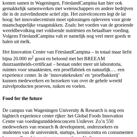
komen samen in Wageningen, FrieslandCampina kan hier ook
gemakkelijk samenwerken met wetenschappers en andere bedrijven
die in de zuivelindustrie actief zijn. Het zuivelconcern legt de lat
hoog: het innovatiecentrum moet oplossingen opleveren voor grote
maatschappelijke vraagstukken. Zoals: het voeden van de groeiende
wereldbevolking met voldoende nutriënten en betaalbare voeding.
Volgens FrieslandCampina valt er namelijk nog veel meer goeds te
halen uit melk.
Het Innovation Centre van FrieslandCampina – in totaal maar liefst
2
bijna 20.000 m
groot en beloond met het BREEAM
duurzaamheids-certificaat – bestaat onder meer uit laboratoria,
ruimtes voor smaaktesten, een proeffabriek en natuurlijk…. een
experience center. In de ‘innovatiekeuken’ en ‘proefbakkerij’
kunnen medewerkers en bezoekers van over de gehele wereld
zuivelproducten proeven, ruiken en voelen.
Food for the future
De campus van Wageningen University & Research is nog een
hightech experience center rijker: het Global Foods Innovation
Centre van voedingsmiddelenconcern Unilever. Zo’n 550
medewerkers van research & development, onderzoekers en
studenten van de universiteit, startups, kenniscentra en consumenten