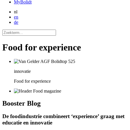
MyBolidt
nl
en
de
Food for experience
innovatie
Food for experience
Booster
Blog
De foodindustrie combineert ‘experience’ graag met
educatie en innovatie