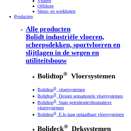
Visserij
Offshore
Sleep- en werkboten
Producten
Alle producten
Bolidt
industriële vloeren,
scheepsdekken, sportvloeren en
slijtlagen in de wegen en
utiliteitsbouw
®
Bolidtop
Vloersystemen
®
Bolidtop
vloersystemen
®
Bolidtop
Design sensationele vloersystemen
®
Bolidtop
Stato geleidende/dissipatieve
vloersystemen
®
Bolidtop
E.lo laag oplaadbare vloersystemen
®
Bolideck
Deksystemen