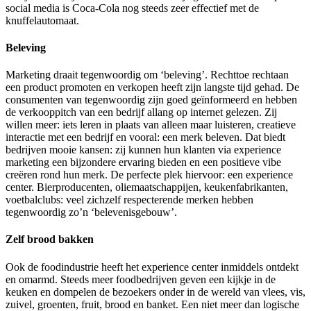
social media is Coca-Cola nog steeds zeer effectief met de
knuffelautomaat.
Beleving
Marketing draait tegenwoordig om ‘beleving’. Rechttoe rechtaan
een product promoten en verkopen heeft zijn langste tijd gehad. De
consumenten van tegenwoordig zijn goed geïnformeerd en hebben
de verkooppitch van een bedrijf allang op internet gelezen. Zij
willen meer: iets leren in plaats van alleen maar luisteren, creatieve
interactie met een bedrijf en vooral: een merk beleven. Dat biedt
bedrijven mooie kansen: zij kunnen hun klanten via experience
marketing een bijzondere ervaring bieden en een positieve vibe
creëren rond hun merk. De perfecte plek hiervoor: een experience
center. Bierproducenten, oliemaatschappijen, keukenfabrikanten,
voetbalclubs: veel zichzelf respecterende merken hebben
tegenwoordig zo’n ‘belevenisgebouw’.
Zelf brood bakken
Ook de foodindustrie heeft het experience center inmiddels ontdekt
en omarmd. Steeds meer foodbedrijven geven een kijkje in de
keuken en dompelen de bezoekers onder in de wereld van vlees, vis,
zuivel, groenten, fruit, brood en banket. Een niet meer dan logische