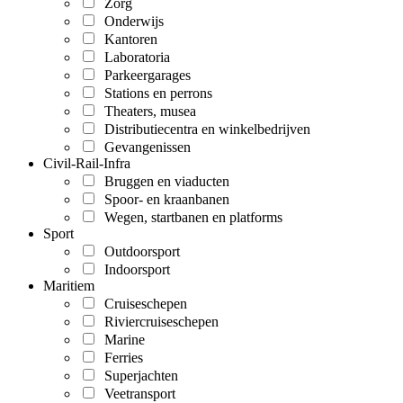
Zorg
Onderwijs
Kantoren
Laboratoria
Parkeergarages
Stations en perrons
Theaters, musea
Distributiecentra en winkelbedrijven
Gevangenissen
Civil-Rail-Infra
Bruggen en viaducten
Spoor- en kraanbanen
Wegen, startbanen en platforms
Sport
Outdoorsport
Indoorsport
Maritiem
Cruiseschepen
Riviercruiseschepen
Marine
Ferries
Superjachten
Veetransport