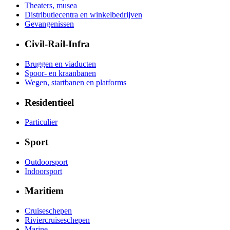
Theaters, musea
Distributiecentra en winkelbedrijven
Gevangenissen
Civil-Rail-Infra
Bruggen en viaducten
Spoor- en kraanbanen
Wegen, startbanen en platforms
Residentieel
Particulier
Sport
Outdoorsport
Indoorsport
Maritiem
Cruiseschepen
Riviercruiseschepen
Marine