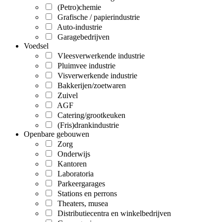
(Petro)chemie
Grafische / papierindustrie
Auto-industrie
Garagebedrijven
Voedsel
Vleesverwerkende industrie
Pluimvee industrie
Visverwerkende industrie
Bakkerijen/zoetwaren
Zuivel
AGF
Catering/grootkeuken
(Fris)drankindustrie
Openbare gebouwen
Zorg
Onderwijs
Kantoren
Laboratoria
Parkeergarages
Stations en perrons
Theaters, musea
Distributiecentra en winkelbedrijven