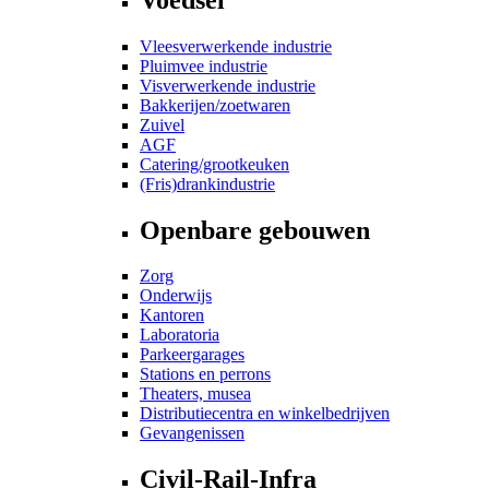
Vleesverwerkende industrie
Pluimvee industrie
Visverwerkende industrie
Bakkerijen/zoetwaren
Zuivel
AGF
Catering/grootkeuken
(Fris)drankindustrie
Openbare gebouwen
Zorg
Onderwijs
Kantoren
Laboratoria
Parkeergarages
Stations en perrons
Theaters, musea
Distributiecentra en winkelbedrijven
Gevangenissen
Civil-Rail-Infra