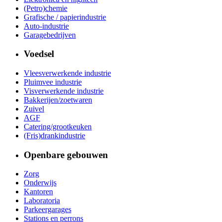
(Petro)chemie
Grafische / papierindustrie
Auto-industrie
Garagebedrijven
Voedsel
Vleesverwerkende industrie
Pluimvee industrie
Visverwerkende industrie
Bakkerijen/zoetwaren
Zuivel
AGF
Catering/grootkeuken
(Fris)drankindustrie
Openbare gebouwen
Zorg
Onderwijs
Kantoren
Laboratoria
Parkeergarages
Stations en perrons