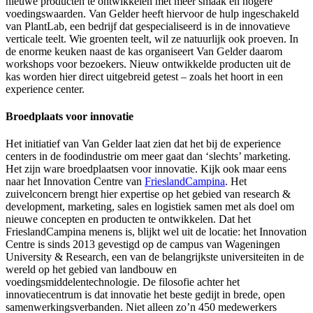
nieuwe producten te ontwikkelen met meer smaak en hogere
voedingswaarden. Van Gelder heeft hiervoor de hulp ingeschakeld
van PlantLab, een bedrijf dat gespecialiseerd is in de innovatieve
verticale teelt. Wie groenten teelt, wil ze natuurlijk ook proeven. In
de enorme keuken naast de kas organiseert Van Gelder daarom
workshops voor bezoekers. Nieuw ontwikkelde producten uit de
kas worden hier direct uitgebreid getest – zoals het hoort in een
experience center.
Broedplaats voor innovatie
Het initiatief van Van Gelder laat zien dat het bij de experience
centers in de foodindustrie om meer gaat dan ‘slechts’ marketing.
Het zijn ware broedplaatsen voor innovatie. Kijk ook maar eens
naar het Innovation Centre van
FrieslandCampina
. Het
zuivelconcern brengt hier expertise op het gebied van research &
development, marketing, sales en logistiek samen met als doel om
nieuwe concepten en producten te ontwikkelen. Dat het
FrieslandCampina menens is, blijkt wel uit de locatie: het Innovation
Centre is sinds 2013 gevestigd op de campus van Wageningen
University & Research, een van de belangrijkste universiteiten in de
wereld op het gebied van landbouw en
voedingsmiddelentechnologie. De filosofie achter het
innovatiecentrum is dat innovatie het beste gedijt in brede, open
samenwerkingsverbanden. Niet alleen zo’n 450 medewerkers