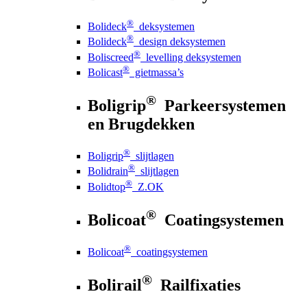
®
Bolideck
deksystemen
®
Bolideck
design deksystemen
®
Boliscreed
levelling deksystemen
®
Bolicast
gietmassa’s
®
Boligrip
Parkeersystemen
en Brugdekken
®
Boligrip
slijtlagen
®
Bolidrain
slijtlagen
®
Bolidtop
Z.OK
®
Bolicoat
Coatingsystemen
®
Bolicoat
coatingsystemen
®
Bolirail
Railfixaties