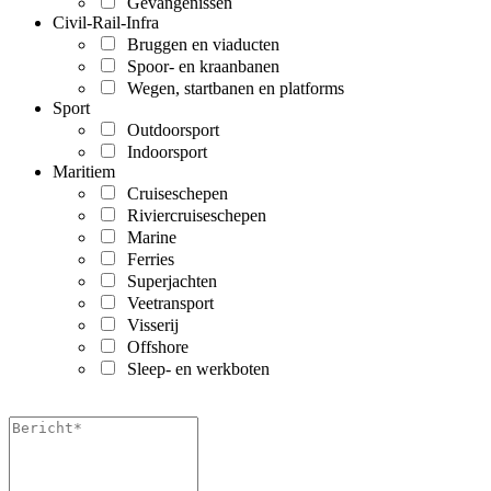
Gevangenissen
Civil-Rail-Infra
Bruggen en viaducten
Spoor- en kraanbanen
Wegen, startbanen en platforms
Sport
Outdoorsport
Indoorsport
Maritiem
Cruiseschepen
Riviercruiseschepen
Marine
Ferries
Superjachten
Veetransport
Visserij
Offshore
Sleep- en werkboten