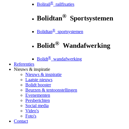
®
Bolirail
railfixaties
®
Bolidtan
Sportsystemen
®
Bolidtan
sportsystemen
®
Bolidt
Wandafwerking
®
Bolidt
wandafwerking
Referenties
Nieuws
& inspiratie
Nieuws
& inspiratie
Laatste nieuws
Bolidt booster
Beurzen & tentoonstellingen
Evenementen
Persberichten
Social media
Video's
Foto's
Contact