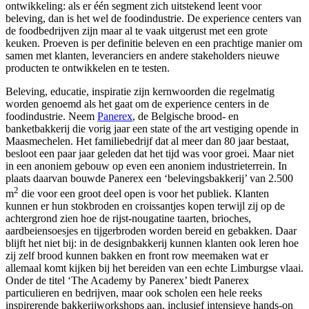
ontwikkeling: als er één segment zich uitstekend leent voor
beleving, dan is het wel de foodindustrie. De experience centers van
de foodbedrijven zijn maar al te vaak uitgerust met een grote
keuken. Proeven is per definitie beleven en een prachtige manier om
samen met klanten, leveranciers en andere stakeholders nieuwe
producten te ontwikkelen en te testen.
Beleving, educatie, inspiratie zijn kernwoorden die regelmatig
worden genoemd als het gaat om de experience centers in de
foodindustrie. Neem
Panerex
, de Belgische brood- en
banketbakkerij die vorig jaar een state of the art vestiging opende in
Maasmechelen. Het familiebedrijf dat al meer dan 80 jaar bestaat,
besloot een paar jaar geleden dat het tijd was voor groei. Maar niet
in een anoniem gebouw op even een anoniem industrieterrein. In
plaats daarvan bouwde Panerex een ‘belevingsbakkerij’ van 2.500
2
m
die voor een groot deel open is voor het publiek. Klanten
kunnen er hun stokbroden en croissantjes kopen terwijl zij op de
achtergrond zien hoe de rijst-nougatine taarten, brioches,
aardbeiensoesjes en tijgerbroden worden bereid en gebakken. Daar
blijft het niet bij: in de designbakkerij kunnen klanten ook leren hoe
zij zelf brood kunnen bakken en front row meemaken wat er
allemaal komt kijken bij het bereiden van een echte Limburgse vlaai.
Onder de titel ‘The Academy by Panerex’ biedt Panerex
particulieren en bedrijven, maar ook scholen een hele reeks
inspirerende bakkerijworkshops aan, inclusief intensieve hands-on