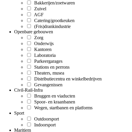
Bakkerijen/zoetwaren
Zuivel
AGF
Catering/grootkeuken
(Fris)drankindustrie
Openbare gebouwen
Zorg
Onderwijs
Kantoren
Laboratoria
Parkeergarages
Stations en perrons
Theaters, musea
Distributiecentra en winkelbedrijven
Gevangenissen
Civil-Rail-Infra
Bruggen en viaducten
Spoor- en kraanbanen
Wegen, startbanen en platforms
Sport
Outdoorsport
Indoorsport
Maritiem