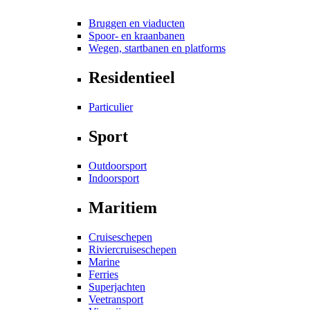
Bruggen en viaducten
Spoor- en kraanbanen
Wegen, startbanen en platforms
Residentieel
Particulier
Sport
Outdoorsport
Indoorsport
Maritiem
Cruiseschepen
Riviercruiseschepen
Marine
Ferries
Superjachten
Veetransport