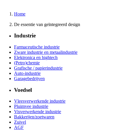
Home
De essentie van geïntegreerd design
Industrie
Farmaceutische industrie
Zware industrie en metaalindustrie
Elektronica en hightech
(Petro)chemie
Grafische / papierindustrie
Auto-industrie
Garagebedrijven
Voedsel
Vleesverwerkende industrie
Pluimvee industrie
Visverwerkende industrie
Bakkerijen/zoetwaren
Zuivel
AGF