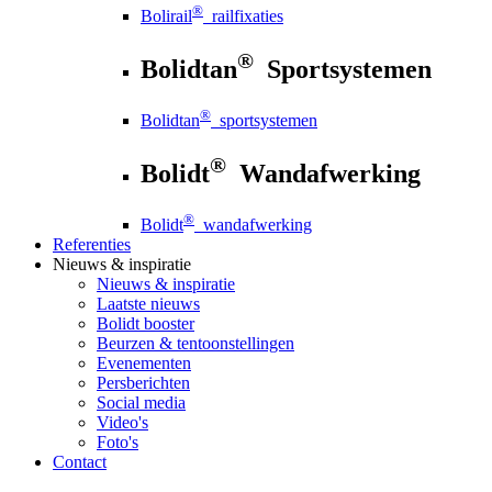
®
Bolirail
railfixaties
®
Bolidtan
Sportsystemen
®
Bolidtan
sportsystemen
®
Bolidt
Wandafwerking
®
Bolidt
wandafwerking
Referenties
Nieuws
& inspiratie
Nieuws
& inspiratie
Laatste nieuws
Bolidt booster
Beurzen & tentoonstellingen
Evenementen
Persberichten
Social media
Video's
Foto's
Contact