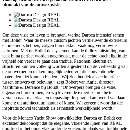
uitmaakt van de ontwerpvisie.
Om deze visie tot leven te brengen, werkte Daroca intensief samen
met Bolidt. Waar de meeste custom jachten vernieuwende exterieurs
en interieurs hebben, volgen hun dekken vaak nog vertrouwde
patronen. Met de Bolidt deksystemen kan de tijdloze uitstraling van
teak bijna perfect worden nagebootst, maar de echte kracht ligt in de
vrijheid om verder te gaan dan traditie. Patronen, kleuren en
structuren kunnen volledig worden afgestemd op de verbeelding van
de ontwerper en maken mogelijkheden vrij die conventionele
materialen niet kunnen bieden. “Wij zien het dek als de interface
tussen ontwerp en beleving,” zegt Robert van Aarle, director
Maritime & Defence bij Bolidt. “Ontwerpers brengen de visie,
eigenaren hun dromen, en wij leveren de expertise om die te
vertalen naar materiaal en toepassing. Inspiratie kan overal vandaan
komen: uit architectuur, natuur of kunst. Wij zorgen ervoor dat die
inspiratie zowel technisch als esthetisch werkelijkheid wordt.”
Voor de Monaco Yacht Show ontwikkelden Daroca en Bolidt een
exclusief dekconcept dat de elegante, vloeiende lijnen van REAL
doortrekt in het oppervlak onder de voeten. In plaats van traditionele