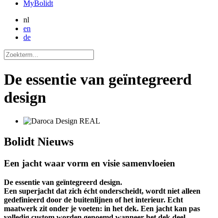
MyBolidt
nl
en
de
De essentie van geïntegreerd
design
Bolidt
Nieuws
Een jacht waar vorm en visie samenvloeien
De essentie van geïntegreerd design.
Een superjacht dat zich écht onderscheidt, wordt niet alleen
gedefinieerd door de buitenlijnen of het interieur. Echt
maatwerk zit onder je voeten: in het dek. Een jacht kan pas
volledig custom worden genoemd wanneer het dek deel