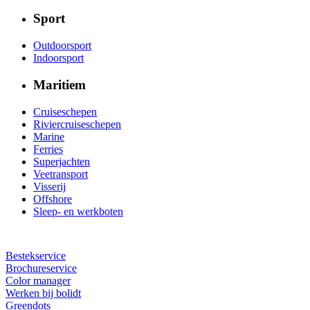
Sport
Outdoorsport
Indoorsport
Maritiem
Cruiseschepen
Riviercruiseschepen
Marine
Ferries
Superjachten
Veetransport
Visserij
Offshore
Sleep- en werkboten
Bestekservice
Brochureservice
Color manager
Werken bij bolidt
Greendots