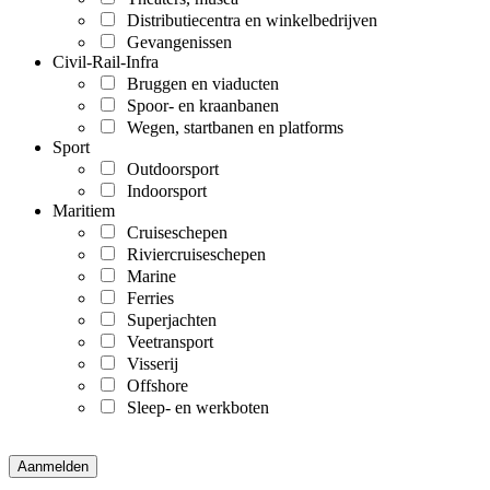
Distributiecentra en winkelbedrijven
Gevangenissen
Civil-Rail-Infra
Bruggen en viaducten
Spoor- en kraanbanen
Wegen, startbanen en platforms
Sport
Outdoorsport
Indoorsport
Maritiem
Cruiseschepen
Riviercruiseschepen
Marine
Ferries
Superjachten
Veetransport
Visserij
Offshore
Sleep- en werkboten