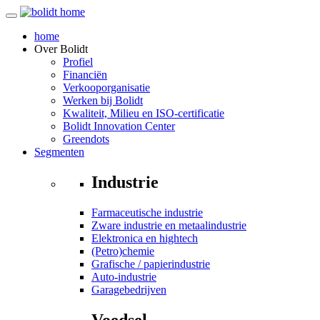
home
Over
Bolidt
Profiel
Financiën
Verkooporganisatie
Werken bij Bolidt
Kwaliteit, Milieu en ISO-certificatie
Bolidt Innovation Center
Greendots
Segmenten
Industrie
Farmaceutische industrie
Zware industrie en metaalindustrie
Elektronica en hightech
(Petro)chemie
Grafische / papierindustrie
Auto-industrie
Garagebedrijven
Voedsel