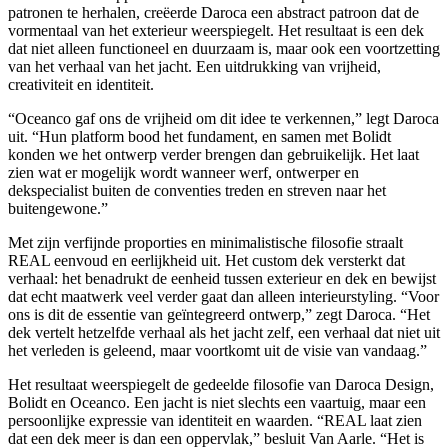
patronen te herhalen, creëerde Daroca een abstract patroon dat de
vormentaal van het exterieur weerspiegelt. Het resultaat is een dek
dat niet alleen functioneel en duurzaam is, maar ook een voortzetting
van het verhaal van het jacht. Een uitdrukking van vrijheid,
creativiteit en identiteit.
“Oceanco gaf ons de vrijheid om dit idee te verkennen,” legt Daroca
uit. “Hun platform bood het fundament, en samen met Bolidt
konden we het ontwerp verder brengen dan gebruikelijk. Het laat
zien wat er mogelijk wordt wanneer werf, ontwerper en
dekspecialist buiten de conventies treden en streven naar het
buitengewone.”
Met zijn verfijnde proporties en minimalistische filosofie straalt
REAL eenvoud en eerlijkheid uit. Het custom dek versterkt dat
verhaal: het benadrukt de eenheid tussen exterieur en dek en bewijst
dat echt maatwerk veel verder gaat dan alleen interieurstyling. “Voor
ons is dit de essentie van geïntegreerd ontwerp,” zegt Daroca. “Het
dek vertelt hetzelfde verhaal als het jacht zelf, een verhaal dat niet uit
het verleden is geleend, maar voortkomt uit de visie van vandaag.”
Het resultaat weerspiegelt de gedeelde filosofie van Daroca Design,
Bolidt en Oceanco. Een jacht is niet slechts een vaartuig, maar een
persoonlijke expressie van identiteit en waarden. “REAL laat zien
dat een dek meer is dan een oppervlak,” besluit Van Aarle. “Het is