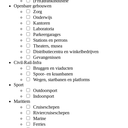
(Fris)drankindustrie
Openbare gebouwen
Zorg
Onderwijs
Kantoren
Laboratoria
Parkeergarages
Stations en perrons
Theaters, musea
Distributiecentra en winkelbedrijven
Gevangenissen
Civil-Rail-Infra
Bruggen en viaducten
Spoor- en kraanbanen
Wegen, startbanen en platforms
Sport
Outdoorsport
Indoorsport
Maritiem
Cruiseschepen
Riviercruiseschepen
Marine
Ferries