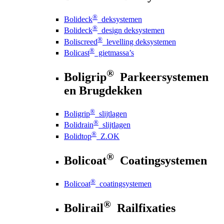
®
Bolideck
deksystemen
®
Bolideck
design deksystemen
®
Boliscreed
levelling deksystemen
®
Bolicast
gietmassa’s
®
Boligrip
Parkeersystemen
en Brugdekken
®
Boligrip
slijtlagen
®
Bolidrain
slijtlagen
®
Bolidtop
Z.OK
®
Bolicoat
Coatingsystemen
®
Bolicoat
coatingsystemen
®
Bolirail
Railfixaties