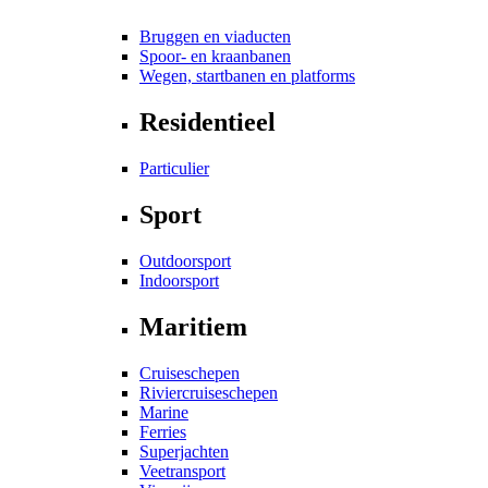
Bruggen en viaducten
Spoor- en kraanbanen
Wegen, startbanen en platforms
Residentieel
Particulier
Sport
Outdoorsport
Indoorsport
Maritiem
Cruiseschepen
Riviercruiseschepen
Marine
Ferries
Superjachten
Veetransport