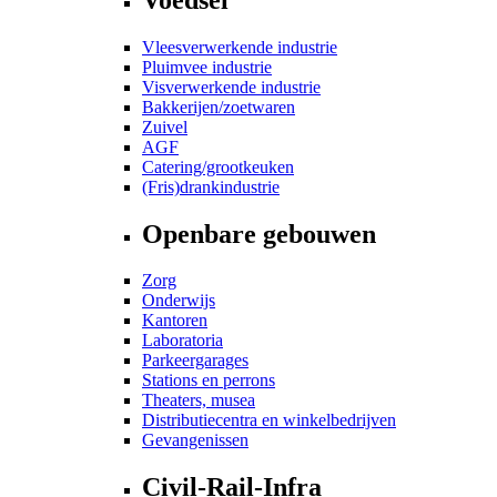
Vleesverwerkende industrie
Pluimvee industrie
Visverwerkende industrie
Bakkerijen/zoetwaren
Zuivel
AGF
Catering/grootkeuken
(Fris)drankindustrie
Openbare gebouwen
Zorg
Onderwijs
Kantoren
Laboratoria
Parkeergarages
Stations en perrons
Theaters, musea
Distributiecentra en winkelbedrijven
Gevangenissen
Civil-Rail-Infra