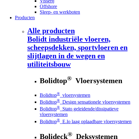
Visserij
Offshore
Sleep- en werkboten
Producten
Alle producten
Bolidt
industriële vloeren,
scheepsdekken, sportvloeren en
slijtlagen in de wegen en
utiliteitsbouw
®
Bolidtop
Vloersystemen
®
Bolidtop
vloersystemen
®
Bolidtop
Design sensationele vloersystemen
®
Bolidtop
Stato geleidende/dissipatieve
vloersystemen
®
Bolidtop
E.lo laag oplaadbare vloersystemen
®
Bolideck
Deksystemen