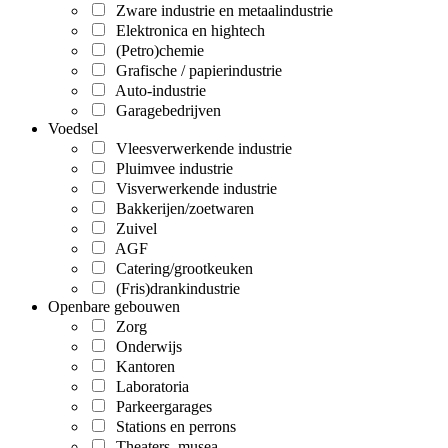
Zware industrie en metaalindustrie
Elektronica en hightech
(Petro)chemie
Grafische / papierindustrie
Auto-industrie
Garagebedrijven
Voedsel
Vleesverwerkende industrie
Pluimvee industrie
Visverwerkende industrie
Bakkerijen/zoetwaren
Zuivel
AGF
Catering/grootkeuken
(Fris)drankindustrie
Openbare gebouwen
Zorg
Onderwijs
Kantoren
Laboratoria
Parkeergarages
Stations en perrons
Theaters, musea