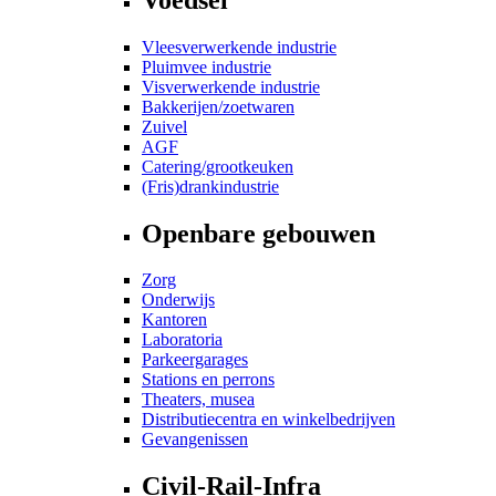
Vleesverwerkende industrie
Pluimvee industrie
Visverwerkende industrie
Bakkerijen/zoetwaren
Zuivel
AGF
Catering/grootkeuken
(Fris)drankindustrie
Openbare gebouwen
Zorg
Onderwijs
Kantoren
Laboratoria
Parkeergarages
Stations en perrons
Theaters, musea
Distributiecentra en winkelbedrijven
Gevangenissen
Civil-Rail-Infra