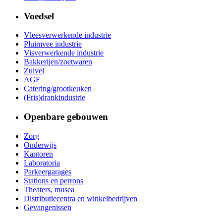
Voedsel
Vleesverwerkende industrie
Pluimvee industrie
Visverwerkende industrie
Bakkerijen/zoetwaren
Zuivel
AGF
Catering/grootkeuken
(Fris)drankindustrie
Openbare gebouwen
Zorg
Onderwijs
Kantoren
Laboratoria
Parkeergarages
Stations en perrons
Theaters, musea
Distributiecentra en winkelbedrijven
Gevangenissen