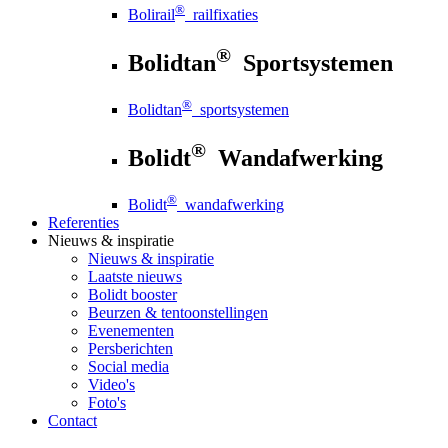
®
Bolirail
railfixaties
®
Bolidtan
Sportsystemen
®
Bolidtan
sportsystemen
®
Bolidt
Wandafwerking
®
Bolidt
wandafwerking
Referenties
Nieuws
& inspiratie
Nieuws
& inspiratie
Laatste nieuws
Bolidt booster
Beurzen & tentoonstellingen
Evenementen
Persberichten
Social media
Video's
Foto's
Contact