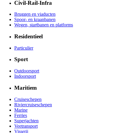
Civil-Rail-Infra
Bruggen en viaducten
Spoor- en kraanbanen
Wegen, startbanen en platforms
Residentieel
Particulier
Sport
Outdoorsport
Indoorsport
Maritiem
Cruiseschepen
Riviercruiseschepen
Marine
Ferries
Superjachten
Veetransport
Visserij