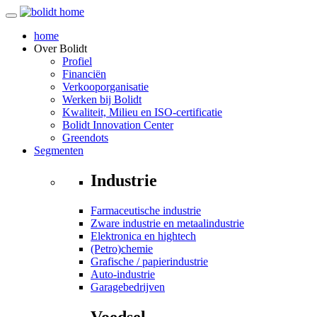
home
Over
Bolidt
Profiel
Financiën
Verkooporganisatie
Werken bij Bolidt
Kwaliteit, Milieu en ISO-certificatie
Bolidt Innovation Center
Greendots
Segmenten
Industrie
Farmaceutische industrie
Zware industrie en metaalindustrie
Elektronica en hightech
(Petro)chemie
Grafische / papierindustrie
Auto-industrie
Garagebedrijven
Voedsel