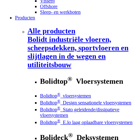
Visserij
Offshore
Sleep- en werkboten
Producten
Alle producten
Bolidt
industriële vloeren,
scheepsdekken, sportvloeren en
slijtlagen in de wegen en
utiliteitsbouw
®
Bolidtop
Vloersystemen
®
Bolidtop
vloersystemen
®
Bolidtop
Design sensationele vloersystemen
®
Bolidtop
Stato geleidende/dissipatieve
vloersystemen
®
Bolidtop
E.lo laag oplaadbare vloersystemen
®
Bolideck
Deksystemen