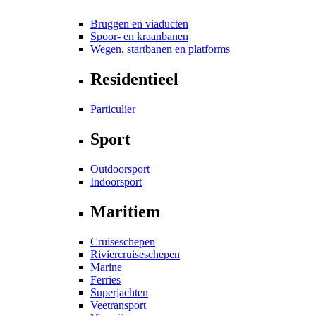
Bruggen en viaducten
Spoor- en kraanbanen
Wegen, startbanen en platforms
Residentieel
Particulier
Sport
Outdoorsport
Indoorsport
Maritiem
Cruiseschepen
Riviercruiseschepen
Marine
Ferries
Superjachten
Veetransport