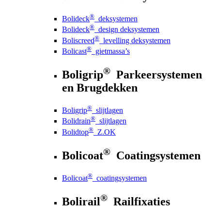
®
Bolideck
deksystemen
®
Bolideck
design deksystemen
®
Boliscreed
levelling deksystemen
®
Bolicast
gietmassa’s
®
Boligrip
Parkeersystemen
en Brugdekken
®
Boligrip
slijtlagen
®
Bolidrain
slijtlagen
®
Bolidtop
Z.OK
®
Bolicoat
Coatingsystemen
®
Bolicoat
coatingsystemen
®
Bolirail
Railfixaties