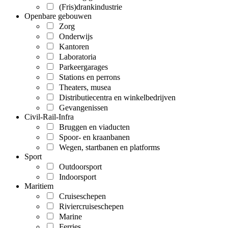
(Fris)drankindustrie
Openbare gebouwen
Zorg
Onderwijs
Kantoren
Laboratoria
Parkeergarages
Stations en perrons
Theaters, musea
Distributiecentra en winkelbedrijven
Gevangenissen
Civil-Rail-Infra
Bruggen en viaducten
Spoor- en kraanbanen
Wegen, startbanen en platforms
Sport
Outdoorsport
Indoorsport
Maritiem
Cruiseschepen
Riviercruiseschepen
Marine
Ferries