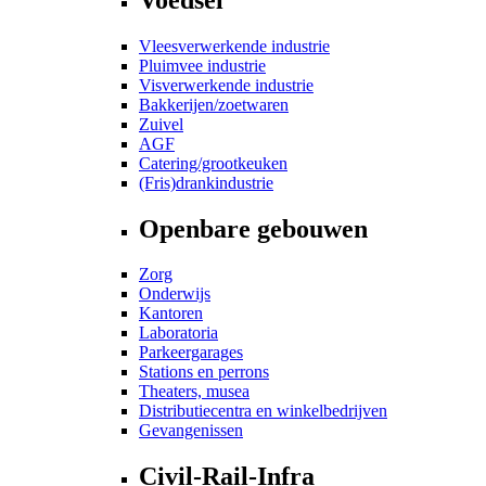
Vleesverwerkende industrie
Pluimvee industrie
Visverwerkende industrie
Bakkerijen/zoetwaren
Zuivel
AGF
Catering/grootkeuken
(Fris)drankindustrie
Openbare gebouwen
Zorg
Onderwijs
Kantoren
Laboratoria
Parkeergarages
Stations en perrons
Theaters, musea
Distributiecentra en winkelbedrijven
Gevangenissen
Civil-Rail-Infra