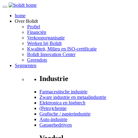
home
Over
Bolidt
Profiel
Financiën
Verkooporganisatie
Werken bij Bolidt
Kwaliteit, Milieu en ISO-certificatie
Bolidt Innovation Center
Greendots
Segmenten
Industrie
Farmaceutische industrie
Zware industrie en metaalindustrie
Elektronica en hightech
(Petro)chemie
Grafische / papierindustrie
Auto-industrie
Garagebedrijven
Voedsel