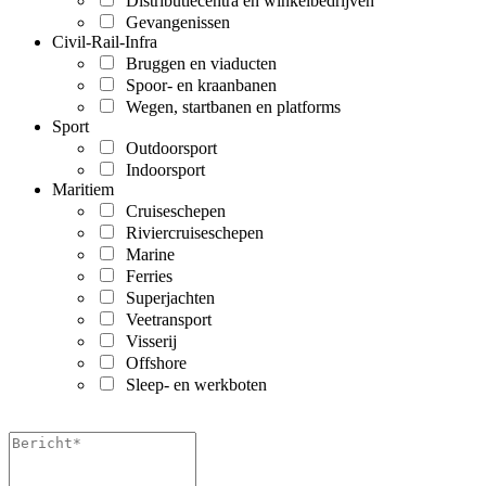
Distributiecentra en winkelbedrijven
Gevangenissen
Civil-Rail-Infra
Bruggen en viaducten
Spoor- en kraanbanen
Wegen, startbanen en platforms
Sport
Outdoorsport
Indoorsport
Maritiem
Cruiseschepen
Riviercruiseschepen
Marine
Ferries
Superjachten
Veetransport
Visserij
Offshore
Sleep- en werkboten