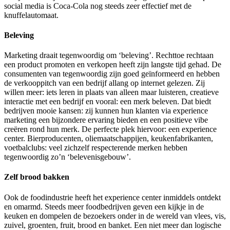
social media is Coca-Cola nog steeds zeer effectief met de
knuffelautomaat.
Beleving
Marketing draait tegenwoordig om ‘beleving’. Rechttoe rechtaan
een product promoten en verkopen heeft zijn langste tijd gehad. De
consumenten van tegenwoordig zijn goed geïnformeerd en hebben
de verkooppitch van een bedrijf allang op internet gelezen. Zij
willen meer: iets leren in plaats van alleen maar luisteren, creatieve
interactie met een bedrijf en vooral: een merk beleven. Dat biedt
bedrijven mooie kansen: zij kunnen hun klanten via experience
marketing een bijzondere ervaring bieden en een positieve vibe
creëren rond hun merk. De perfecte plek hiervoor: een experience
center. Bierproducenten, oliemaatschappijen, keukenfabrikanten,
voetbalclubs: veel zichzelf respecterende merken hebben
tegenwoordig zo’n ‘belevenisgebouw’.
Zelf brood bakken
Ook de foodindustrie heeft het experience center inmiddels ontdekt
en omarmd. Steeds meer foodbedrijven geven een kijkje in de
keuken en dompelen de bezoekers onder in de wereld van vlees, vis,
zuivel, groenten, fruit, brood en banket. Een niet meer dan logische