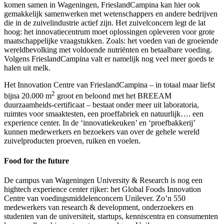
komen samen in Wageningen, FrieslandCampina kan hier ook
gemakkelijk samenwerken met wetenschappers en andere bedrijven
die in de zuivelindustrie actief zijn. Het zuivelconcern legt de lat
hoog: het innovatiecentrum moet oplossingen opleveren voor grote
maatschappelijke vraagstukken. Zoals: het voeden van de groeiende
wereldbevolking met voldoende nutriënten en betaalbare voeding.
Volgens FrieslandCampina valt er namelijk nog veel meer goeds te
halen uit melk.
Het Innovation Centre van FrieslandCampina – in totaal maar liefst
2
bijna 20.000 m
groot en beloond met het BREEAM
duurzaamheids-certificaat – bestaat onder meer uit laboratoria,
ruimtes voor smaaktesten, een proeffabriek en natuurlijk…. een
experience center. In de ‘innovatiekeuken’ en ‘proefbakkerij’
kunnen medewerkers en bezoekers van over de gehele wereld
zuivelproducten proeven, ruiken en voelen.
Food for the future
De campus van Wageningen University & Research is nog een
hightech experience center rijker: het Global Foods Innovation
Centre van voedingsmiddelenconcern Unilever. Zo’n 550
medewerkers van research & development, onderzoekers en
studenten van de universiteit, startups, kenniscentra en consumenten