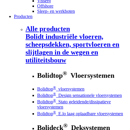
Visserij
Offshore
Sleep- en werkboten
Producten
Alle producten
Bolidt
industriële vloeren,
scheepsdekken, sportvloeren en
slijtlagen in de wegen en
utiliteitsbouw
®
Bolidtop
Vloersystemen
®
Bolidtop
vloersystemen
®
Bolidtop
Design sensationele vloersystemen
®
Bolidtop
Stato geleidende/dissipatieve
vloersystemen
®
Bolidtop
E.lo laag oplaadbare vloersystemen
®
Bolideck
Deksystemen