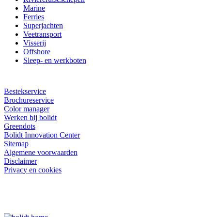
Marine
Ferries
Superjachten
Veetransport
Visserij
Offshore
Sleep- en werkboten
Bestekservice
Brochureservice
Color manager
Werken bij bolidt
Greendots
Bolidt Innovation Center
Sitemap
Algemene voorwaarden
Disclaimer
Privacy en cookies