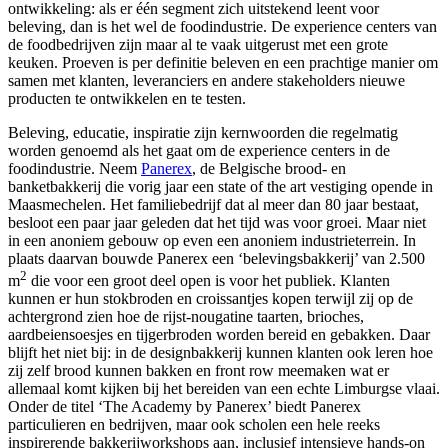
ontwikkeling: als er één segment zich uitstekend leent voor
beleving, dan is het wel de foodindustrie. De experience centers van
de foodbedrijven zijn maar al te vaak uitgerust met een grote
keuken. Proeven is per definitie beleven en een prachtige manier om
samen met klanten, leveranciers en andere stakeholders nieuwe
producten te ontwikkelen en te testen.
Beleving, educatie, inspiratie zijn kernwoorden die regelmatig
worden genoemd als het gaat om de experience centers in de
foodindustrie. Neem
Panerex
, de Belgische brood- en
banketbakkerij die vorig jaar een state of the art vestiging opende in
Maasmechelen. Het familiebedrijf dat al meer dan 80 jaar bestaat,
besloot een paar jaar geleden dat het tijd was voor groei. Maar niet
in een anoniem gebouw op even een anoniem industrieterrein. In
plaats daarvan bouwde Panerex een ‘belevingsbakkerij’ van 2.500
2
m
die voor een groot deel open is voor het publiek. Klanten
kunnen er hun stokbroden en croissantjes kopen terwijl zij op de
achtergrond zien hoe de rijst-nougatine taarten, brioches,
aardbeiensoesjes en tijgerbroden worden bereid en gebakken. Daar
blijft het niet bij: in de designbakkerij kunnen klanten ook leren hoe
zij zelf brood kunnen bakken en front row meemaken wat er
allemaal komt kijken bij het bereiden van een echte Limburgse vlaai.
Onder de titel ‘The Academy by Panerex’ biedt Panerex
particulieren en bedrijven, maar ook scholen een hele reeks
inspirerende bakkerijworkshops aan, inclusief intensieve hands-on