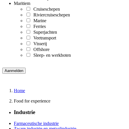
Maritiem
Cruiseschepen
Riviercruiseschepen
Marine
Ferries
Superjachten
Veetransport
Visserij
Offshore
Sleep- en werkboten
Home
Food for experience
Industrie
Farmaceutische industrie
Zware industrie en metaalindustrie