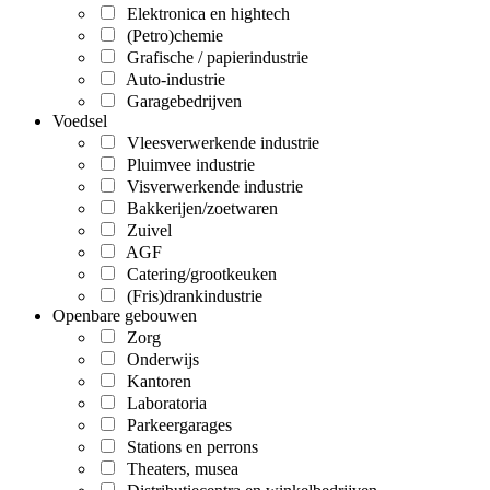
Elektronica en hightech
(Petro)chemie
Grafische / papierindustrie
Auto-industrie
Garagebedrijven
Voedsel
Vleesverwerkende industrie
Pluimvee industrie
Visverwerkende industrie
Bakkerijen/zoetwaren
Zuivel
AGF
Catering/grootkeuken
(Fris)drankindustrie
Openbare gebouwen
Zorg
Onderwijs
Kantoren
Laboratoria
Parkeergarages
Stations en perrons
Theaters, musea