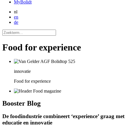
MyBolidt
nl
en
de
Food for experience
innovatie
Food for experience
Booster
Blog
De foodindustrie combineert ‘experience’ graag met
educatie en innovatie