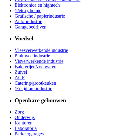
Elektronica en hightech
(Petro)chemie
Grafische / papierindustrie
Auto-industrie
Garagebedrijven
Voedsel
Vleesverwerkende industrie
Pluimvee industrie
Visverwerkende industrie
Bakkerijen/zoetwaren
Zuivel
AGF
Catering/grootkeuken
(Fris)drankindustrie
Openbare gebouwen
Zorg
Onderwijs
Kantoren
Laboratoria
Parkeergarages