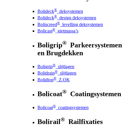
®
Bolideck
deksystemen
®
Bolideck
design deksystemen
®
Boliscreed
levelling deksystemen
®
Bolicast
gietmassa’s
®
Boligrip
Parkeersystemen
en Brugdekken
®
Boligrip
slijtlagen
®
Bolidrain
slijtlagen
®
Bolidtop
Z.OK
®
Bolicoat
Coatingsystemen
®
Bolicoat
coatingsystemen
®
Bolirail
Railfixaties