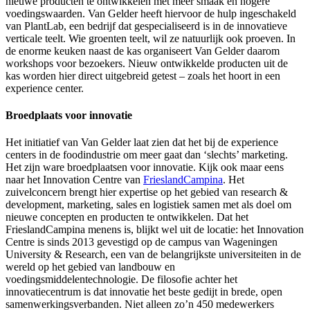
nieuwe producten te ontwikkelen met meer smaak en hogere
voedingswaarden. Van Gelder heeft hiervoor de hulp ingeschakeld
van PlantLab, een bedrijf dat gespecialiseerd is in de innovatieve
verticale teelt. Wie groenten teelt, wil ze natuurlijk ook proeven. In
de enorme keuken naast de kas organiseert Van Gelder daarom
workshops voor bezoekers. Nieuw ontwikkelde producten uit de
kas worden hier direct uitgebreid getest – zoals het hoort in een
experience center.
Broedplaats voor innovatie
Het initiatief van Van Gelder laat zien dat het bij de experience
centers in de foodindustrie om meer gaat dan ‘slechts’ marketing.
Het zijn ware broedplaatsen voor innovatie. Kijk ook maar eens
naar het Innovation Centre van
FrieslandCampina
. Het
zuivelconcern brengt hier expertise op het gebied van research &
development, marketing, sales en logistiek samen met als doel om
nieuwe concepten en producten te ontwikkelen. Dat het
FrieslandCampina menens is, blijkt wel uit de locatie: het Innovation
Centre is sinds 2013 gevestigd op de campus van Wageningen
University & Research, een van de belangrijkste universiteiten in de
wereld op het gebied van landbouw en
voedingsmiddelentechnologie. De filosofie achter het
innovatiecentrum is dat innovatie het beste gedijt in brede, open
samenwerkingsverbanden. Niet alleen zo’n 450 medewerkers