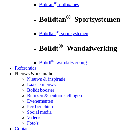
®
Bolirail
railfixaties
®
Bolidtan
Sportsystemen
®
Bolidtan
sportsystemen
®
Bolidt
Wandafwerking
®
Bolidt
wandafwerking
Referenties
Nieuws
& inspiratie
Nieuws
& inspiratie
Laatste nieuws
Bolidt booster
Beurzen & tentoonstellingen
Evenementen
Persberichten
Social media
Video's
Foto's
Contact