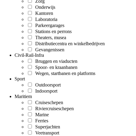
Zorg
Onderwijs
Kantoren
Laboratoria
Parkeergarages
Stations en perrons
Theaters, musea
Distributiecentra en winkelbedrijven
Gevangenissen
Civil-Rail-Infra
Bruggen en viaducten
Spoor- en kraanbanen
Wegen, startbanen en platforms
Sport
Outdoorsport
Indoorsport
Maritiem
Cruiseschepen
Riviercruiseschepen
Marine
Ferries
Superjachten
Veetransport