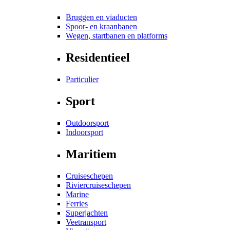
Bruggen en viaducten
Spoor- en kraanbanen
Wegen, startbanen en platforms
Residentieel
Particulier
Sport
Outdoorsport
Indoorsport
Maritiem
Cruiseschepen
Riviercruiseschepen
Marine
Ferries
Superjachten
Veetransport