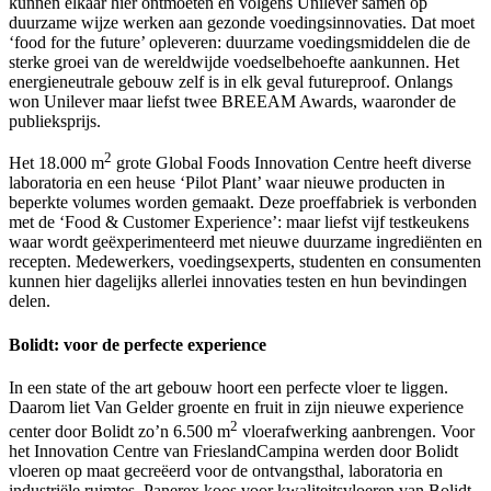
kunnen elkaar hier ontmoeten en volgens Unilever samen op
duurzame wijze werken aan gezonde voedingsinnovaties. Dat moet
‘food for the future’ opleveren: duurzame voedingsmiddelen die de
sterke groei van de wereldwijde voedselbehoefte aankunnen. Het
energieneutrale gebouw zelf is in elk geval futureproof. Onlangs
won Unilever maar liefst twee BREEAM Awards, waaronder de
publieksprijs.
2
Het 18.000 m
grote Global Foods Innovation Centre heeft diverse
laboratoria en een heuse ‘Pilot Plant’ waar nieuwe producten in
beperkte volumes worden gemaakt. Deze proeffabriek is verbonden
met de ‘Food & Customer Experience’: maar liefst vijf testkeukens
waar wordt geëxperimenteerd met nieuwe duurzame ingrediënten en
recepten. Medewerkers, voedingsexperts, studenten en consumenten
kunnen hier dagelijks allerlei innovaties testen en hun bevindingen
delen.
Bolidt: voor de perfecte experience
In een state of the art gebouw hoort een perfecte vloer te liggen.
Daarom liet Van Gelder groente en fruit in zijn nieuwe experience
2
center door Bolidt zo’n 6.500 m
vloerafwerking aanbrengen. Voor
het Innovation Centre van FrieslandCampina werden door Bolidt
vloeren op maat gecreëerd voor de ontvangsthal, laboratoria en
industriële ruimtes. Panerex koos voor kwaliteitsvloeren van Bolidt,