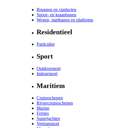
Bruggen en viaducten
Spoor- en kraanbanen
Wegen, startbanen en platforms
Residentieel
Particulier
Sport
Outdoorsport
Indoorsport
Maritiem
Cruiseschepen
Riviercruiseschepen
Marine
Ferries
Superjachten
Veetransport