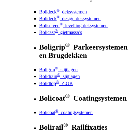
®
Bolideck
deksystemen
®
Bolideck
design deksystemen
®
Boliscreed
levelling deksystemen
®
Bolicast
gietmassa’s
®
Boligrip
Parkeersystemen
en Brugdekken
®
Boligrip
slijtlagen
®
Bolidrain
slijtlagen
®
Bolidtop
Z.OK
®
Bolicoat
Coatingsystemen
®
Bolicoat
coatingsystemen
®
Bolirail
Railfixaties