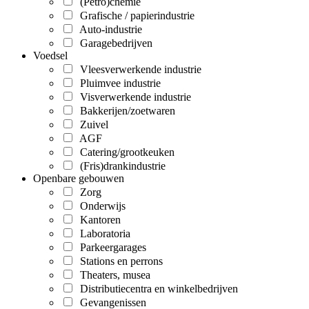
(Petro)chemie
Grafische / papierindustrie
Auto-industrie
Garagebedrijven
Voedsel
Vleesverwerkende industrie
Pluimvee industrie
Visverwerkende industrie
Bakkerijen/zoetwaren
Zuivel
AGF
Catering/grootkeuken
(Fris)drankindustrie
Openbare gebouwen
Zorg
Onderwijs
Kantoren
Laboratoria
Parkeergarages
Stations en perrons
Theaters, musea
Distributiecentra en winkelbedrijven
Gevangenissen