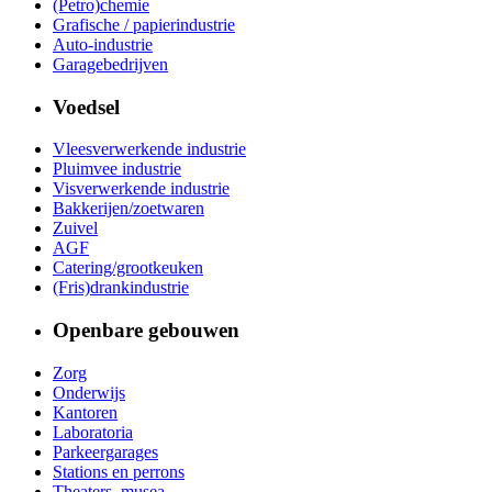
(Petro)chemie
Grafische / papierindustrie
Auto-industrie
Garagebedrijven
Voedsel
Vleesverwerkende industrie
Pluimvee industrie
Visverwerkende industrie
Bakkerijen/zoetwaren
Zuivel
AGF
Catering/grootkeuken
(Fris)drankindustrie
Openbare gebouwen
Zorg
Onderwijs
Kantoren
Laboratoria
Parkeergarages
Stations en perrons
Theaters, musea