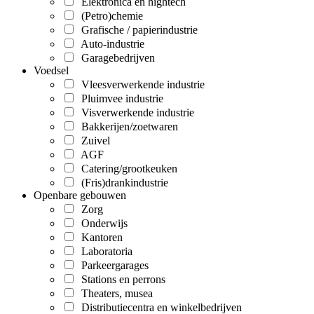
Elektronica en hightech
(Petro)chemie
Grafische / papierindustrie
Auto-industrie
Garagebedrijven
Voedsel
Vleesverwerkende industrie
Pluimvee industrie
Visverwerkende industrie
Bakkerijen/zoetwaren
Zuivel
AGF
Catering/grootkeuken
(Fris)drankindustrie
Openbare gebouwen
Zorg
Onderwijs
Kantoren
Laboratoria
Parkeergarages
Stations en perrons
Theaters, musea
Distributiecentra en winkelbedrijven