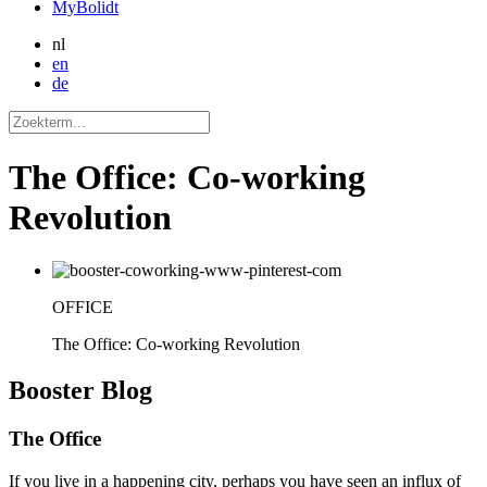
MyBolidt
nl
en
de
The Office: Co-working
Revolution
OFFICE
The Office: Co-working Revolution
Booster
Blog
The Office
If you live in a happening city, perhaps you have seen an influx of