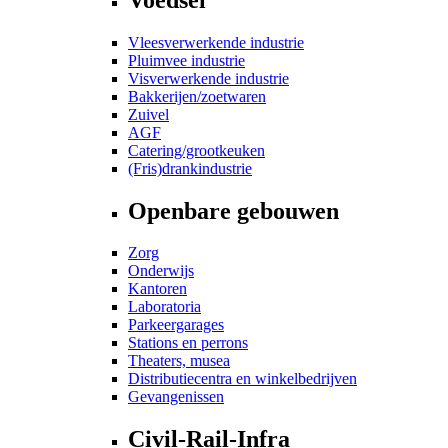
Vleesverwerkende industrie
Pluimvee industrie
Visverwerkende industrie
Bakkerijen/zoetwaren
Zuivel
AGF
Catering/grootkeuken
(Fris)drankindustrie
Openbare gebouwen
Zorg
Onderwijs
Kantoren
Laboratoria
Parkeergarages
Stations en perrons
Theaters, musea
Distributiecentra en winkelbedrijven
Gevangenissen
Civil-Rail-Infra