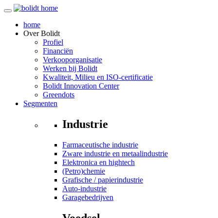
home
Over
Bolidt
Profiel
Financiën
Verkooporganisatie
Werken bij Bolidt
Kwaliteit, Milieu en ISO-certificatie
Bolidt Innovation Center
Greendots
Segmenten
Industrie
Farmaceutische industrie
Zware industrie en metaalindustrie
Elektronica en hightech
(Petro)chemie
Grafische / papierindustrie
Auto-industrie
Garagebedrijven
Voedsel