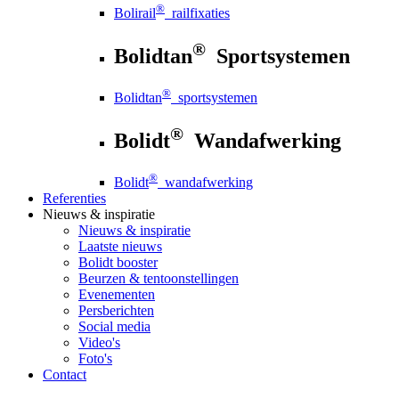
®
Bolirail
railfixaties
®
Bolidtan
Sportsystemen
®
Bolidtan
sportsystemen
®
Bolidt
Wandafwerking
®
Bolidt
wandafwerking
Referenties
Nieuws
& inspiratie
Nieuws
& inspiratie
Laatste nieuws
Bolidt booster
Beurzen & tentoonstellingen
Evenementen
Persberichten
Social media
Video's
Foto's
Contact