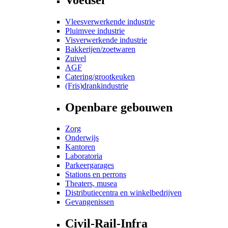
Vleesverwerkende industrie
Pluimvee industrie
Visverwerkende industrie
Bakkerijen/zoetwaren
Zuivel
AGF
Catering/grootkeuken
(Fris)drankindustrie
Openbare gebouwen
Zorg
Onderwijs
Kantoren
Laboratoria
Parkeergarages
Stations en perrons
Theaters, musea
Distributiecentra en winkelbedrijven
Gevangenissen
Civil-Rail-Infra