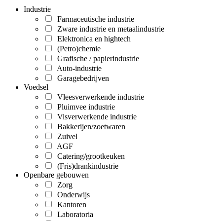
Industrie
Farmaceutische industrie
Zware industrie en metaalindustrie
Elektronica en hightech
(Petro)chemie
Grafische / papierindustrie
Auto-industrie
Garagebedrijven
Voedsel
Vleesverwerkende industrie
Pluimvee industrie
Visverwerkende industrie
Bakkerijen/zoetwaren
Zuivel
AGF
Catering/grootkeuken
(Fris)drankindustrie
Openbare gebouwen
Zorg
Onderwijs
Kantoren
Laboratoria