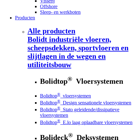
Visserij
Offshore
Sleep- en werkboten
Producten
Alle producten
Bolidt
industriële vloeren,
scheepsdekken, sportvloeren en
slijtlagen in de wegen en
utiliteitsbouw
®
Bolidtop
Vloersystemen
®
Bolidtop
vloersystemen
®
Bolidtop
Design sensationele vloersystemen
®
Bolidtop
Stato geleidende/dissipatieve
vloersystemen
®
Bolidtop
E.lo laag oplaadbare vloersystemen
®
Bolideck
Deksystemen