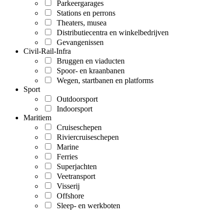
Parkeergarages
Stations en perrons
Theaters, musea
Distributiecentra en winkelbedrijven
Gevangenissen
Civil-Rail-Infra
Bruggen en viaducten
Spoor- en kraanbanen
Wegen, startbanen en platforms
Sport
Outdoorsport
Indoorsport
Maritiem
Cruiseschepen
Riviercruiseschepen
Marine
Ferries
Superjachten
Veetransport
Visserij
Offshore
Sleep- en werkboten