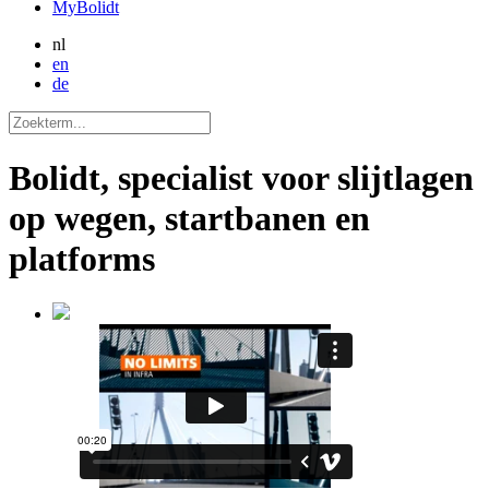
MyBolidt
nl
en
de
Bolidt, specialist voor slijtlagen
op wegen, startbanen en
platforms