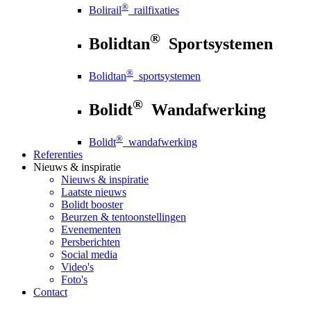
®
Bolirail
railfixaties
®
Bolidtan
Sportsystemen
®
Bolidtan
sportsystemen
®
Bolidt
Wandafwerking
®
Bolidt
wandafwerking
Referenties
Nieuws
& inspiratie
Nieuws
& inspiratie
Laatste nieuws
Bolidt booster
Beurzen & tentoonstellingen
Evenementen
Persberichten
Social media
Video's
Foto's
Contact