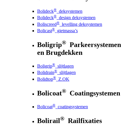
®
Bolideck
deksystemen
®
Bolideck
design deksystemen
®
Boliscreed
levelling deksystemen
®
Bolicast
gietmassa’s
®
Boligrip
Parkeersystemen
en Brugdekken
®
Boligrip
slijtlagen
®
Bolidrain
slijtlagen
®
Bolidtop
Z.OK
®
Bolicoat
Coatingsystemen
®
Bolicoat
coatingsystemen
®
Bolirail
Railfixaties