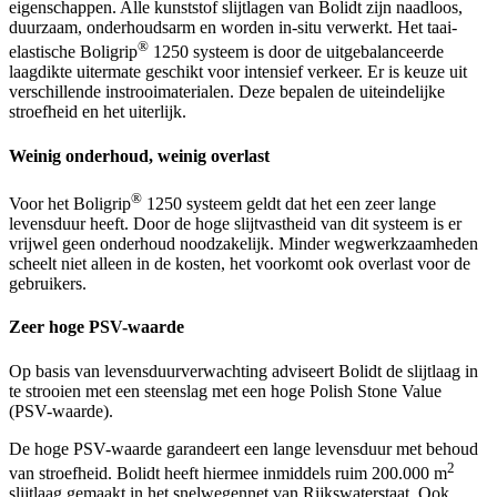
eigenschappen. Alle kunststof slijtlagen van Bolidt zijn naadloos,
duurzaam, onderhoudsarm en worden in-situ verwerkt. Het taai-
®
elastische Boligrip
1250 systeem is door de uitgebalanceerde
laagdikte uitermate geschikt voor intensief verkeer. Er is keuze uit
verschillende instrooimaterialen. Deze bepalen de uiteindelijke
stroefheid en het uiterlijk.
Weinig onderhoud, weinig overlast
®
Voor het Boligrip
1250 systeem geldt dat het een zeer lange
levensduur heeft. Door de hoge slijtvastheid van dit systeem is er
vrijwel geen onderhoud noodzakelijk. Minder wegwerkzaamheden
scheelt niet alleen in de kosten, het voorkomt ook overlast voor de
gebruikers.
Zeer hoge PSV-waarde
Op basis van levensduurverwachting adviseert Bolidt de slijtlaag in
te strooien met een steenslag met een hoge Polish Stone Value
(PSV-waarde).
De hoge PSV-waarde garandeert een lange levensduur met behoud
2
van stroefheid. Bolidt heeft hiermee inmiddels ruim 200.000 m
slijtlaag gemaakt in het snelwegennet van Rijkswaterstaat. Ook