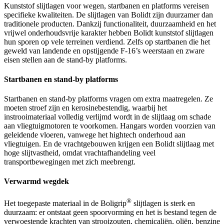
Kunststof slijtlagen voor wegen, startbanen en platforms vereisen
specifieke kwaliteiten. De slijtlagen van Bolidt zijn duurzamer dan
traditionele producten. Dankzij functionaliteit, duurzaamheid en het
vrijwel onderhoudsvrije karakter hebben Bolidt kunststof slijtlagen
hun sporen op vele terreinen verdiend. Zelfs op startbanen die het
geweld van landende en opstijgende F-16’s weerstaan en zware
eisen stellen aan de stand-by platforms.
Startbanen en stand-by platforms
Startbanen en stand-by platforms vragen om extra maatregelen. Ze
moeten stroef zijn en kerosinebestendig, waarbij het
instrooimateriaal volledig verlijmd wordt in de slijtlaag om schade
aan vliegtuigmotoren te voorkomen. Hangars worden voorzien van
geleidende vloeren, vanwege het hightech onderhoud aan
vliegtuigen. En de vrachtgebouwen krijgen een Bolidt slijtlaag met
hoge slijtvastheid, omdat vrachtafhandeling veel
transportbewegingen met zich meebrengt.
Verwarmd wegdek
®
Het toegepaste materiaal in de Boligrip
slijtlagen is sterk en
duurzaam: er ontstaat geen spoorvorming en het is bestand tegen de
verwoestende krachten van strooizouten, chemicaliën, oliën, benzine