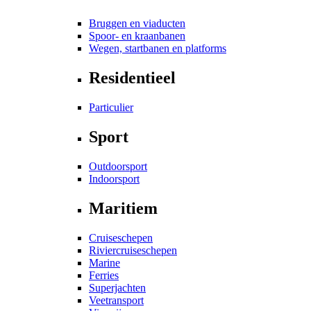
Bruggen en viaducten
Spoor- en kraanbanen
Wegen, startbanen en platforms
Residentieel
Particulier
Sport
Outdoorsport
Indoorsport
Maritiem
Cruiseschepen
Riviercruiseschepen
Marine
Ferries
Superjachten
Veetransport