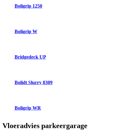
Boligrip 1250
Boligrip W
Bridgedeck UP
Bolidt Slurry 8309
Boligrip WR
Vloeradvies
parkeergarage