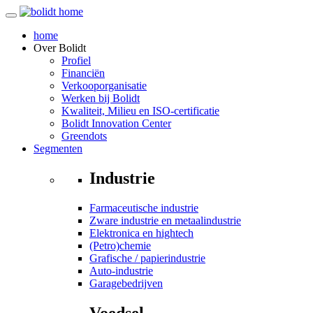
home
Over
Bolidt
Profiel
Financiën
Verkooporganisatie
Werken bij Bolidt
Kwaliteit, Milieu en ISO-certificatie
Bolidt Innovation Center
Greendots
Segmenten
Industrie
Farmaceutische industrie
Zware industrie en metaalindustrie
Elektronica en hightech
(Petro)chemie
Grafische / papierindustrie
Auto-industrie
Garagebedrijven
Voedsel