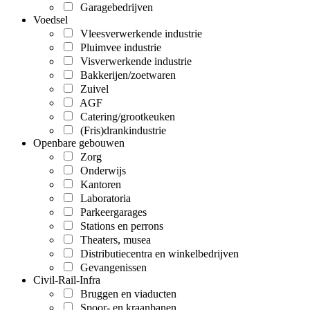
Garagebedrijven
Voedsel
Vleesverwerkende industrie
Pluimvee industrie
Visverwerkende industrie
Bakkerijen/zoetwaren
Zuivel
AGF
Catering/grootkeuken
(Fris)drankindustrie
Openbare gebouwen
Zorg
Onderwijs
Kantoren
Laboratoria
Parkeergarages
Stations en perrons
Theaters, musea
Distributiecentra en winkelbedrijven
Gevangenissen
Civil-Rail-Infra
Bruggen en viaducten
Spoor- en kraanbanen