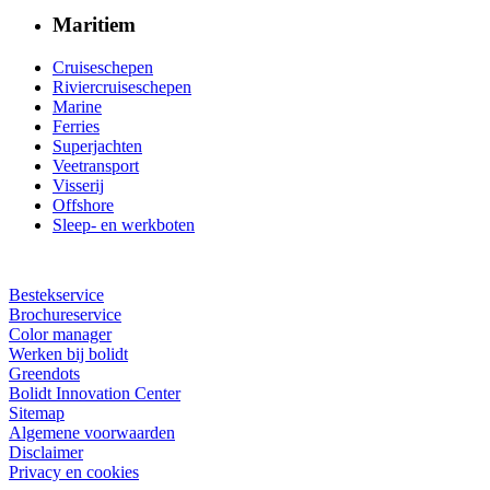
Maritiem
Cruiseschepen
Riviercruiseschepen
Marine
Ferries
Superjachten
Veetransport
Visserij
Offshore
Sleep- en werkboten
Bestekservice
Brochureservice
Color manager
Werken bij bolidt
Greendots
Bolidt Innovation Center
Sitemap
Algemene voorwaarden
Disclaimer
Privacy en cookies