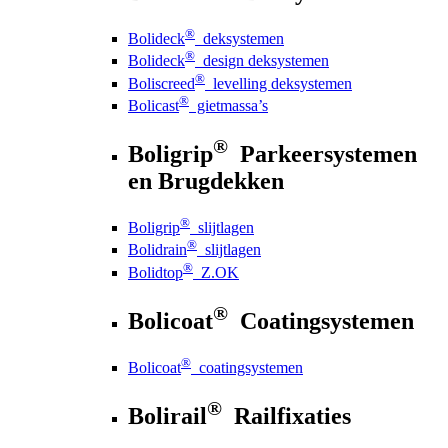
®
Bolideck
deksystemen
®
Bolideck
design deksystemen
®
Boliscreed
levelling deksystemen
®
Bolicast
gietmassa’s
®
Boligrip
Parkeersystemen
en Brugdekken
®
Boligrip
slijtlagen
®
Bolidrain
slijtlagen
®
Bolidtop
Z.OK
®
Bolicoat
Coatingsystemen
®
Bolicoat
coatingsystemen
®
Bolirail
Railfixaties