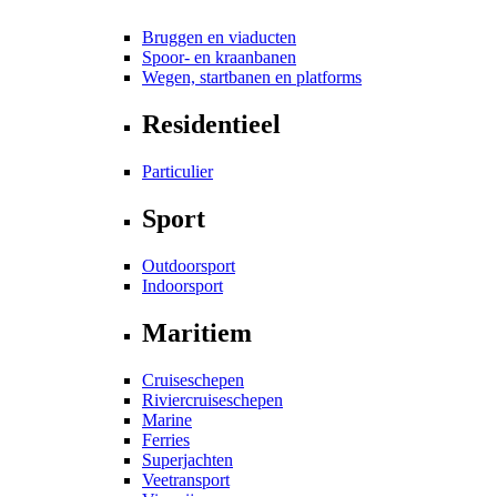
Bruggen en viaducten
Spoor- en kraanbanen
Wegen, startbanen en platforms
Residentieel
Particulier
Sport
Outdoorsport
Indoorsport
Maritiem
Cruiseschepen
Riviercruiseschepen
Marine
Ferries
Superjachten
Veetransport