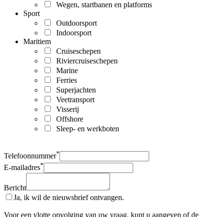
Wegen, startbanen en platforms
Sport
Outdoorsport
Indoorsport
Maritiem
Cruiseschepen
Riviercruiseschepen
Marine
Ferries
Superjachten
Veetransport
Visserij
Offshore
Sleep- en werkboten
*
Telefoonnummer
*
E-mailadres
Bericht
Ja, ik wil de nieuwsbrief ontvangen.
Voor een vlotte opvolging van uw vraag, kunt u aangeven of de