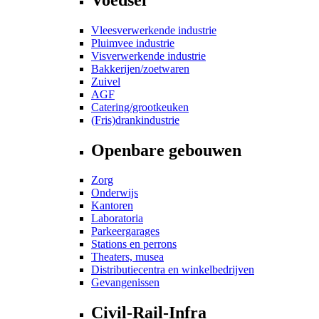
Vleesverwerkende industrie
Pluimvee industrie
Visverwerkende industrie
Bakkerijen/zoetwaren
Zuivel
AGF
Catering/grootkeuken
(Fris)drankindustrie
Openbare gebouwen
Zorg
Onderwijs
Kantoren
Laboratoria
Parkeergarages
Stations en perrons
Theaters, musea
Distributiecentra en winkelbedrijven
Gevangenissen
Civil-Rail-Infra