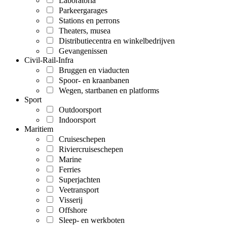
Laboratoria
Parkeergarages
Stations en perrons
Theaters, musea
Distributiecentra en winkelbedrijven
Gevangenissen
Civil-Rail-Infra
Bruggen en viaducten
Spoor- en kraanbanen
Wegen, startbanen en platforms
Sport
Outdoorsport
Indoorsport
Maritiem
Cruiseschepen
Riviercruiseschepen
Marine
Ferries
Superjachten
Veetransport
Visserij
Offshore
Sleep- en werkboten