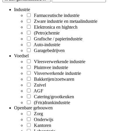
Industrie
Farmaceutische industrie
Zware industrie en metaalindustrie
Elektronica en hightech
(Petro)chemie
Grafische / papierindustrie
Auto-industrie
Garagebedrijven
Voedsel
Vleesverwerkende industrie
Pluimvee industrie
Visverwerkende industrie
Bakkerijen/zoetwaren
Zuivel
AGF
Catering/grootkeuken
(Fris)drankindustrie
Openbare gebouwen
Zorg
Onderwijs
Kantoren