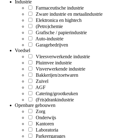
Industrie
Farmaceutische industrie
Zware industrie en metaalindustrie
Elektronica en hightech
(Petro)chemie
Grafische / papierindustrie
Auto-industrie
Garagebedrijven
Voedsel
Vleesverwerkende industrie
Pluimvee industrie
Visverwerkende industrie
Bakkerijen/zoetwaren
Zuivel
AGF
Catering/grootkeuken
(Fris)drankindustrie
Openbare gebouwen
Zorg
Onderwijs
Kantoren
Laboratoria
Parkeergarages