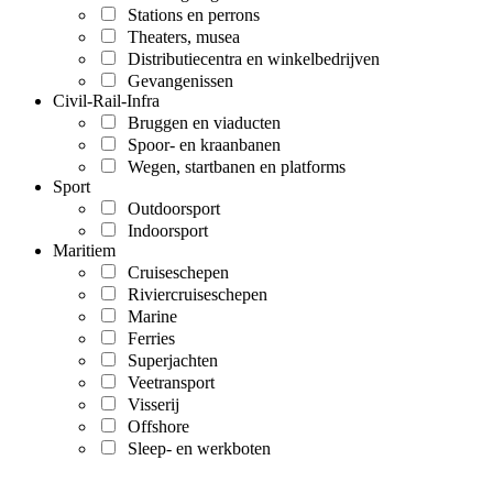
Stations en perrons
Theaters, musea
Distributiecentra en winkelbedrijven
Gevangenissen
Civil-Rail-Infra
Bruggen en viaducten
Spoor- en kraanbanen
Wegen, startbanen en platforms
Sport
Outdoorsport
Indoorsport
Maritiem
Cruiseschepen
Riviercruiseschepen
Marine
Ferries
Superjachten
Veetransport
Visserij
Offshore
Sleep- en werkboten