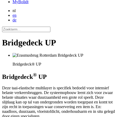
MyBolidt
nl
en
de
Bridgedeck UP
Bridgedeck® UP
®
Bridgedeck
UP
Deze taai-elastische multilayer is specifiek bedoeld voor intensief
belaste verkeersbruggen. De systeemopbouw leent zich voor zwaar
belaste situaties waar duurzaamheid een grote rol speelt. Deze
slijtlaag kan op tal van ondergronden worden toegepast en komt tot
zijn recht in toepassingen waar conservering een item is. En:
naadloos, duurzaam, vloeistofdicht, onderhoudsarm en in situ gelegd
door eigen specialisten.