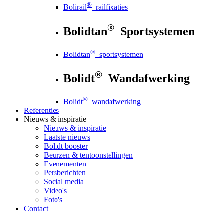
®
Bolirail
railfixaties
®
Bolidtan
Sportsystemen
®
Bolidtan
sportsystemen
®
Bolidt
Wandafwerking
®
Bolidt
wandafwerking
Referenties
Nieuws
& inspiratie
Nieuws
& inspiratie
Laatste nieuws
Bolidt booster
Beurzen & tentoonstellingen
Evenementen
Persberichten
Social media
Video's
Foto's
Contact