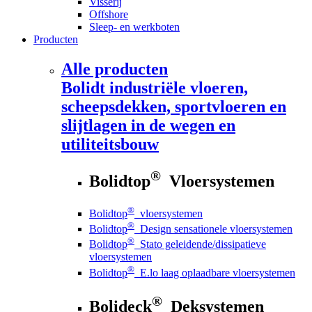
Visserij
Offshore
Sleep- en werkboten
Producten
Alle producten
Bolidt
industriële vloeren,
scheepsdekken, sportvloeren en
slijtlagen in de wegen en
utiliteitsbouw
®
Bolidtop
Vloersystemen
®
Bolidtop
vloersystemen
®
Bolidtop
Design sensationele vloersystemen
®
Bolidtop
Stato geleidende/dissipatieve
vloersystemen
®
Bolidtop
E.lo laag oplaadbare vloersystemen
®
Bolideck
Deksystemen