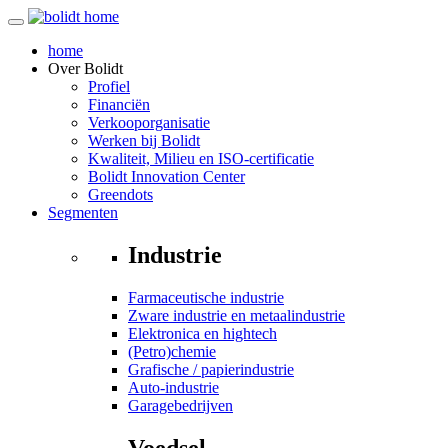
home
Over
Bolidt
Profiel
Financiën
Verkooporganisatie
Werken bij Bolidt
Kwaliteit, Milieu en ISO-certificatie
Bolidt Innovation Center
Greendots
Segmenten
Industrie
Farmaceutische industrie
Zware industrie en metaalindustrie
Elektronica en hightech
(Petro)chemie
Grafische / papierindustrie
Auto-industrie
Garagebedrijven
Voedsel