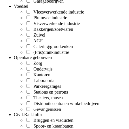
Garagebedrijven
Voedsel
Vleesverwerkende industrie
Pluimvee industrie
Visverwerkende industrie
Bakkerijen/zoetwaren
Zuivel
AGF
Catering/grootkeuken
(Fris)drankindustrie
Openbare gebouwen
Zorg
Onderwijs
Kantoren
Laboratoria
Parkeergarages
Stations en perrons
Theaters, musea
Distributiecentra en winkelbedrijven
Gevangenissen
Civil-Rail-Infra
Bruggen en viaducten
Spoor- en kraanbanen