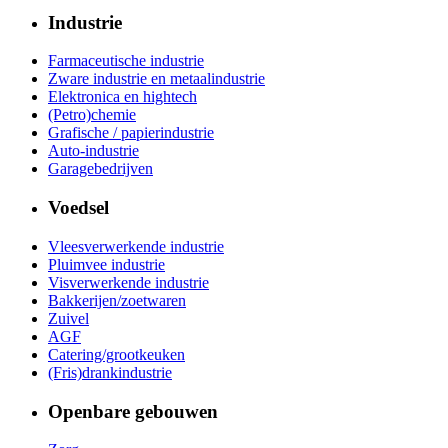
Industrie
Farmaceutische industrie
Zware industrie en metaalindustrie
Elektronica en hightech
(Petro)chemie
Grafische / papierindustrie
Auto-industrie
Garagebedrijven
Voedsel
Vleesverwerkende industrie
Pluimvee industrie
Visverwerkende industrie
Bakkerijen/zoetwaren
Zuivel
AGF
Catering/grootkeuken
(Fris)drankindustrie
Openbare gebouwen