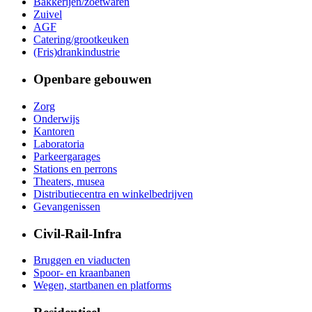
Bakkerijen/zoetwaren
Zuivel
AGF
Catering/grootkeuken
(Fris)drankindustrie
Openbare gebouwen
Zorg
Onderwijs
Kantoren
Laboratoria
Parkeergarages
Stations en perrons
Theaters, musea
Distributiecentra en winkelbedrijven
Gevangenissen
Civil-Rail-Infra
Bruggen en viaducten
Spoor- en kraanbanen
Wegen, startbanen en platforms