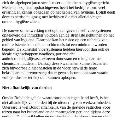
zich de afgelopen jaren steeds meer op het thema hygiëne gericht.
Mede dankzij haar opdrachtgevers heeft het bedrijf enorm veel
ervaring en kennis opgedaan op het gebied van hygiëne. Bolidt deelt
deze expertise nu graag met bedrijven die met allerlei vragen
omtrent hygiëne zitten.
De nauwe samenwerking met opdrachtgevers heeft vloersystemen
opgeleverd die inmiddels voldoen aan de strengste richtlijnen op het
gebied van hygiëne. Daarmee kan het risico op een uitbraak van
multiresistente bacteriën en schimmels tot een minimum worden
beperkt. De kunststof vloersystemen hebben hiervoor dan ook de
ideale eigenschappen: naadloos, poriëndicht,
antimicrobieel, slijtvast, extreem duurzaam en reinigbaar met
chemische middelen. Dankzij deze kwaliteiten kunnen bacteriën
zich bijvoorbeeld niet nestelen in de vloer, terwijl de hoge
belastbaarheid ervoor zorgt dat er geen scheuren ontstaan waarin
vuil (en dus bacteriën) zich kunnen ophopen.
Niet afhankelijk van derden
Omdat Bolidt de gehele waardestroom in eigen hand heeft, is het
niet afhankelijk van derden bij de uitvoering van werkzaamheden.
Uiteraard is wel Bolidt afhankelijk van de gestelde restricties voor
reizen naar het buitenland en de maatregelen per land tijdens deze
periode. De ontwikkeling en productie van de vloersystemen vindt