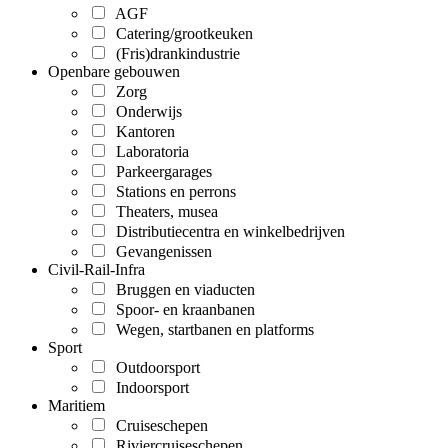
AGF
Catering/grootkeuken
(Fris)drankindustrie
Openbare gebouwen
Zorg
Onderwijs
Kantoren
Laboratoria
Parkeergarages
Stations en perrons
Theaters, musea
Distributiecentra en winkelbedrijven
Gevangenissen
Civil-Rail-Infra
Bruggen en viaducten
Spoor- en kraanbanen
Wegen, startbanen en platforms
Sport
Outdoorsport
Indoorsport
Maritiem
Cruiseschepen
Riviercruiseschepen