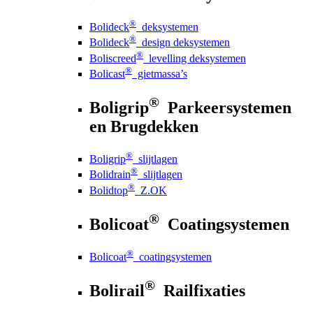
®
Bolideck
deksystemen
®
Bolideck
design deksystemen
®
Boliscreed
levelling deksystemen
®
Bolicast
gietmassa’s
®
Boligrip
Parkeersystemen
en Brugdekken
®
Boligrip
slijtlagen
®
Bolidrain
slijtlagen
®
Bolidtop
Z.OK
®
Bolicoat
Coatingsystemen
®
Bolicoat
coatingsystemen
®
Bolirail
Railfixaties