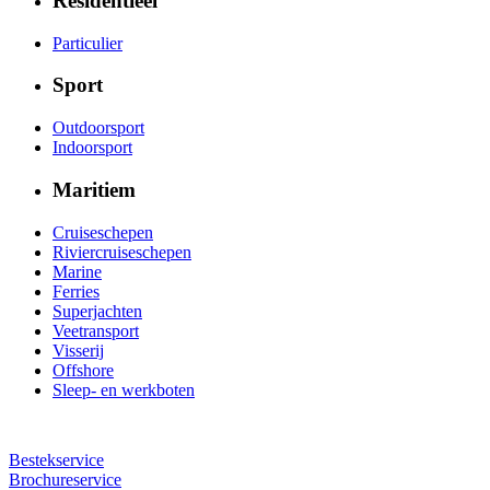
Residentieel
Particulier
Sport
Outdoorsport
Indoorsport
Maritiem
Cruiseschepen
Riviercruiseschepen
Marine
Ferries
Superjachten
Veetransport
Visserij
Offshore
Sleep- en werkboten
Bestekservice
Brochureservice