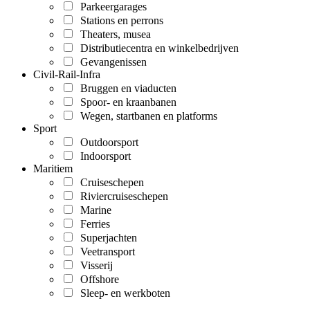
Parkeergarages
Stations en perrons
Theaters, musea
Distributiecentra en winkelbedrijven
Gevangenissen
Civil-Rail-Infra
Bruggen en viaducten
Spoor- en kraanbanen
Wegen, startbanen en platforms
Sport
Outdoorsport
Indoorsport
Maritiem
Cruiseschepen
Riviercruiseschepen
Marine
Ferries
Superjachten
Veetransport
Visserij
Offshore
Sleep- en werkboten