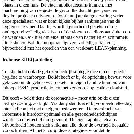
plaats in eigen huis. De eigen applicatieteams kunnen, met
inachtneming van de gestelde gezondheidsrichtlijnen, snel en
flexibel projecten uitvoeren. Door hun jarenlange ervaring weten
deze specialisten wat er komt kijken bij het aanbrengen van de
hygiënische vloer. Daarbij wordt bijvoorbeeld gekeken of de
ondergrond volledig vlak is en of de vloeren naadloos aansluiten op
de wanden. Ook hier om elke uitbraak van bacteriën en schimmels
uit te sluiten. Bolidt kan opdrachtgevers volledig ontzorgen,
bijvoorbeeld met het opstellen van een werkbare LEAN-planning.
In-house SHEQ-afdeling
Tot slot helpt ook de gekozen bedrijfsstrategie mee om een goede
hygiëne te waarborgen. Bolidt heeft er bij de oprichting bewust voor
gekozen om de gehele waardeketen in eigen hand te houden: van
inkoop, R&D, productie tot en met verkoop, applicatie en logistiek.
Dit geeft – ook tijdens de coronacrisis – meer grip op de eigen
bedrijfsvoering, zo blijkt. Via daily stands is er bijvoorbeeld elke dag
intensief contact met de eigen medewerkers. De overdracht van
informatie is hierdoor optimaal en alle gezondheidsrichtlijnen
worden zeer effectief doorgevoerd. De eigen applicatieteams
bijvoorbeeld houden zich strikt aan alle, door de overheid bepaalde
voorschriften. Al met al zorgt deze strategie ervoor dat de