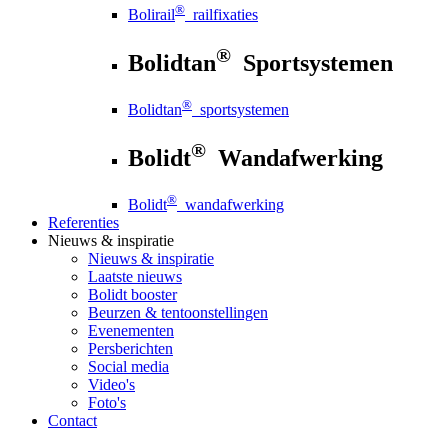
®
Bolirail
railfixaties
®
Bolidtan
Sportsystemen
®
Bolidtan
sportsystemen
®
Bolidt
Wandafwerking
®
Bolidt
wandafwerking
Referenties
Nieuws
& inspiratie
Nieuws
& inspiratie
Laatste nieuws
Bolidt booster
Beurzen & tentoonstellingen
Evenementen
Persberichten
Social media
Video's
Foto's
Contact