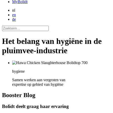
MyBolidt
nl
en
de
Het belang van hygiëne in de
pluimvee-industrie
hygiene
Samen werken aan vergroten van
expertise op gebied van hygiëne
Booster
Blog
Bolidt deelt graag haar ervaring