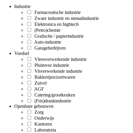
Industrie
Farmaceutische industrie
Zware industrie en metaalindustrie
Elektronica en hightech
(Petro)chemie
Grafische / papierindustrie
Auto-industrie
Garagebedrijven
Voedsel
Vleesverwerkende industrie
Pluimvee industrie
Visverwerkende industrie
Bakkerijen/zoetwaren
Zuivel
AGF
Catering/grootkeuken
(Fris)drankindustrie
Openbare gebouwen
Zorg
Onderwijs
Kantoren
Laboratoria