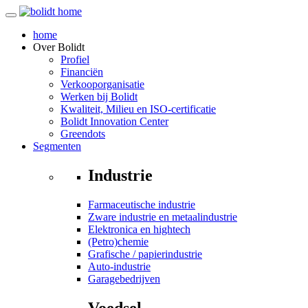
home
Over
Bolidt
Profiel
Financiën
Verkooporganisatie
Werken bij Bolidt
Kwaliteit, Milieu en ISO-certificatie
Bolidt Innovation Center
Greendots
Segmenten
Industrie
Farmaceutische industrie
Zware industrie en metaalindustrie
Elektronica en hightech
(Petro)chemie
Grafische / papierindustrie
Auto-industrie
Garagebedrijven
Voedsel