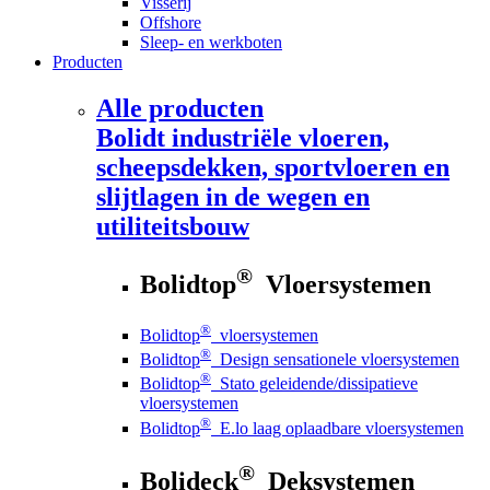
Visserij
Offshore
Sleep- en werkboten
Producten
Alle producten
Bolidt
industriële vloeren,
scheepsdekken, sportvloeren en
slijtlagen in de wegen en
utiliteitsbouw
®
Bolidtop
Vloersystemen
®
Bolidtop
vloersystemen
®
Bolidtop
Design sensationele vloersystemen
®
Bolidtop
Stato geleidende/dissipatieve
vloersystemen
®
Bolidtop
E.lo laag oplaadbare vloersystemen
®
Bolideck
Deksystemen