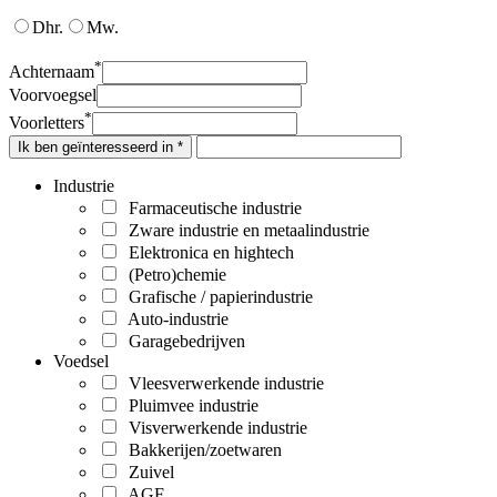
Dhr.
Mw.
*
Achternaam
Voorvoegsel
*
Voorletters
Ik ben geïnteresseerd in *
Industrie
Farmaceutische industrie
Zware industrie en metaalindustrie
Elektronica en hightech
(Petro)chemie
Grafische / papierindustrie
Auto-industrie
Garagebedrijven
Voedsel
Vleesverwerkende industrie
Pluimvee industrie
Visverwerkende industrie
Bakkerijen/zoetwaren
Zuivel
AGF