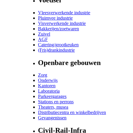
Vleesverwerkende industrie
Pluimvee industrie
Visverwerkende industrie
Bakkerijen/zoetwaren
Zuivel
AGF
Catering/grootkeuken
(Fris)drankindustrie
Openbare gebouwen
Zorg
Onderwijs
Kantoren
Laboratoria
Parkeergarages
Stations en perrons
Theaters, musea
Distributiecentra en winkelbedrijven
Gevangenissen
Civil-Rail-Infra