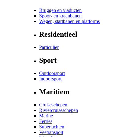
Bruggen en viaducten
Spoor- en kraanbanen
Wegen, startbanen en platforms
Residentieel
Particulier
Sport
Outdoorsport
Indoorsport
Maritiem
Cruiseschepen
Riviercruiseschepen
Marine
Ferries
Superjachten
Veetransport