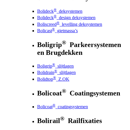
®
Bolideck
deksystemen
®
Bolideck
design deksystemen
®
Boliscreed
levelling deksystemen
®
Bolicast
gietmassa’s
®
Boligrip
Parkeersystemen
en Brugdekken
®
Boligrip
slijtlagen
®
Bolidrain
slijtlagen
®
Bolidtop
Z.OK
®
Bolicoat
Coatingsystemen
®
Bolicoat
coatingsystemen
®
Bolirail
Railfixaties