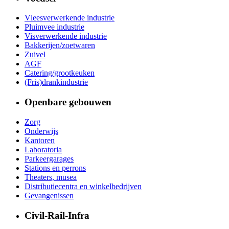
Vleesverwerkende industrie
Pluimvee industrie
Visverwerkende industrie
Bakkerijen/zoetwaren
Zuivel
AGF
Catering/grootkeuken
(Fris)drankindustrie
Openbare gebouwen
Zorg
Onderwijs
Kantoren
Laboratoria
Parkeergarages
Stations en perrons
Theaters, musea
Distributiecentra en winkelbedrijven
Gevangenissen
Civil-Rail-Infra