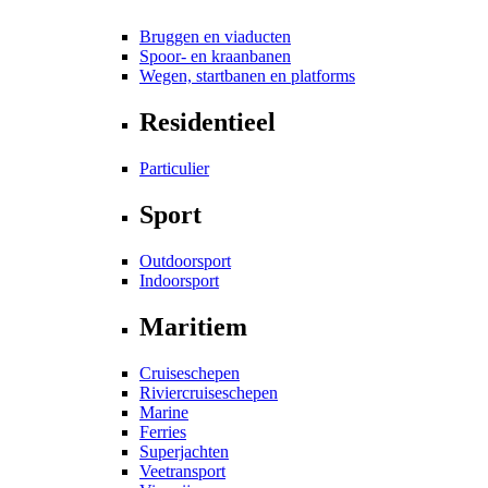
Bruggen en viaducten
Spoor- en kraanbanen
Wegen, startbanen en platforms
Residentieel
Particulier
Sport
Outdoorsport
Indoorsport
Maritiem
Cruiseschepen
Riviercruiseschepen
Marine
Ferries
Superjachten
Veetransport