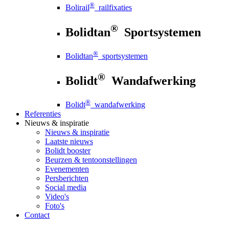
®
Bolirail
railfixaties
®
Bolidtan
Sportsystemen
®
Bolidtan
sportsystemen
®
Bolidt
Wandafwerking
®
Bolidt
wandafwerking
Referenties
Nieuws
& inspiratie
Nieuws
& inspiratie
Laatste nieuws
Bolidt booster
Beurzen & tentoonstellingen
Evenementen
Persberichten
Social media
Video's
Foto's
Contact