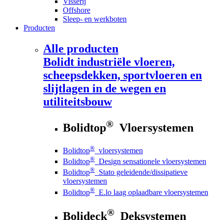
Visserij
Offshore
Sleep- en werkboten
Producten
Alle producten
Bolidt
industriële vloeren,
scheepsdekken, sportvloeren en
slijtlagen in de wegen en
utiliteitsbouw
®
Bolidtop
Vloersystemen
®
Bolidtop
vloersystemen
®
Bolidtop
Design sensationele vloersystemen
®
Bolidtop
Stato geleidende/dissipatieve
vloersystemen
®
Bolidtop
E.lo laag oplaadbare vloersystemen
®
Bolideck
Deksystemen