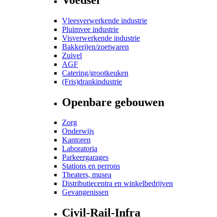
Vleesverwerkende industrie
Pluimvee industrie
Visverwerkende industrie
Bakkerijen/zoetwaren
Zuivel
AGF
Catering/grootkeuken
(Fris)drankindustrie
Openbare gebouwen
Zorg
Onderwijs
Kantoren
Laboratoria
Parkeergarages
Stations en perrons
Theaters, musea
Distributiecentra en winkelbedrijven
Gevangenissen
Civil-Rail-Infra