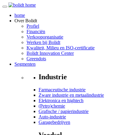
home
Over
Bolidt
Profiel
Financiën
Verkooporganisatie
Werken bij Bolidt
Kwaliteit, Milieu en ISO-certificatie
Bolidt Innovation Center
Greendots
Segmenten
Industrie
Farmaceutische industrie
Zware industrie en metaalindustrie
Elektronica en hightech
(Petro)chemie
Grafische / papierindustrie
Auto-industrie
Garagebedrijven
Voedsel