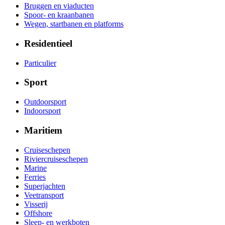
Bruggen en viaducten
Spoor- en kraanbanen
Wegen, startbanen en platforms
Residentieel
Particulier
Sport
Outdoorsport
Indoorsport
Maritiem
Cruiseschepen
Riviercruiseschepen
Marine
Ferries
Superjachten
Veetransport
Visserij
Offshore
Sleep- en werkboten