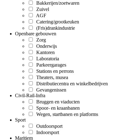
Bakkerijen/zoetwaren
Zuivel
AGF
Catering/grootkeuken
(Fris)drankindustrie
Openbare gebouwen
Zorg
Onderwijs
Kantoren
Laboratoria
Parkeergarages
Stations en perrons
Theaters, musea
Distributiecentra en winkelbedrijven
Gevangenissen
Civil-Rail-Infra
Bruggen en viaducten
Spoor- en kraanbanen
Wegen, startbanen en platforms
Sport
Outdoorsport
Indoorsport
Maritiem