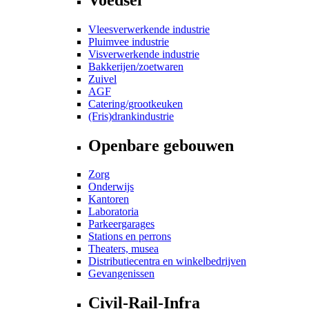
Vleesverwerkende industrie
Pluimvee industrie
Visverwerkende industrie
Bakkerijen/zoetwaren
Zuivel
AGF
Catering/grootkeuken
(Fris)drankindustrie
Openbare gebouwen
Zorg
Onderwijs
Kantoren
Laboratoria
Parkeergarages
Stations en perrons
Theaters, musea
Distributiecentra en winkelbedrijven
Gevangenissen
Civil-Rail-Infra