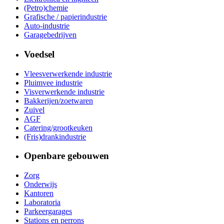
(Petro)chemie
Grafische / papierindustrie
Auto-industrie
Garagebedrijven
Voedsel
Vleesverwerkende industrie
Pluimvee industrie
Visverwerkende industrie
Bakkerijen/zoetwaren
Zuivel
AGF
Catering/grootkeuken
(Fris)drankindustrie
Openbare gebouwen
Zorg
Onderwijs
Kantoren
Laboratoria
Parkeergarages
Stations en perrons