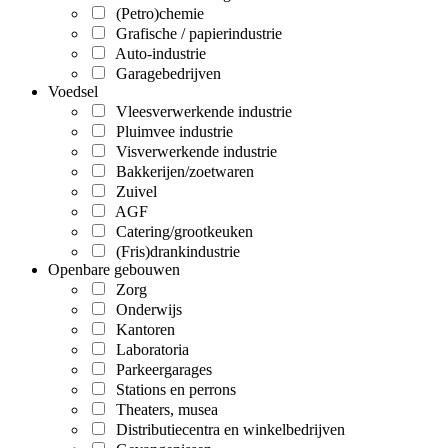
(Petro)chemie
Grafische / papierindustrie
Auto-industrie
Garagebedrijven
Voedsel
Vleesverwerkende industrie
Pluimvee industrie
Visverwerkende industrie
Bakkerijen/zoetwaren
Zuivel
AGF
Catering/grootkeuken
(Fris)drankindustrie
Openbare gebouwen
Zorg
Onderwijs
Kantoren
Laboratoria
Parkeergarages
Stations en perrons
Theaters, musea
Distributiecentra en winkelbedrijven