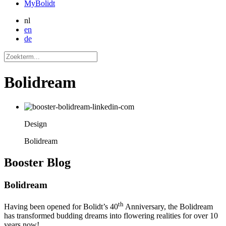
MyBolidt
nl
en
de
Bolidream
Design
Bolidream
Booster
Blog
Bolidream
th
Having been opened for Bolidt’s 40
Anniversary, the Bolidream
has transformed budding dreams into flowering realities for over 10
years now!