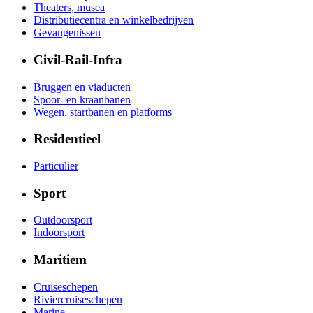
Theaters, musea
Distributiecentra en winkelbedrijven
Gevangenissen
Civil-Rail-Infra
Bruggen en viaducten
Spoor- en kraanbanen
Wegen, startbanen en platforms
Residentieel
Particulier
Sport
Outdoorsport
Indoorsport
Maritiem
Cruiseschepen
Riviercruiseschepen
Marine