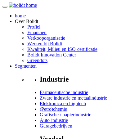
home
Over
Bolidt
Profiel
Financiën
Verkooporganisatie
Werken bij Bolidt
Kwaliteit, Milieu en ISO-certificatie
Bolidt Innovation Center
Greendots
Segmenten
Industrie
Farmaceutische industrie
Zware industrie en metaalindustrie
Elektronica en hightech
(Petro)chemie
Grafische / papierindustrie
Auto-industrie
Garagebedrijven
Voedsel