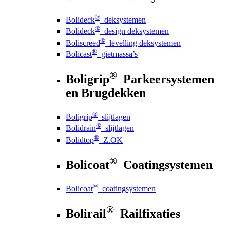
®
Bolideck
deksystemen
®
Bolideck
design deksystemen
®
Boliscreed
levelling deksystemen
®
Bolicast
gietmassa’s
®
Boligrip
Parkeersystemen
en Brugdekken
®
Boligrip
slijtlagen
®
Bolidrain
slijtlagen
®
Bolidtop
Z.OK
®
Bolicoat
Coatingsystemen
®
Bolicoat
coatingsystemen
®
Bolirail
Railfixaties