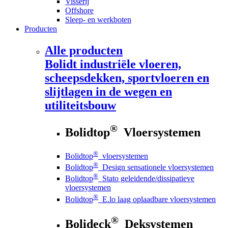
Visserij
Offshore
Sleep- en werkboten
Producten
Alle producten
Bolidt
industriële vloeren,
scheepsdekken, sportvloeren en
slijtlagen in de wegen en
utiliteitsbouw
®
Bolidtop
Vloersystemen
®
Bolidtop
vloersystemen
®
Bolidtop
Design sensationele vloersystemen
®
Bolidtop
Stato geleidende/dissipatieve
vloersystemen
®
Bolidtop
E.lo laag oplaadbare vloersystemen
®
Bolideck
Deksystemen