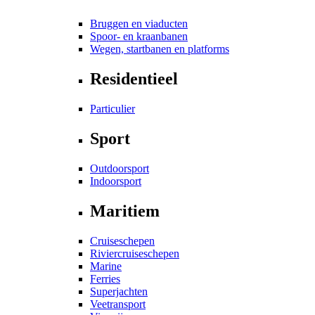
Bruggen en viaducten
Spoor- en kraanbanen
Wegen, startbanen en platforms
Residentieel
Particulier
Sport
Outdoorsport
Indoorsport
Maritiem
Cruiseschepen
Riviercruiseschepen
Marine
Ferries
Superjachten
Veetransport