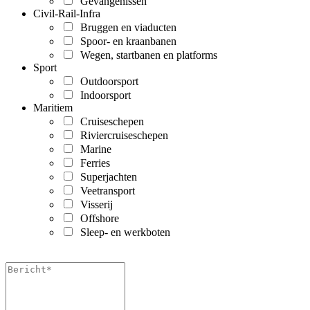
Gevangenissen
Civil-Rail-Infra
Bruggen en viaducten
Spoor- en kraanbanen
Wegen, startbanen en platforms
Sport
Outdoorsport
Indoorsport
Maritiem
Cruiseschepen
Riviercruiseschepen
Marine
Ferries
Superjachten
Veetransport
Visserij
Offshore
Sleep- en werkboten