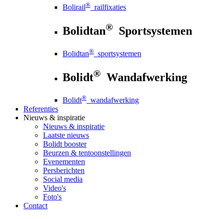
®
Bolirail
railfixaties
®
Bolidtan
Sportsystemen
®
Bolidtan
sportsystemen
®
Bolidt
Wandafwerking
®
Bolidt
wandafwerking
Referenties
Nieuws
& inspiratie
Nieuws
& inspiratie
Laatste nieuws
Bolidt booster
Beurzen & tentoonstellingen
Evenementen
Persberichten
Social media
Video's
Foto's
Contact