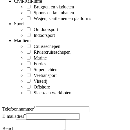
Civil-Rail-Infra
Bruggen en viaducten
Spoor- en kraanbanen
Wegen, startbanen en platforms
Sport
Outdoorsport
Indoorsport
Maritiem
Cruiseschepen
Riviercruiseschepen
Marine
Ferries
Superjachten
Veetransport
Visserij
Offshore
Sleep- en werkboten
*
Telefoonnummer
*
E-mailadres
Bericht