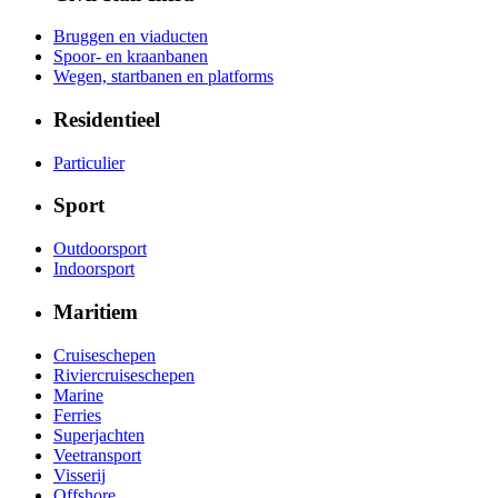
Bruggen en viaducten
Spoor- en kraanbanen
Wegen, startbanen en platforms
Residentieel
Particulier
Sport
Outdoorsport
Indoorsport
Maritiem
Cruiseschepen
Riviercruiseschepen
Marine
Ferries
Superjachten
Veetransport
Visserij
Offshore