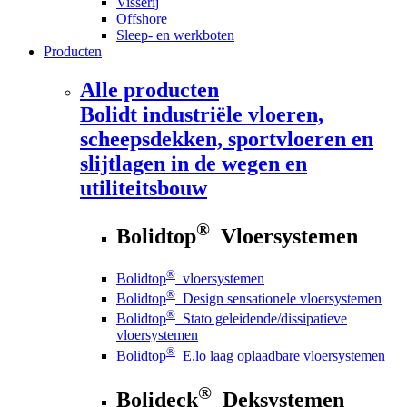
Visserij
Offshore
Sleep- en werkboten
Producten
Alle producten
Bolidt
industriële vloeren,
scheepsdekken, sportvloeren en
slijtlagen in de wegen en
utiliteitsbouw
®
Bolidtop
Vloersystemen
®
Bolidtop
vloersystemen
®
Bolidtop
Design sensationele vloersystemen
®
Bolidtop
Stato geleidende/dissipatieve
vloersystemen
®
Bolidtop
E.lo laag oplaadbare vloersystemen
®
Bolideck
Deksystemen