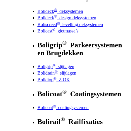
®
Bolideck
deksystemen
®
Bolideck
design deksystemen
®
Boliscreed
levelling deksystemen
®
Bolicast
gietmassa’s
®
Boligrip
Parkeersystemen
en Brugdekken
®
Boligrip
slijtlagen
®
Bolidrain
slijtlagen
®
Bolidtop
Z.OK
®
Bolicoat
Coatingsystemen
®
Bolicoat
coatingsystemen
®
Bolirail
Railfixaties