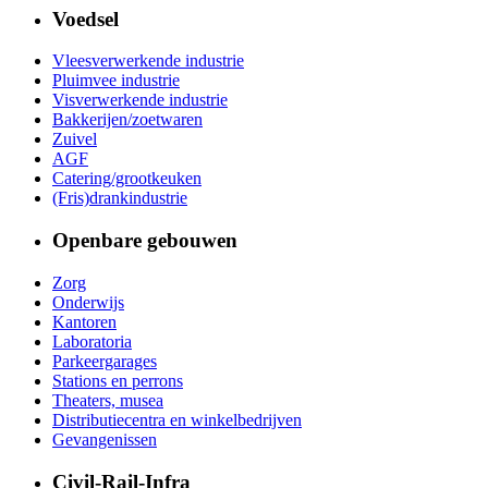
Voedsel
Vleesverwerkende industrie
Pluimvee industrie
Visverwerkende industrie
Bakkerijen/zoetwaren
Zuivel
AGF
Catering/grootkeuken
(Fris)drankindustrie
Openbare gebouwen
Zorg
Onderwijs
Kantoren
Laboratoria
Parkeergarages
Stations en perrons
Theaters, musea
Distributiecentra en winkelbedrijven
Gevangenissen
Civil-Rail-Infra