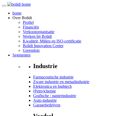
home
Over
Bolidt
Profiel
Financiën
Verkooporganisatie
Werken bij Bolidt
Kwaliteit, Milieu en ISO-certificatie
Bolidt Innovation Center
Greendots
Segmenten
Industrie
Farmaceutische industrie
Zware industrie en metaalindustrie
Elektronica en hightech
(Petro)chemie
Grafische / papierindustrie
Auto-industrie
Garagebedrijven
Voedsel