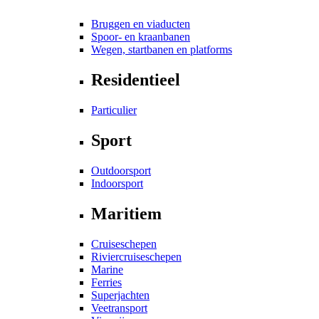
Bruggen en viaducten
Spoor- en kraanbanen
Wegen, startbanen en platforms
Residentieel
Particulier
Sport
Outdoorsport
Indoorsport
Maritiem
Cruiseschepen
Riviercruiseschepen
Marine
Ferries
Superjachten
Veetransport