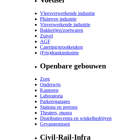
Vleesverwerkende industrie
Pluimvee industrie
Visverwerkende industrie
Bakkerijen/zoetwaren
Zuivel
AGF
Catering/grootkeuken
(Fris)drankindustrie
Openbare gebouwen
Zorg
Onderwijs
Kantoren
Laboratoria
Parkeergarages
Stations en perrons
Theaters, musea
Distributiecentra en winkelbedrijven
Gevangenissen
Civil-Rail-Infra