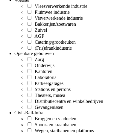
Voedsel
Vleesverwerkende industrie
Pluimvee industrie
Visverwerkende industrie
Bakkerijen/zoetwaren
Zuivel
AGF
Catering/grootkeuken
(Fris)drankindustrie
Openbare gebouwen
Zorg
Onderwijs
Kantoren
Laboratoria
Parkeergarages
Stations en perrons
Theaters, musea
Distributiecentra en winkelbedrijven
Gevangenissen
Civil-Rail-Infra
Bruggen en viaducten
Spoor- en kraanbanen
Wegen, startbanen en platforms