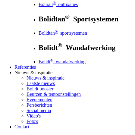
®
Bolirail
railfixaties
®
Bolidtan
Sportsystemen
®
Bolidtan
sportsystemen
®
Bolidt
Wandafwerking
®
Bolidt
wandafwerking
Referenties
Nieuws
& inspiratie
Nieuws
& inspiratie
Laatste nieuws
Bolidt booster
Beurzen & tentoonstellingen
Evenementen
Persberichten
Social media
Video's
Foto's
Contact