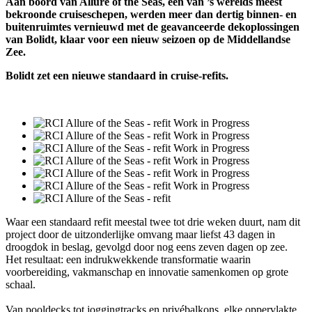
Aan boord van Allure of the Seas, een van ’s werelds meest
bekroonde cruiseschepen, werden meer dan dertig binnen- en
buitenruimtes vernieuwd met de geavanceerde dekoplossingen
van Bolidt, klaar voor een nieuw seizoen op de Middellandse
Zee.
Bolidt zet een nieuwe standaard in cruise-refits.
Waar een standaard refit meestal twee tot drie weken duurt, nam dit
project door de uitzonderlijke omvang maar liefst 43 dagen in
droogdok in beslag, gevolgd door nog eens zeven dagen op zee.
Het resultaat: een indrukwekkende transformatie waarin
voorbereiding, vakmanschap en innovatie samenkomen op grote
schaal.
Van pooldecks tot joggingtracks en privébalkons, elke oppervlakte