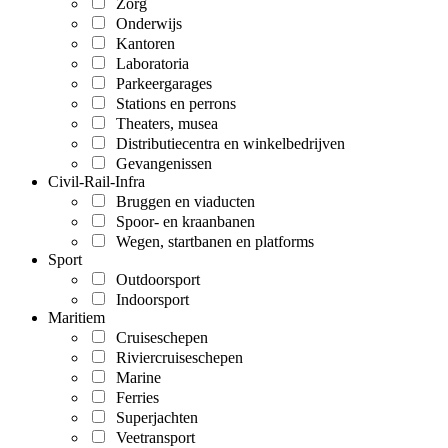
Zorg
Onderwijs
Kantoren
Laboratoria
Parkeergarages
Stations en perrons
Theaters, musea
Distributiecentra en winkelbedrijven
Gevangenissen
Civil-Rail-Infra
Bruggen en viaducten
Spoor- en kraanbanen
Wegen, startbanen en platforms
Sport
Outdoorsport
Indoorsport
Maritiem
Cruiseschepen
Riviercruiseschepen
Marine
Ferries
Superjachten
Veetransport