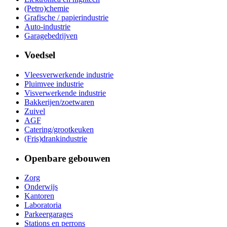
(Petro)chemie
Grafische / papierindustrie
Auto-industrie
Garagebedrijven
Voedsel
Vleesverwerkende industrie
Pluimvee industrie
Visverwerkende industrie
Bakkerijen/zoetwaren
Zuivel
AGF
Catering/grootkeuken
(Fris)drankindustrie
Openbare gebouwen
Zorg
Onderwijs
Kantoren
Laboratoria
Parkeergarages
Stations en perrons