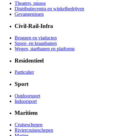
Theaters, musea
Distributiecentra en winkelbedrijven
Gevangenissen
Civil-Rail-Infra
Bruggen en viaducten
Spoor- en kraanbanen
Wegen, startbanen en platforms
Residentieel
Particulier
Sport
Outdoorsport
Indoorsport
Maritiem
Cruiseschepen
Riviercruiseschepen
Marine