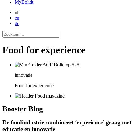
MyBolidt
nl
en
de
Food for experience
innovatie
Food for experience
Booster
Blog
De foodindustrie combineert ‘experience’ graag met
educatie en innovatie