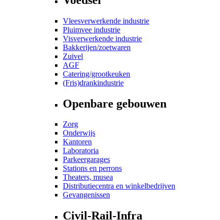
Vleesverwerkende industrie
Pluimvee industrie
Visverwerkende industrie
Bakkerijen/zoetwaren
Zuivel
AGF
Catering/grootkeuken
(Fris)drankindustrie
Openbare gebouwen
Zorg
Onderwijs
Kantoren
Laboratoria
Parkeergarages
Stations en perrons
Theaters, musea
Distributiecentra en winkelbedrijven
Gevangenissen
Civil-Rail-Infra