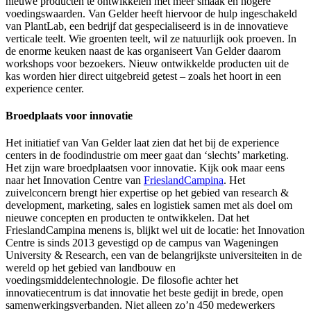
nieuwe producten te ontwikkelen met meer smaak en hogere
voedingswaarden. Van Gelder heeft hiervoor de hulp ingeschakeld
van PlantLab, een bedrijf dat gespecialiseerd is in de innovatieve
verticale teelt. Wie groenten teelt, wil ze natuurlijk ook proeven. In
de enorme keuken naast de kas organiseert Van Gelder daarom
workshops voor bezoekers. Nieuw ontwikkelde producten uit de
kas worden hier direct uitgebreid getest – zoals het hoort in een
experience center.
Broedplaats voor innovatie
Het initiatief van Van Gelder laat zien dat het bij de experience
centers in de foodindustrie om meer gaat dan ‘slechts’ marketing.
Het zijn ware broedplaatsen voor innovatie. Kijk ook maar eens
naar het Innovation Centre van
FrieslandCampina
. Het
zuivelconcern brengt hier expertise op het gebied van research &
development, marketing, sales en logistiek samen met als doel om
nieuwe concepten en producten te ontwikkelen. Dat het
FrieslandCampina menens is, blijkt wel uit de locatie: het Innovation
Centre is sinds 2013 gevestigd op de campus van Wageningen
University & Research, een van de belangrijkste universiteiten in de
wereld op het gebied van landbouw en
voedingsmiddelentechnologie. De filosofie achter het
innovatiecentrum is dat innovatie het beste gedijt in brede, open
samenwerkingsverbanden. Niet alleen zo’n 450 medewerkers