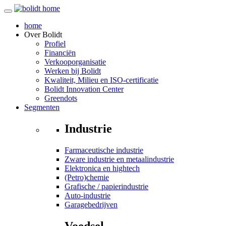
home
Over
Bolidt
Profiel
Financiën
Verkooporganisatie
Werken bij Bolidt
Kwaliteit, Milieu en ISO-certificatie
Bolidt Innovation Center
Greendots
Segmenten
Industrie
Farmaceutische industrie
Zware industrie en metaalindustrie
Elektronica en hightech
(Petro)chemie
Grafische / papierindustrie
Auto-industrie
Garagebedrijven
Voedsel