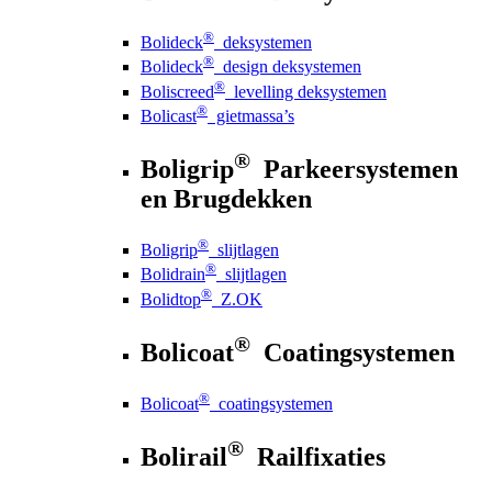
®
Bolideck
deksystemen
®
Bolideck
design deksystemen
®
Boliscreed
levelling deksystemen
®
Bolicast
gietmassa’s
®
Boligrip
Parkeersystemen
en Brugdekken
®
Boligrip
slijtlagen
®
Bolidrain
slijtlagen
®
Bolidtop
Z.OK
®
Bolicoat
Coatingsystemen
®
Bolicoat
coatingsystemen
®
Bolirail
Railfixaties