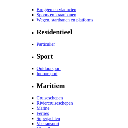
Bruggen en viaducten
Spoor- en kraanbanen
Wegen, startbanen en platforms
Residentieel
Particulier
Sport
Outdoorsport
Indoorsport
Maritiem
Cruiseschepen
Riviercruiseschepen
Marine
Ferries
Superjachten
Veetransport