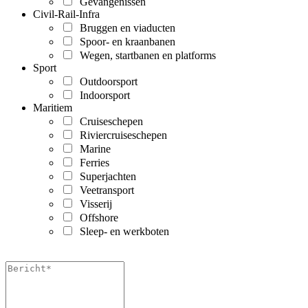
Gevangenissen
Civil-Rail-Infra
Bruggen en viaducten
Spoor- en kraanbanen
Wegen, startbanen en platforms
Sport
Outdoorsport
Indoorsport
Maritiem
Cruiseschepen
Riviercruiseschepen
Marine
Ferries
Superjachten
Veetransport
Visserij
Offshore
Sleep- en werkboten