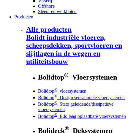
Visserij
Offshore
Sleep- en werkboten
Producten
Alle producten
Bolidt
industriële vloeren,
scheepsdekken, sportvloeren en
slijtlagen in de wegen en
utiliteitsbouw
®
Bolidtop
Vloersystemen
®
Bolidtop
vloersystemen
®
Bolidtop
Design sensationele vloersystemen
®
Bolidtop
Stato geleidende/dissipatieve
vloersystemen
®
Bolidtop
E.lo laag oplaadbare vloersystemen
®
Bolideck
Deksystemen