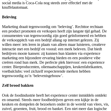
social media is Coca-Cola nog steeds zeer effectief met de
knuffelautomaat.
Beleving
Marketing draait tegenwoordig om ‘beleving’. Rechttoe rechtaan
een product promoten en verkopen heeft zijn langste tijd gehad. De
consumenten van tegenwoordig zijn goed geïnformeerd en hebben
de verkooppitch van een bedrijf allang op internet gelezen. Zij
willen meer: iets leren in plaats van alleen maar luisteren, creatieve
interactie met een bedrijf en vooral: een merk beleven. Dat biedt
bedrijven mooie kansen: zij kunnen hun klanten via experience
marketing een bijzondere ervaring bieden en een positieve vibe
creëren rond hun merk. De perfecte plek hiervoor: een experience
center. Bierproducenten, oliemaatschappijen, keukenfabrikanten,
voetbalclubs: veel zichzelf respecterende merken hebben
tegenwoordig zo’n ‘belevenisgebouw’.
Zelf brood bakken
Ook de foodindustrie heeft het experience center inmiddels ontdekt
en omarmd. Steeds meer foodbedrijven geven een kijkje in de
keuken en dompelen de bezoekers onder in de wereld van vlees, vis,
zuivel, groenten, fruit, brood en banket. Een niet meer dan logische