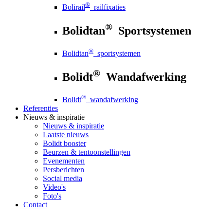
®
Bolirail
railfixaties
®
Bolidtan
Sportsystemen
®
Bolidtan
sportsystemen
®
Bolidt
Wandafwerking
®
Bolidt
wandafwerking
Referenties
Nieuws
& inspiratie
Nieuws
& inspiratie
Laatste nieuws
Bolidt booster
Beurzen & tentoonstellingen
Evenementen
Persberichten
Social media
Video's
Foto's
Contact