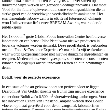
kunnen elkaar hier ontmoeten en volgens Unilever samen op
duurzame wijze werken aan gezonde voedingsinnovaties. Dat moet
‘food for the future’ opleveren: duurzame voedingsmiddelen die de
sterke groei van de wereldwijde voedselbehoefte aankunnen. Het
energieneutrale gebouw zelf is in elk geval futureproof. Onlangs
won Unilever maar liefst twee BREEAM Awards, waaronder de
publieksprijs.
2
Het 18.000 m
grote Global Foods Innovation Centre heeft diverse
laboratoria en een heuse ‘Pilot Plant’ waar nieuwe producten in
beperkte volumes worden gemaakt. Deze proeffabriek is verbonden
met de ‘Food & Customer Experience’: maar liefst vijf testkeukens
waar wordt geëxperimenteerd met nieuwe duurzame ingrediënten en
recepten. Medewerkers, voedingsexperts, studenten en consumenten
kunnen hier dagelijks allerlei innovaties testen en hun bevindingen
delen.
Bolidt: voor de perfecte experience
In een state of the art gebouw hoort een perfecte vloer te liggen.
Daarom liet Van Gelder groente en fruit in zijn nieuwe experience
2
center door Bolidt zo’n 6.500 m
vloerafwerking aanbrengen. Voor
het Innovation Centre van FrieslandCampina werden door Bolidt
vloeren op maat gecreëerd voor de ontvangsthal, laboratoria en
industriële ruimtes. Panerex koos voor kwaliteitsvloeren van Bolidt,