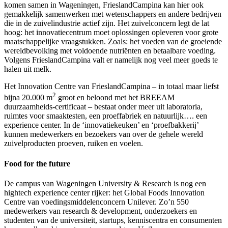
komen samen in Wageningen, FrieslandCampina kan hier ook
gemakkelijk samenwerken met wetenschappers en andere bedrijven
die in de zuivelindustrie actief zijn. Het zuivelconcern legt de lat
hoog: het innovatiecentrum moet oplossingen opleveren voor grote
maatschappelijke vraagstukken. Zoals: het voeden van de groeiende
wereldbevolking met voldoende nutriënten en betaalbare voeding.
Volgens FrieslandCampina valt er namelijk nog veel meer goeds te
halen uit melk.
Het Innovation Centre van FrieslandCampina – in totaal maar liefst
2
bijna 20.000 m
groot en beloond met het BREEAM
duurzaamheids-certificaat – bestaat onder meer uit laboratoria,
ruimtes voor smaaktesten, een proeffabriek en natuurlijk…. een
experience center. In de ‘innovatiekeuken’ en ‘proefbakkerij’
kunnen medewerkers en bezoekers van over de gehele wereld
zuivelproducten proeven, ruiken en voelen.
Food for the future
De campus van Wageningen University & Research is nog een
hightech experience center rijker: het Global Foods Innovation
Centre van voedingsmiddelenconcern Unilever. Zo’n 550
medewerkers van research & development, onderzoekers en
studenten van de universiteit, startups, kenniscentra en consumenten