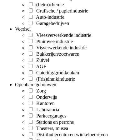
(Petro)chemie
Grafische / papierindustrie
Auto-industrie
Garagebedrijven
Voedsel
Vleesverwerkende industrie
Pluimvee industrie
Visverwerkende industrie
Bakkerijen/zoetwaren
Zuivel
AGF
Catering/grootkeuken
(Fris)drankindustrie
Openbare gebouwen
Zorg
Onderwijs
Kantoren
Laboratoria
Parkeergarages
Stations en perrons
Theaters, musea
Distributiecentra en winkelbedrijven