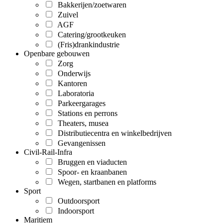
Bakkerijen/zoetwaren
Zuivel
AGF
Catering/grootkeuken
(Fris)drankindustrie
Openbare gebouwen
Zorg
Onderwijs
Kantoren
Laboratoria
Parkeergarages
Stations en perrons
Theaters, musea
Distributiecentra en winkelbedrijven
Gevangenissen
Civil-Rail-Infra
Bruggen en viaducten
Spoor- en kraanbanen
Wegen, startbanen en platforms
Sport
Outdoorsport
Indoorsport
Maritiem