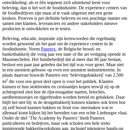
ontwikkeling: als er één segment zich uitstekend leent voor
beleving, dan is het wel de foodindustrie. De experience centers van
de foodbedrijven zijn maar al te vaak uitgerust met een grote
keuken. Proeven is per definitie beleven en een prachtige manier om
samen met klanten, leveranciers en andere stakeholders nieuwe
producten te ontwikkelen en te testen.
Beleving, educatie, inspiratie zijn kernwoorden die regelmatig
worden genoemd als het gaat om de experience centers in de
foodindustrie. Neem
Panerex
, de Belgische brood- en
banketbakkerij die vorig jaar een state of the art vestiging opende in
Maasmechelen. Het familiebedrijf dat al meer dan 80 jaar bestaat,
besloot een paar jaar geleden dat het tijd was voor groei. Maar niet
in een anoniem gebouw op even een anoniem industrieterrein. In
plaats daarvan bouwde Panerex een ‘belevingsbakkerij’ van 2.500
2
m
die voor een groot deel open is voor het publiek. Klanten
kunnen er hun stokbroden en croissantjes kopen terwijl zij op de
achtergrond zien hoe de rijst-nougatine taarten, brioches,
aardbeiensoesjes en tijgerbroden worden bereid en gebakken. Daar
blijft het niet bij: in de designbakkerij kunnen klanten ook leren hoe
zij zelf brood kunnen bakken en front row meemaken wat er
allemaal komt kijken bij het bereiden van een echte Limburgse vlaai.
Onder de titel ‘The Academy by Panerex’ biedt Panerex
particulieren en bedrijven, maar ook scholen een hele reeks
inspirerende bakkerijworkshops aan, inclusief intensieve hands-on