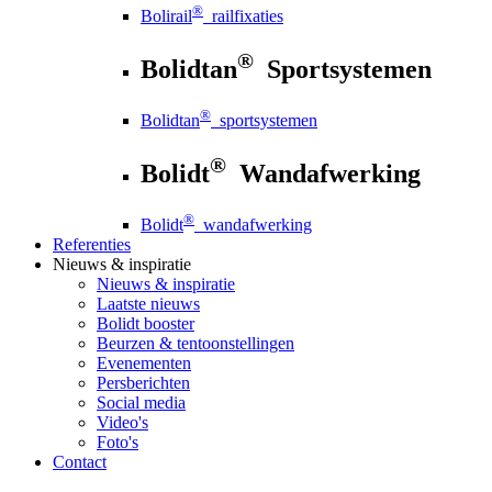
®
Bolirail
railfixaties
®
Bolidtan
Sportsystemen
®
Bolidtan
sportsystemen
®
Bolidt
Wandafwerking
®
Bolidt
wandafwerking
Referenties
Nieuws
& inspiratie
Nieuws
& inspiratie
Laatste nieuws
Bolidt booster
Beurzen & tentoonstellingen
Evenementen
Persberichten
Social media
Video's
Foto's
Contact