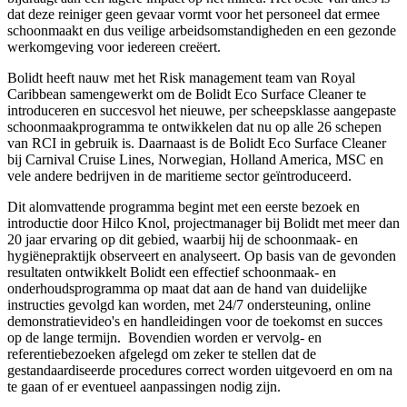
dat deze reiniger geen gevaar vormt voor het personeel dat ermee
schoonmaakt en dus veilige arbeidsomstandigheden en een gezonde
werkomgeving voor iedereen creëert.
Bolidt heeft nauw met het Risk management team van Royal
Caribbean samengewerkt om de Bolidt Eco Surface Cleaner te
introduceren en succesvol het nieuwe, per scheepsklasse aangepaste
schoonmaakprogramma te ontwikkelen dat nu op alle 26 schepen
van RCI in gebruik is. Daarnaast is de Bolidt Eco Surface Cleaner
bij Carnival Cruise Lines, Norwegian, Holland America, MSC en
vele andere bedrijven in de maritieme sector geïntroduceerd.
Dit alomvattende programma begint met een eerste bezoek en
introductie door Hilco Knol, projectmanager bij Bolidt met meer dan
20 jaar ervaring op dit gebied, waarbij hij de schoonmaak- en
hygiënepraktijk observeert en analyseert. Op basis van de gevonden
resultaten ontwikkelt Bolidt een effectief schoonmaak- en
onderhoudsprogramma op maat dat aan de hand van duidelijke
instructies gevolgd kan worden, met 24/7 ondersteuning, online
demonstratievideo's en handleidingen voor de toekomst en succes
op de lange termijn. Bovendien worden er vervolg- en
referentiebezoeken afgelegd om zeker te stellen dat de
gestandaardiseerde procedures correct worden uitgevoerd en om na
te gaan of er eventueel aanpassingen nodig zijn.