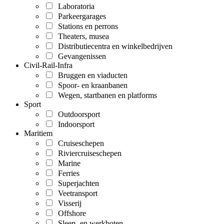
Laboratoria
Parkeergarages
Stations en perrons
Theaters, musea
Distributiecentra en winkelbedrijven
Gevangenissen
Civil-Rail-Infra
Bruggen en viaducten
Spoor- en kraanbanen
Wegen, startbanen en platforms
Sport
Outdoorsport
Indoorsport
Maritiem
Cruiseschepen
Riviercruiseschepen
Marine
Ferries
Superjachten
Veetransport
Visserij
Offshore
Sleep- en werkboten