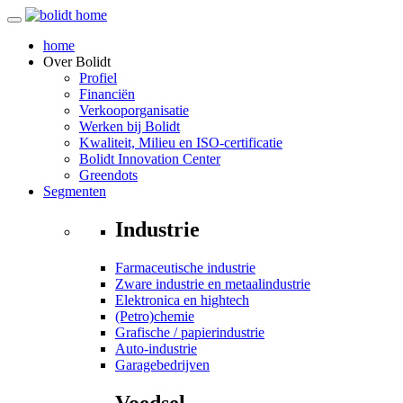
home
Over
Bolidt
Profiel
Financiën
Verkooporganisatie
Werken bij Bolidt
Kwaliteit, Milieu en ISO-certificatie
Bolidt Innovation Center
Greendots
Segmenten
Industrie
Farmaceutische industrie
Zware industrie en metaalindustrie
Elektronica en hightech
(Petro)chemie
Grafische / papierindustrie
Auto-industrie
Garagebedrijven
Voedsel