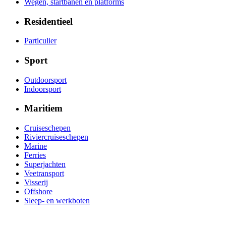
Wegen, startbanen en platforms
Residentieel
Particulier
Sport
Outdoorsport
Indoorsport
Maritiem
Cruiseschepen
Riviercruiseschepen
Marine
Ferries
Superjachten
Veetransport
Visserij
Offshore
Sleep- en werkboten