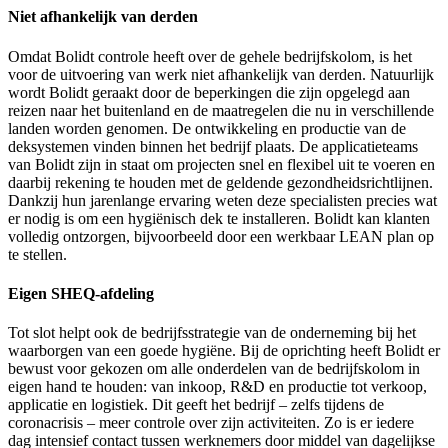
Niet afhankelijk van derden
Omdat Bolidt controle heeft over de gehele bedrijfskolom, is het
voor de uitvoering van werk niet afhankelijk van derden. Natuurlijk
wordt Bolidt geraakt door de beperkingen die zijn opgelegd aan
reizen naar het buitenland en de maatregelen die nu in verschillende
landen worden genomen. De ontwikkeling en productie van de
deksystemen vinden binnen het bedrijf plaats. De applicatieteams
van Bolidt zijn in staat om projecten snel en flexibel uit te voeren en
daarbij rekening te houden met de geldende gezondheidsrichtlijnen.
Dankzij hun jarenlange ervaring weten deze specialisten precies wat
er nodig is om een hygiënisch dek te installeren. Bolidt kan klanten
volledig ontzorgen, bijvoorbeeld door een werkbaar LEAN plan op
te stellen.
Eigen SHEQ-afdeling
Tot slot helpt ook de bedrijfsstrategie van de onderneming bij het
waarborgen van een goede hygiëne. Bij de oprichting heeft Bolidt er
bewust voor gekozen om alle onderdelen van de bedrijfskolom in
eigen hand te houden: van inkoop, R&D en productie tot verkoop,
applicatie en logistiek. Dit geeft het bedrijf – zelfs tijdens de
coronacrisis – meer controle over zijn activiteiten. Zo is er iedere
dag intensief contact tussen werknemers door middel van dagelijkse