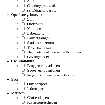
AGF
Catering/grootkeuken
(Fris)drankindustrie
Openbare gebouwen
Zorg
Onderwijs
Kantoren
Laboratoria
Parkeergarages
Stations en perrons
Theaters, musea
Distributiecentra en winkelbedrijven
Gevangenissen
Civil-Rail-Infra
Bruggen en viaducten
Spoor- en kraanbanen
Wegen, startbanen en platforms
Sport
Outdoorsport
Indoorsport
Maritiem
Cruiseschepen
Riviercruiseschepen