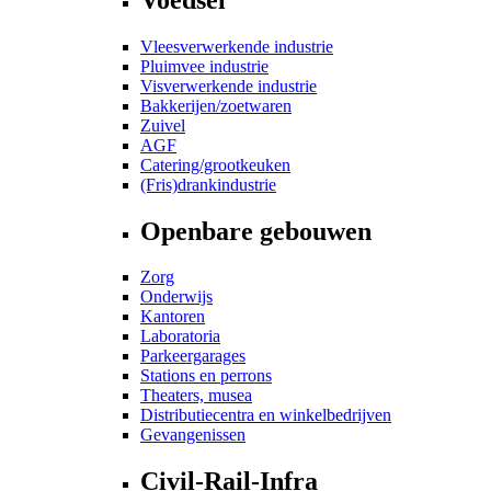
Vleesverwerkende industrie
Pluimvee industrie
Visverwerkende industrie
Bakkerijen/zoetwaren
Zuivel
AGF
Catering/grootkeuken
(Fris)drankindustrie
Openbare gebouwen
Zorg
Onderwijs
Kantoren
Laboratoria
Parkeergarages
Stations en perrons
Theaters, musea
Distributiecentra en winkelbedrijven
Gevangenissen
Civil-Rail-Infra