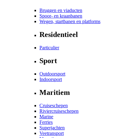
Bruggen en viaducten
Spoor- en kraanbanen
Wegen, startbanen en platforms
Residentieel
Particulier
Sport
Outdoorsport
Indoorsport
Maritiem
Cruiseschepen
Riviercruiseschepen
Marine
Ferries
Superjachten
Veetransport