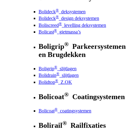
®
Bolideck
deksystemen
®
Bolideck
design deksystemen
®
Boliscreed
levelling deksystemen
®
Bolicast
gietmassa’s
®
Boligrip
Parkeersystemen
en Brugdekken
®
Boligrip
slijtlagen
®
Bolidrain
slijtlagen
®
Bolidtop
Z.OK
®
Bolicoat
Coatingsystemen
®
Bolicoat
coatingsystemen
®
Bolirail
Railfixaties