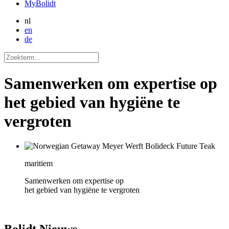
MyBolidt
nl
en
de
Samenwerken om expertise op
het gebied van hygiëne te
vergroten
maritiem
Samenwerken om expertise op
het gebied van hygiëne te vergroten
Bolidt
Nieuws