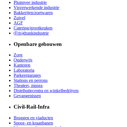
Pluimvee industrie
Visverwerkende industrie
Bakkerijen/zoetwaren
Zuivel
AGF
Catering/grootkeuken
(Fris)drankindustrie
Openbare gebouwen
Zorg
Onderwijs
Kantoren
Laboratoria
Parkeergarages
Stations en perrons
Theaters, musea
Distributiecentra en winkelbedrijven
Gevangenissen
Civil-Rail-Infra
Bruggen en viaducten
Spoor- en kraanbanen