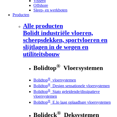
Visserij
Offshore
Sleep- en werkboten
Producten
Alle producten
Bolidt
industriële vloeren,
scheepsdekken, sportvloeren en
slijtlagen in de wegen en
utiliteitsbouw
®
Bolidtop
Vloersystemen
®
Bolidtop
vloersystemen
®
Bolidtop
Design sensationele vloersystemen
®
Bolidtop
Stato geleidende/dissipatieve
vloersystemen
®
Bolidtop
E.lo laag oplaadbare vloersystemen
®
Bolideck
Deksystemen