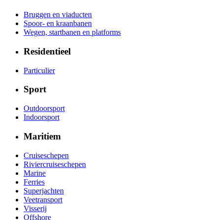
Bruggen en viaducten
Spoor- en kraanbanen
Wegen, startbanen en platforms
Residentieel
Particulier
Sport
Outdoorsport
Indoorsport
Maritiem
Cruiseschepen
Riviercruiseschepen
Marine
Ferries
Superjachten
Veetransport
Visserij
Offshore