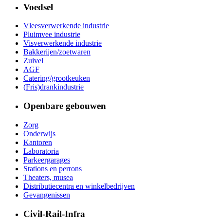
Voedsel
Vleesverwerkende industrie
Pluimvee industrie
Visverwerkende industrie
Bakkerijen/zoetwaren
Zuivel
AGF
Catering/grootkeuken
(Fris)drankindustrie
Openbare gebouwen
Zorg
Onderwijs
Kantoren
Laboratoria
Parkeergarages
Stations en perrons
Theaters, musea
Distributiecentra en winkelbedrijven
Gevangenissen
Civil-Rail-Infra