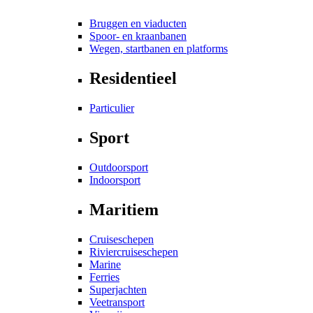
Bruggen en viaducten
Spoor- en kraanbanen
Wegen, startbanen en platforms
Residentieel
Particulier
Sport
Outdoorsport
Indoorsport
Maritiem
Cruiseschepen
Riviercruiseschepen
Marine
Ferries
Superjachten
Veetransport