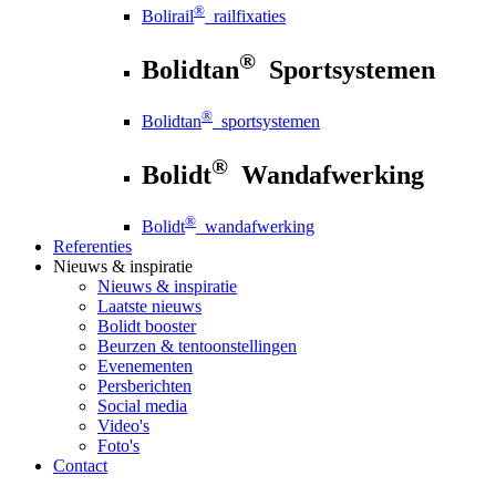
®
Bolirail
railfixaties
®
Bolidtan
Sportsystemen
®
Bolidtan
sportsystemen
®
Bolidt
Wandafwerking
®
Bolidt
wandafwerking
Referenties
Nieuws
& inspiratie
Nieuws
& inspiratie
Laatste nieuws
Bolidt booster
Beurzen & tentoonstellingen
Evenementen
Persberichten
Social media
Video's
Foto's
Contact