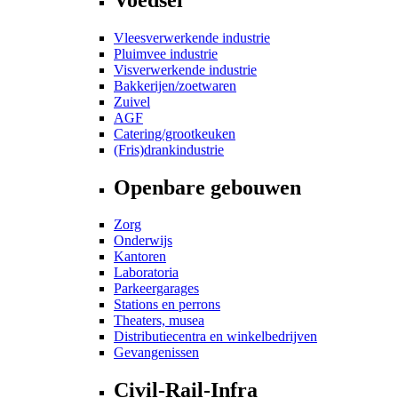
Vleesverwerkende industrie
Pluimvee industrie
Visverwerkende industrie
Bakkerijen/zoetwaren
Zuivel
AGF
Catering/grootkeuken
(Fris)drankindustrie
Openbare gebouwen
Zorg
Onderwijs
Kantoren
Laboratoria
Parkeergarages
Stations en perrons
Theaters, musea
Distributiecentra en winkelbedrijven
Gevangenissen
Civil-Rail-Infra