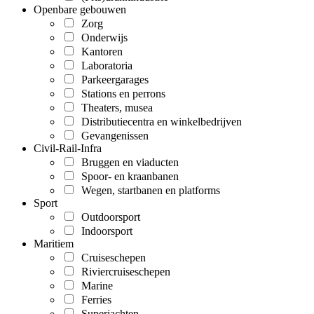
Openbare gebouwen
Zorg
Onderwijs
Kantoren
Laboratoria
Parkeergarages
Stations en perrons
Theaters, musea
Distributiecentra en winkelbedrijven
Gevangenissen
Civil-Rail-Infra
Bruggen en viaducten
Spoor- en kraanbanen
Wegen, startbanen en platforms
Sport
Outdoorsport
Indoorsport
Maritiem
Cruiseschepen
Riviercruiseschepen
Marine
Ferries
Superjachten