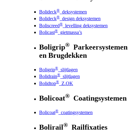
®
Bolideck
deksystemen
®
Bolideck
design deksystemen
®
Boliscreed
levelling deksystemen
®
Bolicast
gietmassa’s
®
Boligrip
Parkeersystemen
en Brugdekken
®
Boligrip
slijtlagen
®
Bolidrain
slijtlagen
®
Bolidtop
Z.OK
®
Bolicoat
Coatingsystemen
®
Bolicoat
coatingsystemen
®
Bolirail
Railfixaties