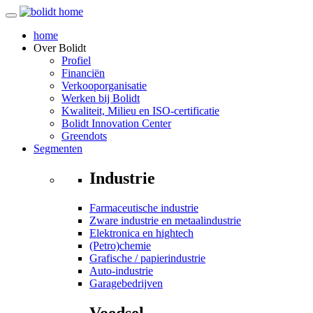
home
Over
Bolidt
Profiel
Financiën
Verkooporganisatie
Werken bij Bolidt
Kwaliteit, Milieu en ISO-certificatie
Bolidt Innovation Center
Greendots
Segmenten
Industrie
Farmaceutische industrie
Zware industrie en metaalindustrie
Elektronica en hightech
(Petro)chemie
Grafische / papierindustrie
Auto-industrie
Garagebedrijven
Voedsel