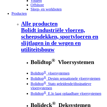
Visserij
Offshore
Sleep- en werkboten
Producten
Alle producten
Bolidt
industriële vloeren,
scheepsdekken, sportvloeren en
slijtlagen in de wegen en
utiliteitsbouw
®
Bolidtop
Vloersystemen
®
Bolidtop
vloersystemen
®
Bolidtop
Design sensationele vloersystemen
®
Bolidtop
Stato geleidende/dissipatieve
vloersystemen
®
Bolidtop
E.lo laag oplaadbare vloersystemen
®
Bolideck
Deksystemen