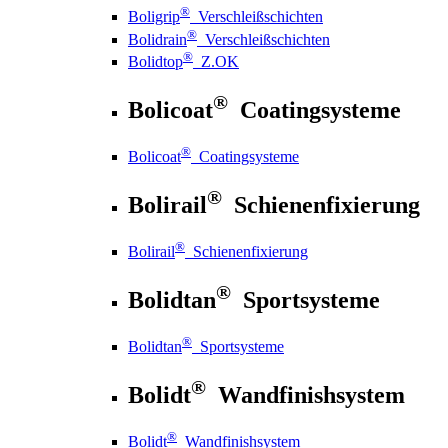
®
Boligrip
Verschleißschichten
®
Bolidrain
Verschleißschichten
®
Bolidtop
Z.OK
®
Bolicoat
Coatingsysteme
®
Bolicoat
Coatingsysteme
®
Bolirail
Schienenfixierung
®
Bolirail
Schienenfixierung
®
Bolidtan
Sportsysteme
®
Bolidtan
Sportsysteme
®
Bolidt
Wandfinishsystem
®
Bolidt
Wandfinishsystem