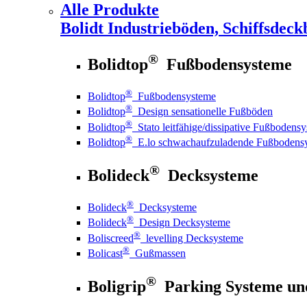
Alle Produkte
Bolidt
Industrieböden, Schiffsdeck
®
Bolidtop
Fußbodensysteme
®
Bolidtop
Fußbodensysteme
®
Bolidtop
Design sensationelle Fußböden
®
Bolidtop
Stato leitfähige/dissipative Fußbodens
®
Bolidtop
E.lo schwachaufzuladende Fußbodens
®
Bolideck
Decksysteme
®
Bolideck
Decksysteme
®
Bolideck
Design Decksysteme
®
Boliscreed
levelling Decksysteme
®
Bolicast
Gußmassen
®
Boligrip
Parking Systeme un