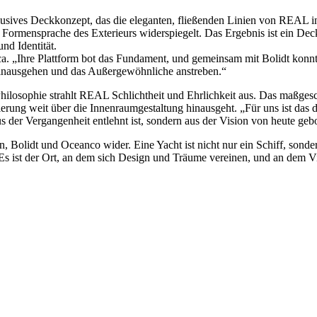
ives Deckkonzept, das die eleganten, fließenden Linien von REAL in di
Formensprache des Exterieurs widerspiegelt. Das Ergebnis ist ein Deck,
und Identität.
ca. „Ihre Plattform bot das Fundament, und gemeinsam mit Bolidt konnte
hinausgehen und das Außergewöhnliche anstreben.“
ilosophie strahlt REAL Schlichtheit und Ehrlichkeit aus. Das maßgeschn
erung weit über die Innenraumgestaltung hinausgeht. „Für uns ist das d
aus der Vergangenheit entlehnt ist, sondern aus der Vision von heute geb
 Bolidt und Oceanco wider. Eine Yacht ist nicht nur ein Schiff, sonde
 „Es ist der Ort, an dem sich Design und Träume vereinen, und an dem V