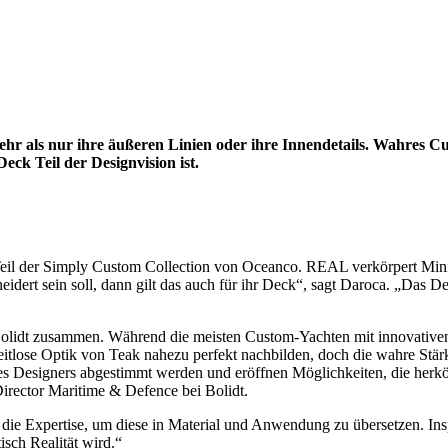
 mehr als nur ihre äußeren Linien oder ihre Innendetails. Wahres 
eck Teil der Designvision ist.
il der Simply Custom Collection von Oceanco. REAL verkörpert Minimal
rt sein soll, dann gilt das auch für ihr Deck“, sagt Daroca. „Das Deck
lidt zusammen. Während die meisten Custom-Yachten mit innovativen E
itlose Optik von Teak nahezu perfekt nachbilden, doch die wahre Stärke
des Designers abgestimmt werden und eröffnen Möglichkeiten, die herk
Director Maritime & Defence bei Bolidt.
n die Expertise, um diese in Material und Anwendung zu übersetzen. In
isch Realität wird.“