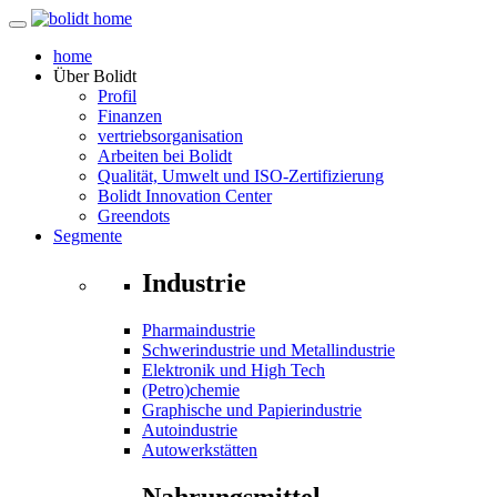
home
Über
Bolidt
Profil
Finanzen
vertriebsorganisation
Arbeiten bei Bolidt
Qualität, Umwelt und ISO-Zertifizierung
Bolidt Innovation Center
Greendots
Segmente
Industrie
Pharmaindustrie
Schwerindustrie und Metallindustrie
Elektronik und High Tech
(Petro)chemie
Graphische und Papierindustrie
Autoindustrie
Autowerkstätten
Nahrungsmittel