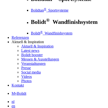
®
Bolidtan
Sportsysteme
®
Bolidt
Wandfinishsystem
®
Bolidt
Wandfinishsystem
Referenzen
Aktuell
& Inspiration
Aktuell
& Inspiration
Latest news
Bolidt booster
Messen & Ausstellungen
Veranstaltungen
Presse
Social media
Videos
Photos
Kontakt
MyBolidt
nl
en