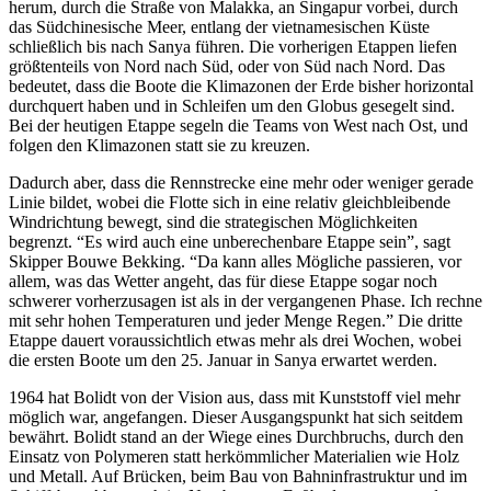
herum, durch die Straße von Malakka, an Singapur vorbei, durch
das Südchinesische Meer, entlang der vietnamesischen Küste
schließlich bis nach Sanya führen. Die vorherigen Etappen liefen
größtenteils von Nord nach Süd, oder von Süd nach Nord. Das
bedeutet, dass die Boote die Klimazonen der Erde bisher horizontal
durchquert haben und in Schleifen um den Globus gesegelt sind.
Bei der heutigen Etappe segeln die Teams von West nach Ost, und
folgen den Klimazonen statt sie zu kreuzen.
Dadurch aber, dass die Rennstrecke eine mehr oder weniger gerade
Linie bildet, wobei die Flotte sich in eine relativ gleichbleibende
Windrichtung bewegt, sind die strategischen Möglichkeiten
begrenzt. “Es wird auch eine unberechenbare Etappe sein”, sagt
Skipper Bouwe Bekking. “Da kann alles Mögliche passieren, vor
allem, was das Wetter angeht, das für diese Etappe sogar noch
schwerer vorherzusagen ist als in der vergangenen Phase. Ich rechne
mit sehr hohen Temperaturen und jeder Menge Regen.” Die dritte
Etappe dauert voraussichtlich etwas mehr als drei Wochen, wobei
die ersten Boote um den 25. Januar in Sanya erwartet werden.
1964 hat Bolidt von der Vision aus, dass mit Kunststoff viel mehr
möglich war, angefangen. Dieser Ausgangspunkt hat sich seitdem
bewährt. Bolidt stand an der Wiege eines Durchbruchs, durch den
Einsatz von Polymeren statt herkömmlicher Materialien wie Holz
und Metall. Auf Brücken, beim Bau von Bahninfrastruktur und im