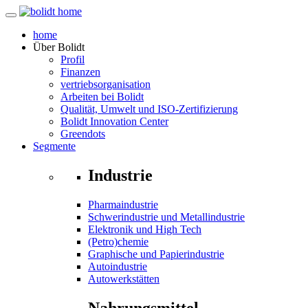
home
Über
Bolidt
Profil
Finanzen
vertriebsorganisation
Arbeiten bei Bolidt
Qualität, Umwelt und ISO-Zertifizierung
Bolidt Innovation Center
Greendots
Segmente
Industrie
Pharmaindustrie
Schwerindustrie und Metallindustrie
Elektronik und High Tech
(Petro)chemie
Graphische und Papierindustrie
Autoindustrie
Autowerkstätten
Nahrungsmittel