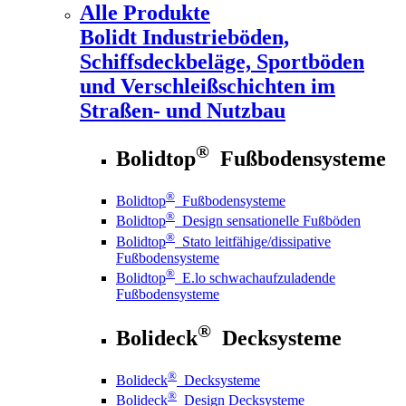
Alle Produkte
Bolidt
Industrieböden,
Schiffsdeckbeläge, Sportböden
und Verschleißschichten im
Straßen- und Nutzbau
®
Bolidtop
Fußbodensysteme
®
Bolidtop
Fußbodensysteme
®
Bolidtop
Design sensationelle Fußböden
®
Bolidtop
Stato leitfähige/dissipative
Fußbodensysteme
®
Bolidtop
E.lo schwachaufzuladende
Fußbodensysteme
®
Bolideck
Decksysteme
®
Bolideck
Decksysteme
®
Bolideck
Design Decksysteme