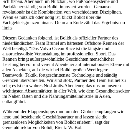
Schiffsbau. Aber auch im Nutzbau, wo Fußbodensysteme und
Parkdächer ständig von Bolidt innoviert wurden. Genauso
revolutionär ist die Kombination von verschiedenen Disziplinen.
Wenn es nützlich oder nötig ist, blickt Bolidt über die
Fachgebietsgrenzen hinaus. Denn am Ende zählt das Ergebnis: no
limits.
Diesem Gedanken folgend, ist Bolidt als offizieller Partner des
niederländischen Team Brunel am härtesten Offshore-Rennen der
Welt beteiligt. “Das Volvo Ocean Race ist die längste und
anspruchsvollste Veranstaltung im professionellen Sport. Das
Rennen bringt außergewöhnliche Geschichten menschlicher
Leistung hervor und vereint Abenteuer auf internationaler Ebene mit
allen Aspekten, auf die wir bei Bolidt großen Wert legen:
Teamwork, Taktik, fortgeschrittenste Technologie und ständig
Grenzen überschreiten. Wir sind stolz, Partner des Team Brunel zu
sein; es ist ein wahres No-Limits-Abenteuer, das uns an unseren
wichtigsten Absatzmärkten in aller Welt, wie dem Gesundheitssektor
im Nahen Osten und die Nahrungsmittelindustrie in Asien,
entlangführt.
Während der Etappenstopps rund um den Globus empfangen wir
neue und bestehende Geschäftspartner und lassen sie die
grenzenlosen Möglichkeiten von Bolidt erleben”, sagt der
Generaldirektor von Bolidt, Rientz W. Bol.