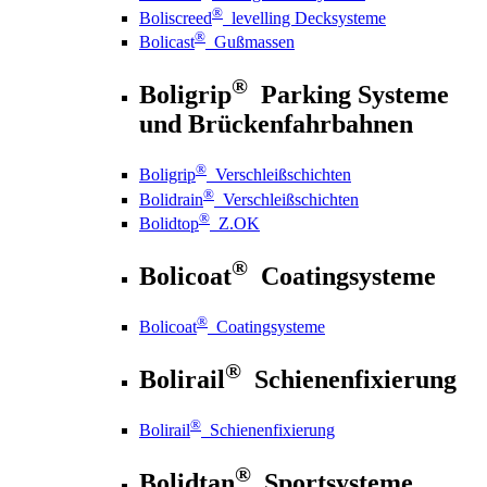
®
Boliscreed
levelling Decksysteme
®
Bolicast
Gußmassen
®
Boligrip
Parking Systeme
und Brückenfahrbahnen
®
Boligrip
Verschleißschichten
®
Bolidrain
Verschleißschichten
®
Bolidtop
Z.OK
®
Bolicoat
Coatingsysteme
®
Bolicoat
Coatingsysteme
®
Bolirail
Schienenfixierung
®
Bolirail
Schienenfixierung
®
Bolidtan
Sportsysteme