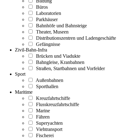
Bildung
Büros
Laboratorien
Parkhäuser
Bahnhöfe und Bahnsteige
Theater, Museen
Distributionszentren und Ladengeschäfte
Gefängnisse
Zivil-Bahn-Infra
Brücken und Viadukte
Bahngleise, Kranbahnen
Straßen, Startbahnen und Vorfelder
Sport
Außenbahnen
Sporthallen
Maritime
Kreuzfahrtschiffe
Flusskreuzfahrtschiffe
Marine
Fähren
Superyachten
Viehtransport
Fischerei