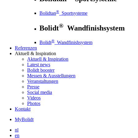
®
Bolidtan
Sportsysteme
®
Bolidt
Wandfinishsystem
®
Bolidt
Wandfinishsystem
Referenzen
Aktuell
& Inspiration
Aktuell
& Inspiration
Latest news
Bolidt booster
Messen & Ausstellungen
Veranstaltungen
Presse
Social media
Videos
Photos
Kontakt
MyBolidt
nl
en