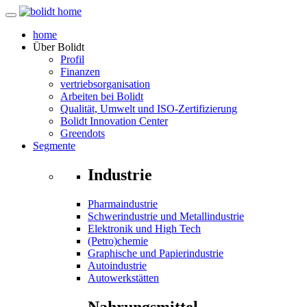
home
Über
Bolidt
Profil
Finanzen
vertriebsorganisation
Arbeiten bei Bolidt
Qualität, Umwelt und ISO-Zertifizierung
Bolidt Innovation Center
Greendots
Segmente
Industrie
Pharmaindustrie
Schwerindustrie und Metallindustrie
Elektronik und High Tech
(Petro)chemie
Graphische und Papierindustrie
Autoindustrie
Autowerkstätten
Nahrungsmittel