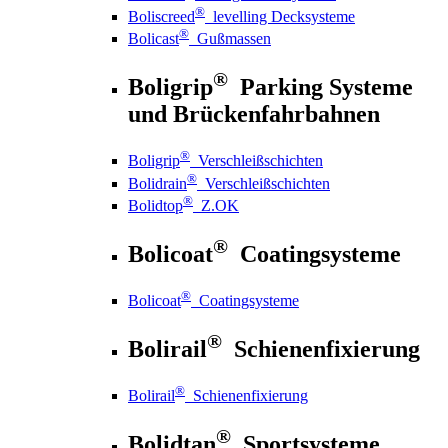
®
Boliscreed
levelling Decksysteme
®
Bolicast
Gußmassen
®
Boligrip
Parking Systeme
und Brückenfahrbahnen
®
Boligrip
Verschleißschichten
®
Bolidrain
Verschleißschichten
®
Bolidtop
Z.OK
®
Bolicoat
Coatingsysteme
®
Bolicoat
Coatingsysteme
®
Bolirail
Schienenfixierung
®
Bolirail
Schienenfixierung
®
Bolidtan
Sportsysteme