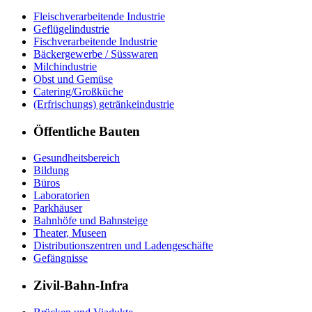
Fleischverarbeitende Industrie
Geflügelindustrie
Fischverarbeitende Industrie
Bäckergewerbe / Süsswaren
Milchindustrie
Obst und Gemüse
Catering/Großküche
(Erfrischungs) getränkeindustrie
Öffentliche Bauten
Gesundheitsbereich
Bildung
Büros
Laboratorien
Parkhäuser
Bahnhöfe und Bahnsteige
Theater, Museen
Distributionszentren und Ladengeschäfte
Gefängnisse
Zivil-Bahn-Infra