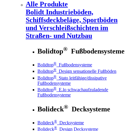
Alle Produkte
Bolidt
Industrieböden,
Schiffsdeckbeläge, Sportböden
und Verschleißschichten im
Straßen- und Nutzbau
®
Bolidtop
Fußbodensysteme
®
Bolidtop
Fußbodensysteme
®
Bolidtop
Design sensationelle Fußböden
®
Bolidtop
Stato leitfähige/dissipative
Fußbodensysteme
®
Bolidtop
E.lo schwachaufzuladende
Fußbodensysteme
®
Bolideck
Decksysteme
®
Bolideck
Decksysteme
®
Bolideck
Design Decksysteme