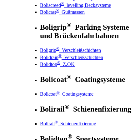
®
Boliscreed
levelling Decksysteme
®
Bolicast
Gußmassen
®
Boligrip
Parking Systeme
und Brückenfahrbahnen
®
Boligrip
Verschleißschichten
®
Bolidrain
Verschleißschichten
®
Bolidtop
Z.OK
®
Bolicoat
Coatingsysteme
®
Bolicoat
Coatingsysteme
®
Bolirail
Schienenfixierung
®
Bolirail
Schienenfixierung
®
Bolidtan
Sportsysteme