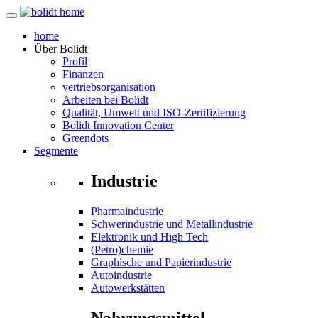
home
Über
Bolidt
Profil
Finanzen
vertriebsorganisation
Arbeiten bei Bolidt
Qualität, Umwelt und ISO-Zertifizierung
Bolidt Innovation Center
Greendots
Segmente
Industrie
Pharmaindustrie
Schwerindustrie und Metallindustrie
Elektronik und High Tech
(Petro)chemie
Graphische und Papierindustrie
Autoindustrie
Autowerkstätten
Nahrungsmittel