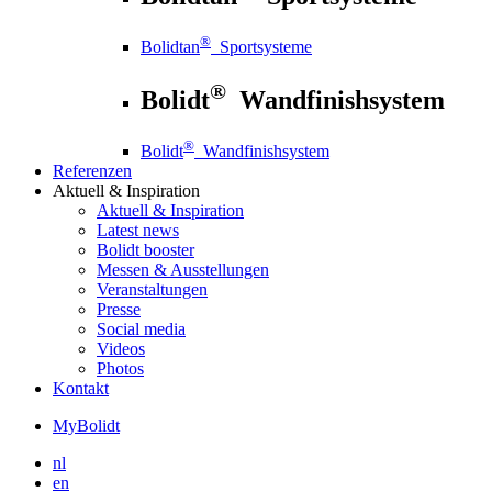
®
Bolidtan
Sportsysteme
®
Bolidt
Wandfinishsystem
®
Bolidt
Wandfinishsystem
Referenzen
Aktuell
& Inspiration
Aktuell
& Inspiration
Latest news
Bolidt booster
Messen & Ausstellungen
Veranstaltungen
Presse
Social media
Videos
Photos
Kontakt
MyBolidt
nl
en