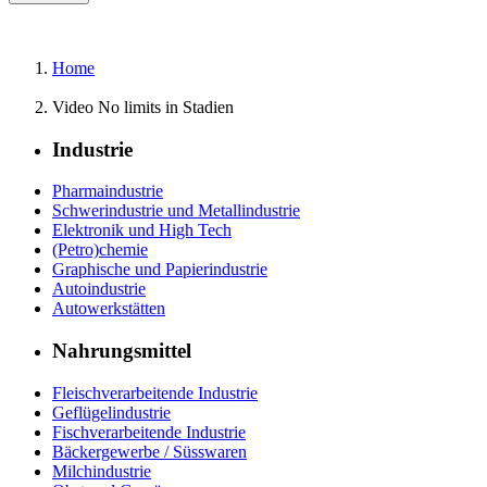
Home
Video No limits in Stadien
Industrie
Pharmaindustrie
Schwerindustrie und Metallindustrie
Elektronik und High Tech
(Petro)chemie
Graphische und Papierindustrie
Autoindustrie
Autowerkstätten
Nahrungsmittel
Fleischverarbeitende Industrie
Geflügelindustrie
Fischverarbeitende Industrie
Bäckergewerbe / Süsswaren
Milchindustrie