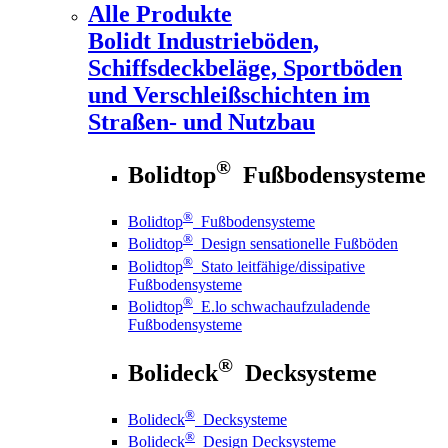
Alle Produkte
Bolidt
Industrieböden,
Schiffsdeckbeläge, Sportböden
und Verschleißschichten im
Straßen- und Nutzbau
®
Bolidtop
Fußbodensysteme
®
Bolidtop
Fußbodensysteme
®
Bolidtop
Design sensationelle Fußböden
®
Bolidtop
Stato leitfähige/dissipative
Fußbodensysteme
®
Bolidtop
E.lo schwachaufzuladende
Fußbodensysteme
®
Bolideck
Decksysteme
®
Bolideck
Decksysteme
®
Bolideck
Design Decksysteme