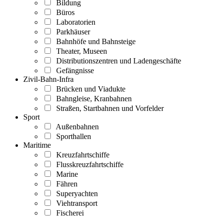
Bildung
Büros
Laboratorien
Parkhäuser
Bahnhöfe und Bahnsteige
Theater, Museen
Distributionszentren und Ladengeschäfte
Gefängnisse
Zivil-Bahn-Infra
Brücken und Viadukte
Bahngleise, Kranbahnen
Straßen, Startbahnen und Vorfelder
Sport
Außenbahnen
Sporthallen
Maritime
Kreuzfahrtschiffe
Flusskreuzfahrtschiffe
Marine
Fähren
Superyachten
Viehtransport
Fischerei