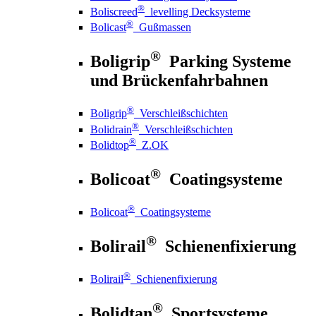
®
Boliscreed
levelling Decksysteme
®
Bolicast
Gußmassen
®
Boligrip
Parking Systeme
und Brückenfahrbahnen
®
Boligrip
Verschleißschichten
®
Bolidrain
Verschleißschichten
®
Bolidtop
Z.OK
®
Bolicoat
Coatingsysteme
®
Bolicoat
Coatingsysteme
®
Bolirail
Schienenfixierung
®
Bolirail
Schienenfixierung
®
Bolidtan
Sportsysteme