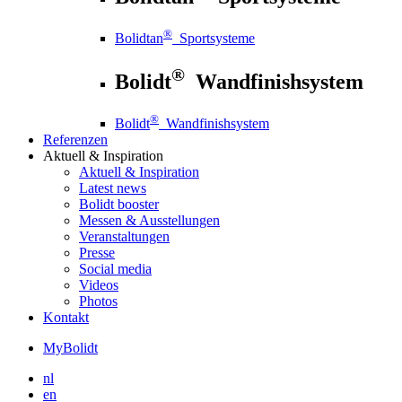
®
Bolidtan
Sportsysteme
®
Bolidt
Wandfinishsystem
®
Bolidt
Wandfinishsystem
Referenzen
Aktuell
& Inspiration
Aktuell
& Inspiration
Latest news
Bolidt booster
Messen & Ausstellungen
Veranstaltungen
Presse
Social media
Videos
Photos
Kontakt
MyBolidt
nl
en