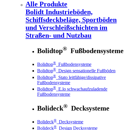
Alle Produkte
Bolidt
Industrieböden,
Schiffsdeckbeläge, Sportböden
und Verschleißschichten im
Straßen- und Nutzbau
®
Bolidtop
Fußbodensysteme
®
Bolidtop
Fußbodensysteme
®
Bolidtop
Design sensationelle Fußböden
®
Bolidtop
Stato leitfähige/dissipative
Fußbodensysteme
®
Bolidtop
E.lo schwachaufzuladende
Fußbodensysteme
®
Bolideck
Decksysteme
®
Bolideck
Decksysteme
®
Bolideck
Design Decksysteme