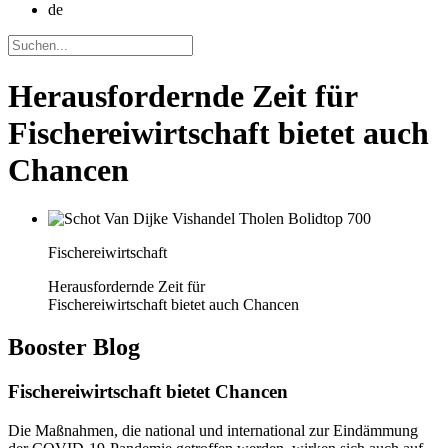
de
Herausfordernde Zeit für
Fischereiwirtschaft bietet auch
Chancen
Fischereiwirtschaft
Herausfordernde Zeit für
Fischereiwirtschaft bietet auch Chancen
Booster
Blog
Fischereiwirtschaft bietet Chancen
Die Maßnahmen, die national und international zur Eindämmung