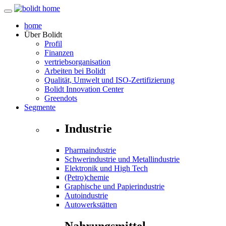
home
Über
Bolidt
Profil
Finanzen
vertriebsorganisation
Arbeiten bei Bolidt
Qualität, Umwelt und ISO-Zertifizierung
Bolidt Innovation Center
Greendots
Segmente
Industrie
Pharmaindustrie
Schwerindustrie und Metallindustrie
Elektronik und High Tech
(Petro)chemie
Graphische und Papierindustrie
Autoindustrie
Autowerkstätten
Nahrungsmittel