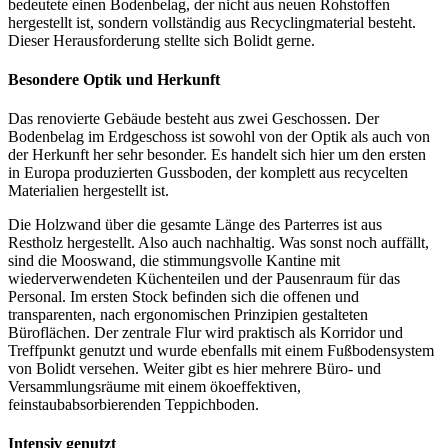
bedeutete einen Bodenbelag, der nicht aus neuen Rohstoffen
hergestellt ist, sondern vollständig aus Recyclingmaterial besteht.
Dieser Herausforderung stellte sich Bolidt gerne.
Besondere Optik und Herkunft
Das renovierte Gebäude besteht aus zwei Geschossen. Der
Bodenbelag im Erdgeschoss ist sowohl von der Optik als auch von
der Herkunft her sehr besonder. Es handelt sich hier um den ersten
in Europa produzierten Gussboden, der komplett aus recycelten
Materialien hergestellt ist.
Die Holzwand über die gesamte Länge des Parterres ist aus
Restholz hergestellt. Also auch nachhaltig. Was sonst noch auffällt,
sind die Mooswand, die stimmungsvolle Kantine mit
wiederverwendeten Küchenteilen und der Pausenraum für das
Personal. Im ersten Stock befinden sich die offenen und
transparenten, nach ergonomischen Prinzipien gestalteten
Büroflächen. Der zentrale Flur wird praktisch als Korridor und
Treffpunkt genutzt und wurde ebenfalls mit einem Fußbodensystem
von Bolidt versehen. Weiter gibt es hier mehrere Büro- und
Versammlungsräume mit einem ökoeffektiven,
feinstaubabsorbierenden Teppichboden.
Intensiv genutzt