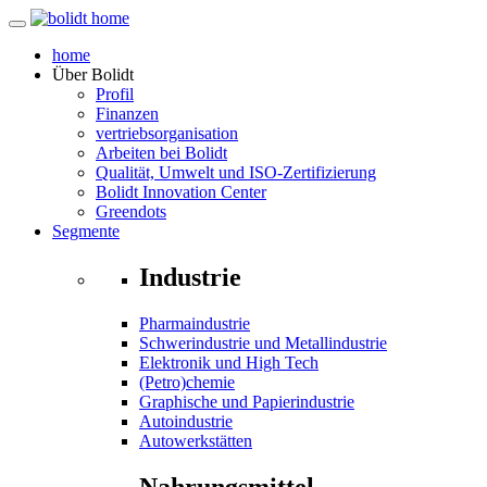
home
Über
Bolidt
Profil
Finanzen
vertriebsorganisation
Arbeiten bei Bolidt
Qualität, Umwelt und ISO-Zertifizierung
Bolidt Innovation Center
Greendots
Segmente
Industrie
Pharmaindustrie
Schwerindustrie und Metallindustrie
Elektronik und High Tech
(Petro)chemie
Graphische und Papierindustrie
Autoindustrie
Autowerkstätten
Nahrungsmittel