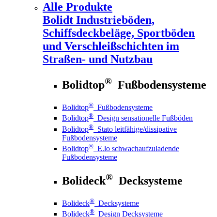
Alle Produkte
Bolidt
Industrieböden,
Schiffsdeckbeläge, Sportböden
und Verschleißschichten im
Straßen- und Nutzbau
®
Bolidtop
Fußbodensysteme
®
Bolidtop
Fußbodensysteme
®
Bolidtop
Design sensationelle Fußböden
®
Bolidtop
Stato leitfähige/dissipative
Fußbodensysteme
®
Bolidtop
E.lo schwachaufzuladende
Fußbodensysteme
®
Bolideck
Decksysteme
®
Bolideck
Decksysteme
®
Bolideck
Design Decksysteme