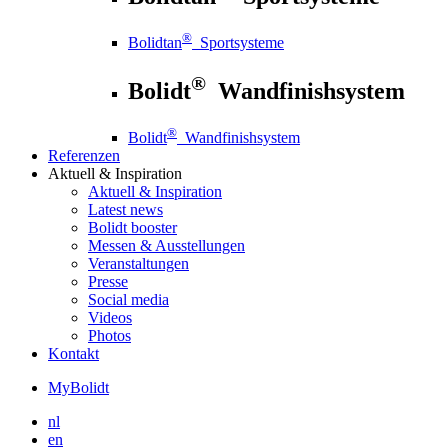
®
Bolidtan
Sportsysteme
®
Bolidt
Wandfinishsystem
®
Bolidt
Wandfinishsystem
Referenzen
Aktuell
& Inspiration
Aktuell
& Inspiration
Latest news
Bolidt booster
Messen & Ausstellungen
Veranstaltungen
Presse
Social media
Videos
Photos
Kontakt
MyBolidt
nl
en