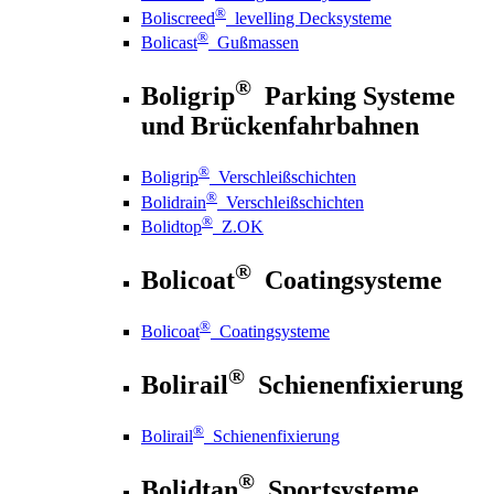
®
Boliscreed
levelling Decksysteme
®
Bolicast
Gußmassen
®
Boligrip
Parking Systeme
und Brückenfahrbahnen
®
Boligrip
Verschleißschichten
®
Bolidrain
Verschleißschichten
®
Bolidtop
Z.OK
®
Bolicoat
Coatingsysteme
®
Bolicoat
Coatingsysteme
®
Bolirail
Schienenfixierung
®
Bolirail
Schienenfixierung
®
Bolidtan
Sportsysteme