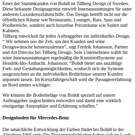
Einer der Stammkunden von Bolidt ist Tillberg Design of Sweden.
Diese bekannte Designagentur entwirft Innenausstattungen für unter
anderem Luxuskreuzfahrtschiffe. Das Design betrifft nicht nur die
öffentlichen Räume wie Restaurants, Lounges, Bars, Spas und
Poolbereiche, sondern auch luxuriöse Privaträume wie Suiten und
Kabinen.
Tillberg entwickelt für jeden Auftraggeber ein individuelles Design.
“ Wir nehmen uns die Zeit, um den Kunden und seine
Designwünsche kennenzulernen”, sagt Fredrik Johansson, Partner
und Art Director bei Tillberg Design. Sein Unternehmen wählt für
seine Innenausstattungen regelmäßig die Kunststoffsysteme aus
Hendrik-Ido-Ambacht. Johansson: “Bolidt bietet uns unzählige
Farb- und Gestaltungsmöglichkeiten, wodurch sich die Systeme
ausgezeichnet an die individuellen Bedürfnisse unserer Kunden
anpassen lassen. Im Kreuzfahrtgeschäft wird die Passagiererfahrung
an Bord immer wichtiger.
Wir können die Bodenbeläge von Bolidt speziell auf unsere
Auftraggeber zugeschnitten entwerfen und damit eine wirklich
einzigartige Atmosphäre und Erfahrung schaffen.”
Designboden für Mercedes-Benz
Die tatsächliche Entwicklung der Farben findet bei Bolidt in der
Abteilung F&E statt. Die Designmöglichkeiten haben sich im Laufe