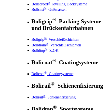
®
Boliscreed
levelling Decksysteme
®
Bolicast
Gußmassen
®
Boligrip
Parking Systeme
und Brückenfahrbahnen
®
Boligrip
Verschleißschichten
®
Bolidrain
Verschleißschichten
®
Bolidtop
Z.OK
®
Bolicoat
Coatingsysteme
®
Bolicoat
Coatingsysteme
®
Bolirail
Schienenfixierung
®
Bolirail
Schienenfixierung
®
Bolidtan
Sportsysteme