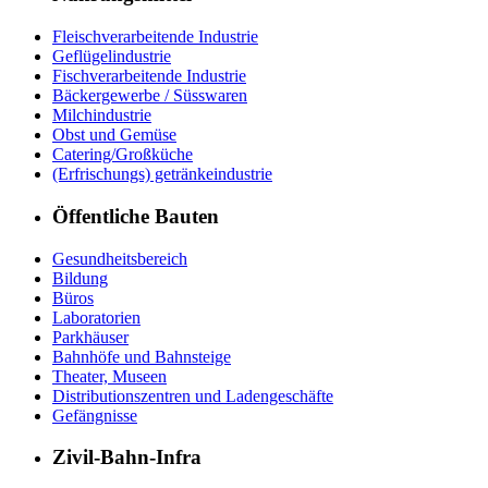
Fleischverarbeitende Industrie
Geflügelindustrie
Fischverarbeitende Industrie
Bäckergewerbe / Süsswaren
Milchindustrie
Obst und Gemüse
Catering/Großküche
(Erfrischungs) getränkeindustrie
Öffentliche Bauten
Gesundheitsbereich
Bildung
Büros
Laboratorien
Parkhäuser
Bahnhöfe und Bahnsteige
Theater, Museen
Distributionszentren und Ladengeschäfte
Gefängnisse
Zivil-Bahn-Infra