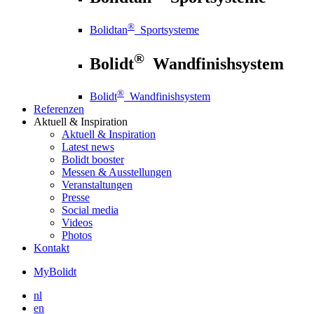
®
Bolidtan
Sportsysteme
®
Bolidt
Wandfinishsystem
®
Bolidt
Wandfinishsystem
Referenzen
Aktuell
& Inspiration
Aktuell
& Inspiration
Latest news
Bolidt booster
Messen & Ausstellungen
Veranstaltungen
Presse
Social media
Videos
Photos
Kontakt
MyBolidt
nl
en