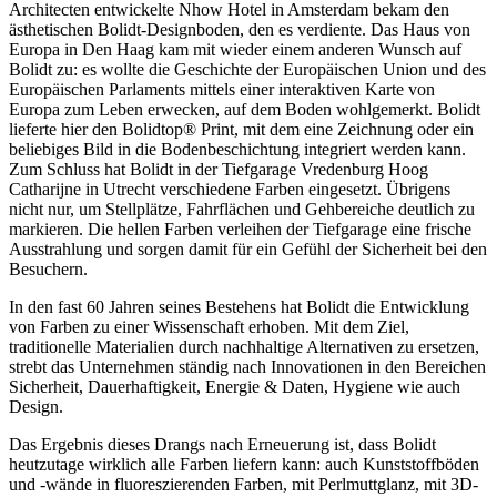
Architecten entwickelte Nhow Hotel in Amsterdam bekam den
ästhetischen Bolidt-Designboden, den es verdiente. Das Haus von
Europa in Den Haag kam mit wieder einem anderen Wunsch auf
Bolidt zu: es wollte die Geschichte der Europäischen Union und des
Europäischen Parlaments mittels einer interaktiven Karte von
Europa zum Leben erwecken, auf dem Boden wohlgemerkt. Bolidt
lieferte hier den Bolidtop® Print, mit dem eine Zeichnung oder ein
beliebiges Bild in die Bodenbeschichtung integriert werden kann.
Zum Schluss hat Bolidt in der Tiefgarage Vredenburg Hoog
Catharijne in Utrecht verschiedene Farben eingesetzt. Übrigens
nicht nur, um Stellplätze, Fahrflächen und Gehbereiche deutlich zu
markieren. Die hellen Farben verleihen der Tiefgarage eine frische
Ausstrahlung und sorgen damit für ein Gefühl der Sicherheit bei den
Besuchern.
In den fast 60 Jahren seines Bestehens hat Bolidt die Entwicklung
von Farben zu einer Wissenschaft erhoben. Mit dem Ziel,
traditionelle Materialien durch nachhaltige Alternativen zu ersetzen,
strebt das Unternehmen ständig nach Innovationen in den Bereichen
Sicherheit, Dauerhaftigkeit, Energie & Daten, Hygiene wie auch
Design.
Das Ergebnis dieses Drangs nach Erneuerung ist, dass Bolidt
heutzutage wirklich alle Farben liefern kann: auch Kunststoffböden
und -wände in fluoreszierenden Farben, mit Perlmuttglanz, mit 3D-