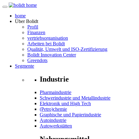
home
Über
Bolidt
Profil
Finanzen
vertriebsorganisation
Arbeiten bei Bolidt
Qualität, Umwelt und ISO-Zertifizierung
Bolidt Innovation Center
Greendots
Segmente
Industrie
Pharmaindustrie
Schwerindustrie und Metallindustrie
Elektronik und High Tech
(Petro)chemie
Graphische und Papierindustrie
Autoindustrie
Autowerkstätten
Nahrungsmittel