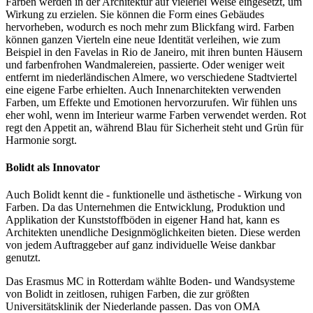
Farben werden in der Architektur auf vielerlei Weise eingesetzt, um
Wirkung zu erzielen. Sie können die Form eines Gebäudes
hervorheben, wodurch es noch mehr zum Blickfang wird. Farben
können ganzen Vierteln eine neue Identität verleihen, wie zum
Beispiel in den Favelas in Rio de Janeiro, mit ihren bunten Häusern
und farbenfrohen Wandmalereien, passierte. Oder weniger weit
entfernt im niederländischen Almere, wo verschiedene Stadtviertel
eine eigene Farbe erhielten. Auch Innenarchitekten verwenden
Farben, um Effekte und Emotionen hervorzurufen. Wir fühlen uns
eher wohl, wenn im Interieur warme Farben verwendet werden. Rot
regt den Appetit an, während Blau für Sicherheit steht und Grün für
Harmonie sorgt.
Bolidt als Innovator
Auch Bolidt kennt die - funktionelle und ästhetische - Wirkung von
Farben. Da das Unternehmen die Entwicklung, Produktion und
Applikation der Kunststoffböden in eigener Hand hat, kann es
Architekten unendliche Designmöglichkeiten bieten. Diese werden
von jedem Auftraggeber auf ganz individuelle Weise dankbar
genutzt.
Das Erasmus MC in Rotterdam wählte Boden- und Wandsysteme
von Bolidt in zeitlosen, ruhigen Farben, die zur größten
Universitätsklinik der Niederlande passen. Das von OMA