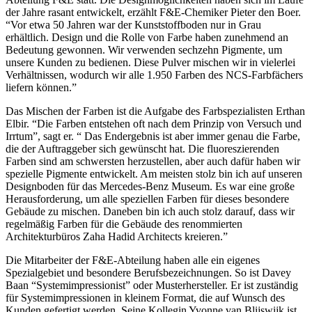
der Jahre rasant entwickelt, erzählt F&E-Chemiker Pieter den Boer.
“Vor etwa 50 Jahren war der Kunststoffboden nur in Grau
erhältlich. Design und die Rolle von Farbe haben zunehmend an
Bedeutung gewonnen. Wir verwenden sechzehn Pigmente, um
unsere Kunden zu bedienen. Diese Pulver mischen wir in vielerlei
Verhältnissen, wodurch wir alle 1.950 Farben des NCS-Farbfächers
liefern können.”
Das Mischen der Farben ist die Aufgabe des Farbspezialisten Erthan
Elbir. “Die Farben entstehen oft nach dem Prinzip von Versuch und
Irrtum”, sagt er. “ Das Endergebnis ist aber immer genau die Farbe,
die der Auftraggeber sich gewünscht hat. Die fluoreszierenden
Farben sind am schwersten herzustellen, aber auch dafür haben wir
spezielle Pigmente entwickelt. Am meisten stolz bin ich auf unseren
Designboden für das Mercedes-Benz Museum. Es war eine große
Herausforderung, um alle speziellen Farben für dieses besondere
Gebäude zu mischen. Daneben bin ich auch stolz darauf, dass wir
regelmäßig Farben für die Gebäude des renommierten
Architekturbüros Zaha Hadid Architects kreieren.”
Die Mitarbeiter der F&E-Abteilung haben alle ein eigenes
Spezialgebiet und besondere Berufsbezeichnungen. So ist Davey
Baan “Systemimpressionist” oder Musterhersteller. Er ist zuständig
für Systemimpressionen in kleinem Format, die auf Wunsch des
Kunden gefertigt werden. Seine Kollegin Yvonne van Blijswijk ist