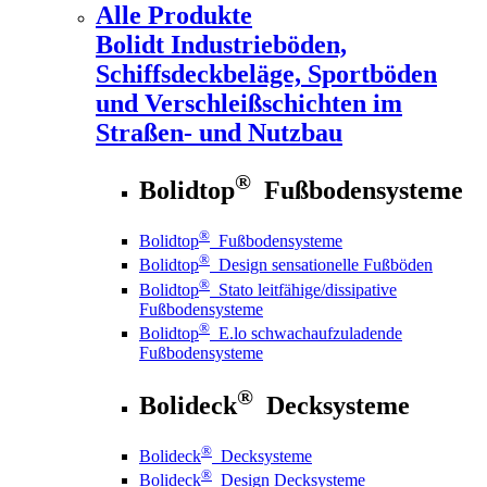
Alle Produkte
Bolidt
Industrieböden,
Schiffsdeckbeläge, Sportböden
und Verschleißschichten im
Straßen- und Nutzbau
®
Bolidtop
Fußbodensysteme
®
Bolidtop
Fußbodensysteme
®
Bolidtop
Design sensationelle Fußböden
®
Bolidtop
Stato leitfähige/dissipative
Fußbodensysteme
®
Bolidtop
E.lo schwachaufzuladende
Fußbodensysteme
®
Bolideck
Decksysteme
®
Bolideck
Decksysteme
®
Bolideck
Design Decksysteme