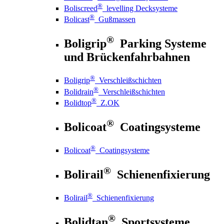
®
Boliscreed
levelling Decksysteme
®
Bolicast
Gußmassen
®
Boligrip
Parking Systeme
und Brückenfahrbahnen
®
Boligrip
Verschleißschichten
®
Bolidrain
Verschleißschichten
®
Bolidtop
Z.OK
®
Bolicoat
Coatingsysteme
®
Bolicoat
Coatingsysteme
®
Bolirail
Schienenfixierung
®
Bolirail
Schienenfixierung
®
Bolidtan
Sportsysteme