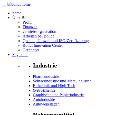
home
Über
Bolidt
Profil
Finanzen
vertriebsorganisation
Arbeiten bei Bolidt
Qualität, Umwelt und ISO-Zertifizierung
Bolidt Innovation Center
Greendots
Segmente
Industrie
Pharmaindustrie
Schwerindustrie und Metallindustrie
Elektronik und High Tech
(Petro)chemie
Graphische und Papierindustrie
Autoindustrie
Autowerkstätten
Nahrungsmittel