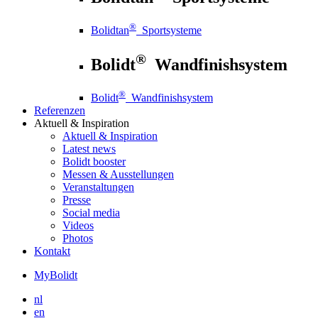
®
Bolidtan
Sportsysteme
®
Bolidt
Wandfinishsystem
®
Bolidt
Wandfinishsystem
Referenzen
Aktuell
& Inspiration
Aktuell
& Inspiration
Latest news
Bolidt booster
Messen & Ausstellungen
Veranstaltungen
Presse
Social media
Videos
Photos
Kontakt
MyBolidt
nl
en