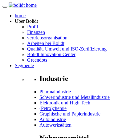
home
Über
Bolidt
Profil
Finanzen
vertriebsorganisation
Arbeiten bei Bolidt
Qualität, Umwelt und ISO-Zertifizierung
Bolidt Innovation Center
Greendots
Segmente
Industrie
Pharmaindustrie
Schwerindustrie und Metallindustrie
Elektronik und High Tech
(Petro)chemie
Graphische und Papierindustrie
Autoindustrie
Autowerkstätten
Nahrungsmittel