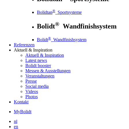
®
Bolidtan
Sportsysteme
®
Bolidt
Wandfinishsystem
®
Bolidt
Wandfinishsystem
Referenzen
Aktuell
& Inspiration
Aktuell
& Inspiration
Latest news
Bolidt booster
Messen & Ausstellungen
Veranstaltungen
Presse
Social media
Videos
Photos
Kontakt
MyBolidt
nl
en