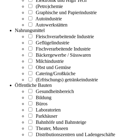
Elektronik und High Tech
(Petro)chemie
Graphische und Papierindustrie
Autoindustrie
Autowerkstätten
Nahrungsmittel
Fleischverarbeitende Industrie
Geflügelindustrie
Fischverarbeitende Industrie
Bäckergewerbe / Süsswaren
Milchindustrie
Obst und Gemüse
Catering/Großküche
(Erfrischungs) getränkeindustrie
Öffentliche Bauten
Gesundheitsbereich
Bildung
Büros
Laboratorien
Parkhäuser
Bahnhöfe und Bahnsteige
Theater, Museen
Distributionszentren und Ladengeschäfte