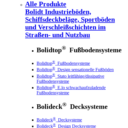
Alle Produkte
Bolidt
Industrieböden,
Schiffsdeckbeläge, Sportböden
und Verschleißschichten im
Straßen- und Nutzbau
®
Bolidtop
Fußbodensysteme
®
Bolidtop
Fußbodensysteme
®
Bolidtop
Design sensationelle Fußböden
®
Bolidtop
Stato leitfähige/dissipative
Fußbodensysteme
®
Bolidtop
E.lo schwachaufzuladende
Fußbodensysteme
®
Bolideck
Decksysteme
®
Bolideck
Decksysteme
®
Bolideck
Design Decksysteme