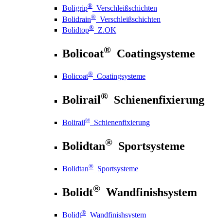
®
Boligrip
Verschleißschichten
®
Bolidrain
Verschleißschichten
®
Bolidtop
Z.OK
®
Bolicoat
Coatingsysteme
®
Bolicoat
Coatingsysteme
®
Bolirail
Schienenfixierung
®
Bolirail
Schienenfixierung
®
Bolidtan
Sportsysteme
®
Bolidtan
Sportsysteme
®
Bolidt
Wandfinishsystem
®
Bolidt
Wandfinishsystem