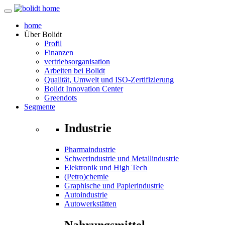
home
Über
Bolidt
Profil
Finanzen
vertriebsorganisation
Arbeiten bei Bolidt
Qualität, Umwelt und ISO-Zertifizierung
Bolidt Innovation Center
Greendots
Segmente
Industrie
Pharmaindustrie
Schwerindustrie und Metallindustrie
Elektronik und High Tech
(Petro)chemie
Graphische und Papierindustrie
Autoindustrie
Autowerkstätten
Nahrungsmittel