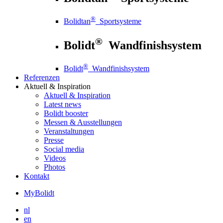
®
Bolidtan
Sportsysteme
®
Bolidt
Wandfinishsystem
®
Bolidt
Wandfinishsystem
Referenzen
Aktuell
& Inspiration
Aktuell
& Inspiration
Latest news
Bolidt booster
Messen & Ausstellungen
Veranstaltungen
Presse
Social media
Videos
Photos
Kontakt
MyBolidt
nl
en