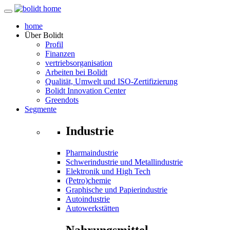
home
Über
Bolidt
Profil
Finanzen
vertriebsorganisation
Arbeiten bei Bolidt
Qualität, Umwelt und ISO-Zertifizierung
Bolidt Innovation Center
Greendots
Segmente
Industrie
Pharmaindustrie
Schwerindustrie und Metallindustrie
Elektronik und High Tech
(Petro)chemie
Graphische und Papierindustrie
Autoindustrie
Autowerkstätten
Nahrungsmittel