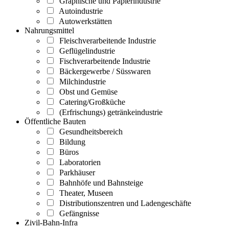
Graphische und Papierindustrie
Autoindustrie
Autowerkstätten
Nahrungsmittel
Fleischverarbeitende Industrie
Geflügelindustrie
Fischverarbeitende Industrie
Bäckergewerbe / Süsswaren
Milchindustrie
Obst und Gemüse
Catering/Großküche
(Erfrischungs) getränkeindustrie
Öffentliche Bauten
Gesundheitsbereich
Bildung
Büros
Laboratorien
Parkhäuser
Bahnhöfe und Bahnsteige
Theater, Museen
Distributionszentren und Ladengeschäfte
Gefängnisse
Zivil-Bahn-Infra