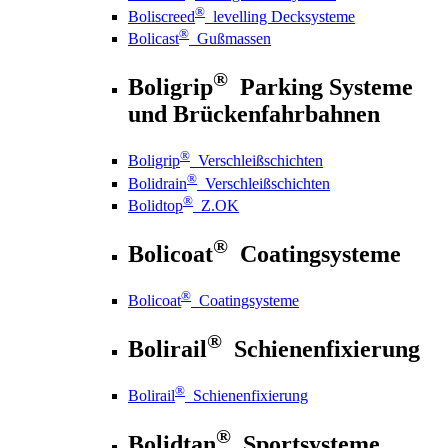
®
Boliscreed
levelling Decksysteme
®
Bolicast
Gußmassen
®
Boligrip
Parking Systeme
und Brückenfahrbahnen
®
Boligrip
Verschleißschichten
®
Bolidrain
Verschleißschichten
®
Bolidtop
Z.OK
®
Bolicoat
Coatingsysteme
®
Bolicoat
Coatingsysteme
®
Bolirail
Schienenfixierung
®
Bolirail
Schienenfixierung
®
Bolidtan
Sportsysteme