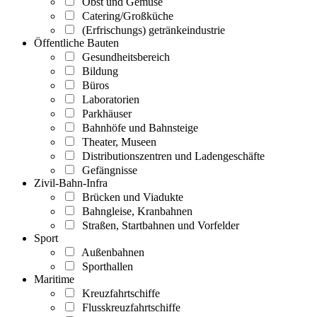
Obst und Gemüse
Catering/Großküche
(Erfrischungs) getränkeindustrie
Öffentliche Bauten
Gesundheitsbereich
Bildung
Büros
Laboratorien
Parkhäuser
Bahnhöfe und Bahnsteige
Theater, Museen
Distributionszentren und Ladengeschäfte
Gefängnisse
Zivil-Bahn-Infra
Brücken und Viadukte
Bahngleise, Kranbahnen
Straßen, Startbahnen und Vorfelder
Sport
Außenbahnen
Sporthallen
Maritime
Kreuzfahrtschiffe
Flusskreuzfahrtschiffe