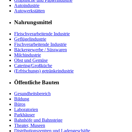
Graphische und Papierindustrie
Autoindustrie
Autowerkstätten
Nahrungsmittel
Fleischverarbeitende Industrie
Geflügelindustrie
Fischverarbeitende Industrie
Bäckergewerbe / Süsswaren
Milchindustrie
Obst und Gemüse
Catering/Großküche
(Erfrischungs) getränkeindustrie
Öffentliche Bauten
Gesundheitsbereich
Bildung
Büros
Laboratorien
Parkhäuser
Bahnhöfe und Bahnsteige
Theater, Museen
Distributionszentren und Ladengeschäfte