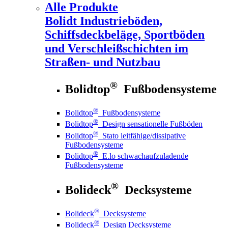
Alle Produkte
Bolidt
Industrieböden,
Schiffsdeckbeläge, Sportböden
und Verschleißschichten im
Straßen- und Nutzbau
®
Bolidtop
Fußbodensysteme
®
Bolidtop
Fußbodensysteme
®
Bolidtop
Design sensationelle Fußböden
®
Bolidtop
Stato leitfähige/dissipative
Fußbodensysteme
®
Bolidtop
E.lo schwachaufzuladende
Fußbodensysteme
®
Bolideck
Decksysteme
®
Bolideck
Decksysteme
®
Bolideck
Design Decksysteme