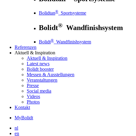
®
Bolidtan
Sportsysteme
®
Bolidt
Wandfinishsystem
®
Bolidt
Wandfinishsystem
Referenzen
Aktuell
& Inspiration
Aktuell
& Inspiration
Latest news
Bolidt booster
Messen & Ausstellungen
Veranstaltungen
Presse
Social media
Videos
Photos
Kontakt
MyBolidt
nl
en