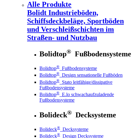
Alle Produkte
Bolidt
Industrieböden,
Schiffsdeckbeläge, Sportböden
und Verschleißschichten im
Straßen- und Nutzbau
®
Bolidtop
Fußbodensysteme
®
Bolidtop
Fußbodensysteme
®
Bolidtop
Design sensationelle Fußböden
®
Bolidtop
Stato leitfähige/dissipative
Fußbodensysteme
®
Bolidtop
E.lo schwachaufzuladende
Fußbodensysteme
®
Bolideck
Decksysteme
®
Bolideck
Decksysteme
®
Bolideck
Design Decksysteme