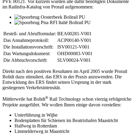
PVE 00121. Vor kurzem wurden alle dafür benötigten Dokumente
im Railinfra-Katalog von Prorail aufgenommen:
Bestell- und Abrufformular:
BEA00281-V001
Das Annahmeprotokoll:
ACP00140-V001
Die Installationsvorschrift:
ISV00121-V001
Das Wartungsdokument:
OHD00083-V001
Die Abbruchvorschrift:
SLV00024-V001
Direkt nach den positiven Resultaten im April 2005 wurde Prorail
Bolidt dazu stimuliert, das ERS in der Praxis anzuwenden. Die
Entwicklung des ERS findet seinen Ursprung in der stark
gestiegenen Verkehrsintensität.
®
Mittlerweile hat Bolidt
Rail Technology schon vierzig erfolgreiche
Projekte ausgeführt. Wir wollen Ihnen einige davon vorstellen:
Unterführung in Wijhe
Bodenplatten für Schienen im Beatrixhafen Maastricht
Halfweg in Rotterdam
Limmelderweg in Maastricht