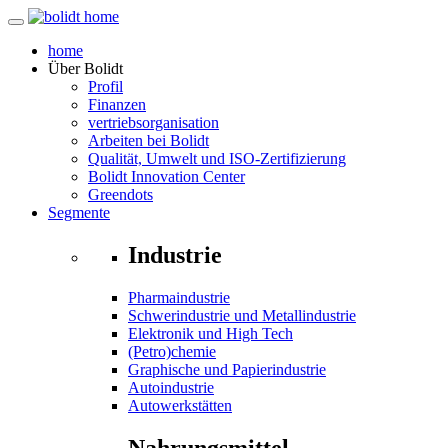
home
Über
Bolidt
Profil
Finanzen
vertriebsorganisation
Arbeiten bei Bolidt
Qualität, Umwelt und ISO-Zertifizierung
Bolidt Innovation Center
Greendots
Segmente
Industrie
Pharmaindustrie
Schwerindustrie und Metallindustrie
Elektronik und High Tech
(Petro)chemie
Graphische und Papierindustrie
Autoindustrie
Autowerkstätten
Nahrungsmittel