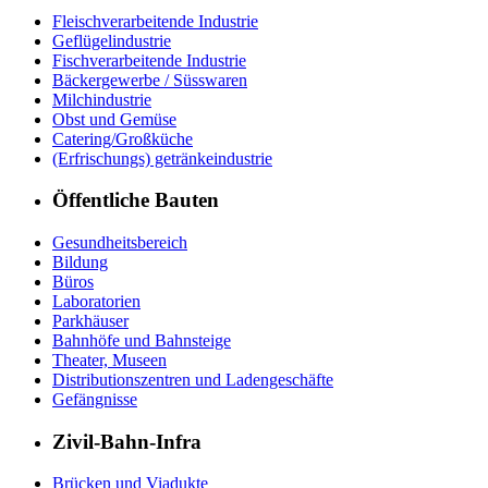
Fleischverarbeitende Industrie
Geflügelindustrie
Fischverarbeitende Industrie
Bäckergewerbe / Süsswaren
Milchindustrie
Obst und Gemüse
Catering/Großküche
(Erfrischungs) getränkeindustrie
Öffentliche Bauten
Gesundheitsbereich
Bildung
Büros
Laboratorien
Parkhäuser
Bahnhöfe und Bahnsteige
Theater, Museen
Distributionszentren und Ladengeschäfte
Gefängnisse
Zivil-Bahn-Infra
Brücken und Viadukte