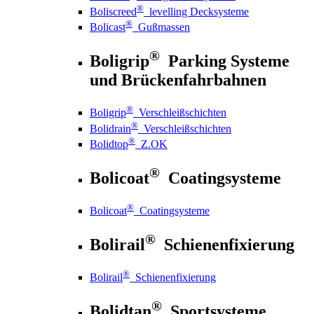
®
Boliscreed
levelling Decksysteme
®
Bolicast
Gußmassen
®
Boligrip
Parking Systeme
und Brückenfahrbahnen
®
Boligrip
Verschleißschichten
®
Bolidrain
Verschleißschichten
®
Bolidtop
Z.OK
®
Bolicoat
Coatingsysteme
®
Bolicoat
Coatingsysteme
®
Bolirail
Schienenfixierung
®
Bolirail
Schienenfixierung
®
Bolidtan
Sportsysteme